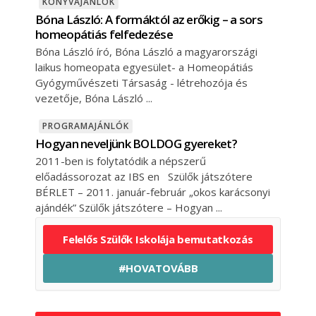
KÖNYVAJÁNLÓK
Bóna László: A formáktól az erőkig – a sors
homeopátiás felfedezése
Bóna László író, Bóna László a magyarországi
laikus homeopata egyesület- a Homeopátiás
Gyógyművészeti Társaság - létrehozója és
vezetője, Bóna László
PROGRAMAJÁNLÓK
Hogyan neveljünk BOLDOG gyereket?
2011-ben is folytatódik a népszerű
előadássorozat az IBS en Szülők játszótere
BÉRLET – 2011. január-február „okos karácsonyi
ajándék” Szülők játszótere – Hogyan
Felelős Szülők Iskolája bemutatkozás
#HOVATOVÁBB