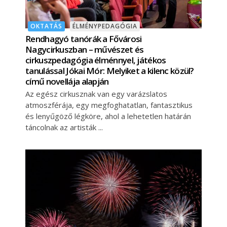
OKTATÁS
ÉLMÉNYPEDAGÓGIA
Rendhagyó tanórák a Fővárosi
Nagycirkuszban – művészet és
cirkuszpedagógia élménnyel, játékos
tanulással Jókai Mór: Melyiket a kilenc közül?
című novellája alapján
Az egész cirkusznak van egy varázslatos
atmoszférája, egy megfoghatatlan, fantasztikus
és lenyűgöző légköre, ahol a lehetetlen határán
táncolnak az artisták