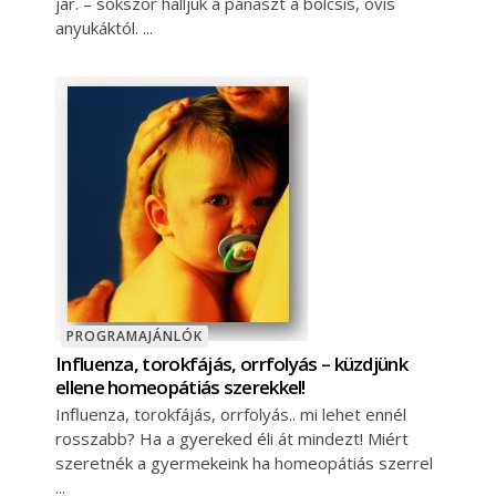
jár. – sokszor halljuk a panaszt a bölcsis, ovis
anyukáktól.
PROGRAMAJÁNLÓK
Influenza, torokfájás, orrfolyás – küzdjünk
ellene homeopátiás szerekkel!
Influenza, torokfájás, orrfolyás.. mi lehet ennél
rosszabb? Ha a gyereked éli át mindezt! Miért
szeretnék a gyermekeink ha homeopátiás szerrel