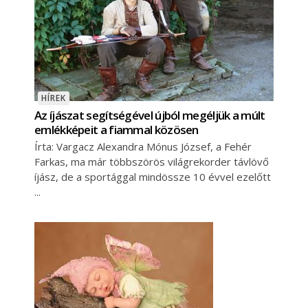
HÍREK
Az íjászat segítségével újból megéljük a múlt
emlékképeit a fiammal közösen
Írta: Vargacz Alexandra Mónus József, a Fehér
Farkas, ma már többszörös világrekorder távlövő
íjász, de a sportággal mindössze 10 évvel ezelőtt