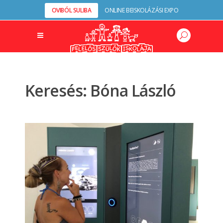
OVIBÓL SULIBA
ONLINE BEISKOLÁZÁSI EXPO
Keresés: Bóna László