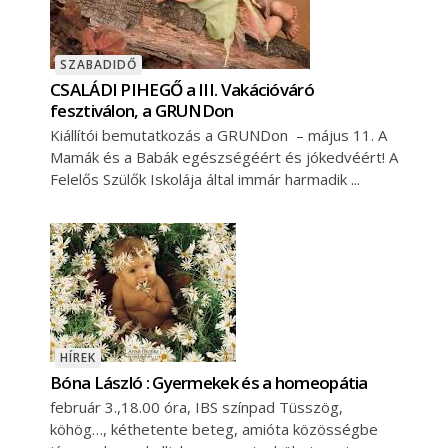
SZABADIDŐ
CSALÁDI PIHEGŐ a III. Vakációváró
fesztiválon, a GRUNDon
Kiállítói bemutatkozás a GRUNDon – május 11. A
Mamák és a Babák egészségéért és jókedvéért! A
Felelős Szülők Iskolája által immár harmadik
HÍREK
Bóna László : Gyermekek és a homeopátia
február 3.,18.00 óra, IBS színpad Tüsszög,
köhög…, kéthetente beteg, amióta közösségbe