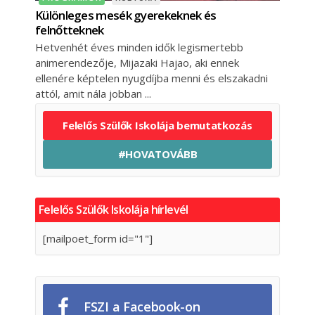
Különleges mesék gyerekeknek és
felnőtteknek
Hetvenhét éves minden idők legismertebb
animerendezője, Mijazaki Hajao, aki ennek
ellenére képtelen nyugdíjba menni és elszakadni
attól, amit nála jobban
Felelős Szülők Iskolája bemutatkozás
#HOVATOVÁBB
Felelős Szülők Iskolája hírlevél
[mailpoet_form id="1"]
FSZI a Facebook-on