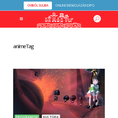
OVIBÓL SULIBA
ONLINE BEISKOLÁZÁSI EXPO
anime Tag
PROGRAMOK
KULTÚRA