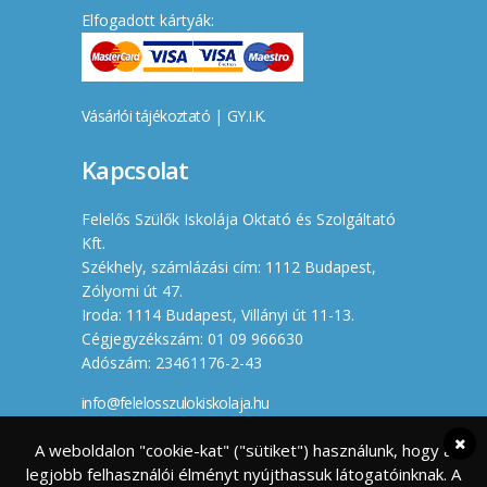
Elfogadott kártyák:
Vásárlói tájékoztató
|
GY.I.K.
Kapcsolat
Felelős Szülők Iskolája Oktató és Szolgáltató
Kft.
Székhely, számlázási cím: 1112 Budapest,
Zólyomi út 47.
Iroda: 1114 Budapest, Villányi út 11-13.
Cégjegyzékszám: 01 09 966630
Adószám: 23461176-2-43
info@felelosszulokiskolaja.hu
+36 20 358 66 12
A weboldalon "cookie-kat" ("sütiket") használunk, hogy a
legjobb felhasználói élményt nyújthassuk látogatóinknak. A
Készítette