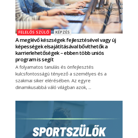
FELELŐS SZÜLŐ
KÉPZÉS
A meglévő készségek fejlesztésével vagy új
képességek elsajátításával bővíthetők a
karrierlehetőségek – ebben több uniós
program is segít
A folyamatos tanulás és önfejlesztés
kulcsfontosságú tényező a személyes és a
szakmai siker elérésében. Az egyre
dinamikusabbá váló világban azok,