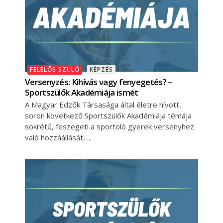
FELELŐS SZÜLŐ
KÉPZÉS
Versenyzés: Kihívás vagy fenyegetés? –
Sportszülők Akadémiája ismét
A Magyar Edzők Társasága által életre hívott,
soron következő Sportszülők Akadémiája témája
sokrétű, feszegeti a sportoló gyerek versenyhez
való hozzáállását,