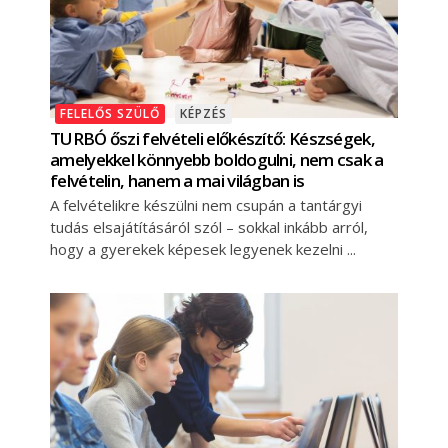
FELELŐS SZÜLŐ
KÉPZÉS
TURBÓ őszi felvételi előkészítő: Készségek,
amelyekkel könnyebb boldogulni, nem csak a
felvételin, hanem a mai világban is
A felvételikre készülni nem csupán a tantárgyi
tudás elsajátításáról szól – sokkal inkább arról,
hogy a gyerekek képesek legyenek kezelni