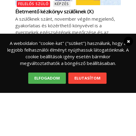
FELELŐS SZÜLŐ
KÉPZÉS
Életmentő kézikönyv szülőknek (X)
A szülőknek szánt, november végén megjelenő,
gyakorlatias és közérthető könyvével is a
gyermekek egészségének megőrzése és az
életmentés a célja
A weboldalon "cookie-kat" ("sütiket") használunk, hogy a
legjobb felhasználói élményt nyújthassuk látogatóinknak. A
cookie beállítások igény esetén bármikor
megváltoztathatók a böngésző beállításaiban.
ELFOGADOM
ELUTASÍTOM
FELELŐS SZÜLŐ
KÉPZÉS