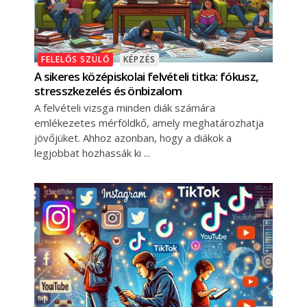
FELELŐS SZÜLŐ
KÉPZÉS
A sikeres középiskolai felvételi titka: fókusz,
stresszkezelés és önbizalom
A felvételi vizsga minden diák számára
emlékezetes mérföldkő, amely meghatározhatja
jövőjüket. Ahhoz azonban, hogy a diákok a
legjobbat hozhassák ki