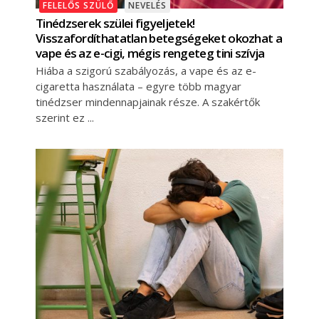
FELELŐS SZÜLŐ
NEVELÉS
Tinédzserek szülei figyeljetek!
Visszafordíthatatlan betegségeket okozhat a
vape és az e-cigi, mégis rengeteg tini szívja
Hiába a szigorú szabályozás, a vape és az e-
cigaretta használata – egyre több magyar
tinédzser mindennapjainak része. A szakértők
szerint ez