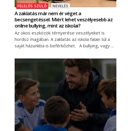
FELELŐS SZÜLŐ
NEVELÉS
A zaklatás már nem ér véget a
becsengetéssel. Miért lehet veszélyesebb az
online bullying, mint az iskolai?
Az okos eszközök térnyerése veszélyeket is
hordoz magában. A zaklatás az iskola falain túl a
saját házunkba is beférkőzhet. A bullying, vagy