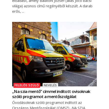
előadást, amely Balatoni József (alias Jocó bácsi
világa) azonos című regényéből készült. A darab
erős,
FELELŐS SZÜLŐ
NEVELÉS
„Na szia mentő” címmel indított ovisoknak
szóló programot a mentőszolgálat
Óvodásoknak szóló programot indított az
Országos Mentőszolgálat (OMSZ) „NA SZIA