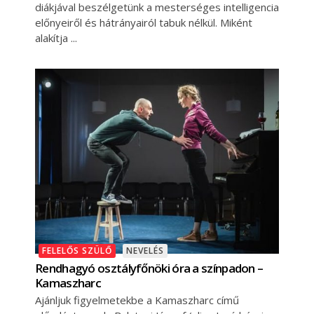
diákjával beszélgetünk a mesterséges intelligencia
előnyeiről és hátrányairól tabuk nélkül. Miként
alakítja
FELELŐS SZÜLŐ
NEVELÉS
Rendhagyó osztályfőnöki óra a színpadon –
Kamaszharc
Ajánljuk figyelmetekbe a Kamaszharc című