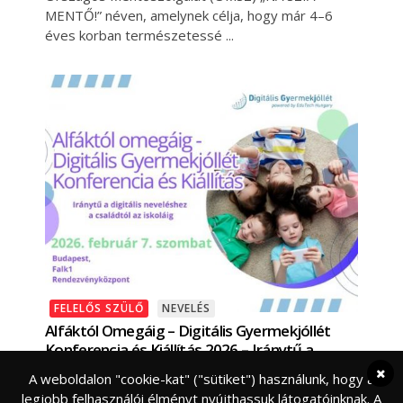
MENTŐ!” néven, amelynek célja, hogy már 4–6
éves korban természetessé
FELELŐS SZÜLŐ
NEVELÉS
Alfáktól Omegáig – Digitális Gyermekjóllét
Konferencia és Kiállítás 2026 – Iránytű a
digitális neveléshez a családtól az iskoláig
A weboldalon "cookie-kat" ("sütiket") használunk, hogy a
Mikortól „fér bele” a képernyő a gyerekkorba?
legjobb felhasználói élményt nyújthassuk látogatóinknak. A