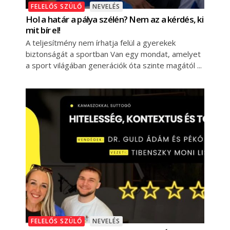
FELELŐS SZÜLŐ
NEVELÉS
Hol a határ a pálya szélén? Nem az a kérdés, ki
mit bír el!
A teljesítmény nem írhatja felül a gyerekek
biztonságát a sportban Van egy mondat, amelyet
a sport világában generációk óta szinte magától
FELELŐS SZÜLŐ
NEVELÉS