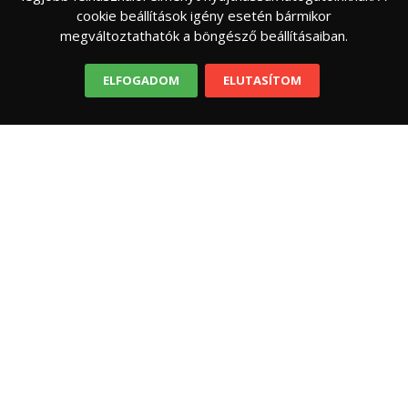
Mikortól számít túl korainak a képernyő a
cookie beállítások igény esetén bármikor
gyerekkorban? Mit jelent a digitális jóllét egy
megváltoztathatók a böngésző beállításaiban.
ELFOGADOM
ELUTASÍTOM
FELELŐS SZÜLŐ
NEVELÉS
Generációk karácsonya – hogy lehet túlélni?
Hogyan éli meg az ünnepet a boomer, akinek a
szeretetnyelve leginkább a főzés, sütés, a X
szendvicsgeneráció, aki még a