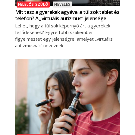
FELELŐS SZÜLŐ
NEVELÉS
Mit tesz a gyerekek agyával a túl sok tablet és
telefon? A „virtuális autizmus” jelensége
Lehet, hogy a túl sok képernyő árt a gyerekek
fejlődésének? Egyre több szakember
figyelmeztet egy jelenségre, amelyet „virtuális
autizmusnak” neveznek.