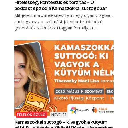
Hitelesség, kontextus és torzítás – Új
podcast epizód a Kamaszokkal suttogóban
Mit jelent ma „hitelesnek” lenni egy olyan világban,
ahol ugyanaz a szó mást jelenthet különböző
generációk számára? Hogyan formálja a
FELELŐS SZÜLŐ
NEVELÉS
Kamaszokkal suttogó – ki vagyok a kütyüm
nélkül? – előadás a Kikötő Ifjúsági Központban