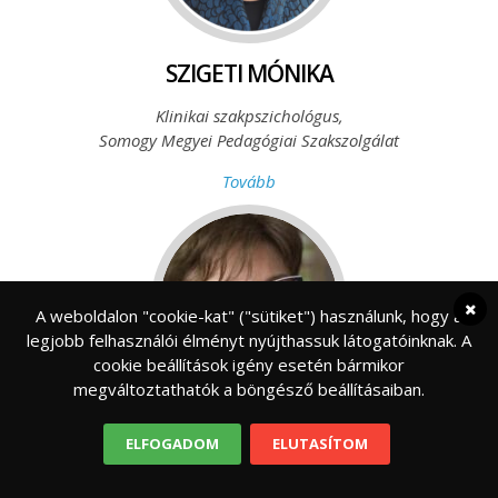
SZIGETI MÓNIKA
Klinikai szakpszichológus,
Somogy Megyei Pedagógiai Szakszolgálat
Tovább
A weboldalon "cookie-kat" ("sütiket") használunk, hogy a
legjobb felhasználói élményt nyújthassuk látogatóinknak. A
cookie beállítások igény esetén bármikor
megváltoztathatók a böngésző beállításaiban.
DOBOS ORSOLYA
ELFOGADOM
ELUTASÍTOM
Oktatási szakértő,
Alapítványi és Magániskolák Egyesülete