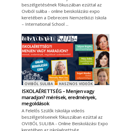
beszélgetésének fókuszában ezúttal az
Oviból suliba - online beiskolázási expo
keretében a Debreceni Nemzetközi Iskola
– International School
OVIBÓL SULIBA
HASZNOS VIDEÓK
ISKOLAÉRETTSÉG – Menjen vagy
maradjon? mérések, eredmények,
megoldások
A Felelős Szülők Iskolája videós
beszélgetéseinek fókuszában ezúttal az
OVIBÓL SULIBA - Online Beiskolázási Expo
keretében az iskolaérettség,