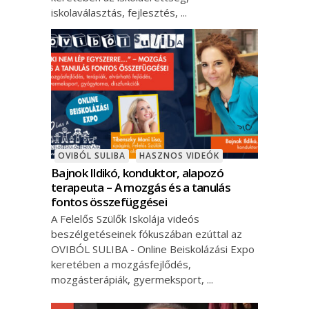
iskolaválasztás, fejlesztés,
OVIBÓL SULIBA
HASZNOS VIDEÓK
Bajnok Ildikó, konduktor, alapozó
terapeuta – A mozgás és a tanulás
fontos összefüggései
A Felelős Szülők Iskolája videós
beszélgetéseinek fókuszában ezúttal az
OVIBÓL SULIBA - Online Beiskolázási Expo
keretében a mozgásfejlődés,
mozgásterápiák, gyermeksport,