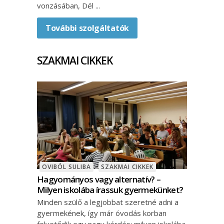
vonzásában, Dél
További szolgáltatók
SZAKMAI CIKKEK
OVIBÓL SULIBA
SZAKMAI CIKKEK
Hagyományos vagy alternatív? –
Milyen iskolába írassuk gyermekünket?
Minden szülő a legjobbat szeretné adni a
gyermekének, így már óvodás korban
felvetődik egy nagy kérdés: milyen iskolába