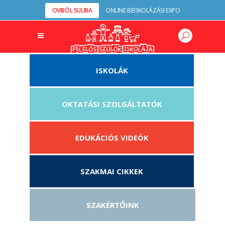
OVIBÓL SULIBA
ONLINE BEISKOLÁZÁSI EXPO
ISKOLÁK
OKTATÁSI SZOLGÁLTATÓK
EDUKÁCIÓS VIDEÓK
SZAKMAI CIKKEK
SZAKÉRTŐINK