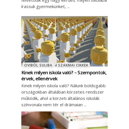
írassuk gyermekünket,
OVIBÓL SULIBA
SZAKMAI CIKKEK
Kinek milyen iskola való? – Szempontok,
érvek, ellenérvek
Kinek milyen iskola való? Nálunk boldogabb
országokban általában körzetes rendszer
működik, ahol a körzeti általános iskolák
színvonala nem tér el drámaian