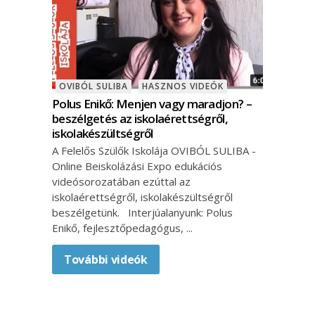
OVIBÓL SULIBA
HASZNOS VIDEÓK
Polus Enikő: Menjen vagy maradjon? –
beszélgetés az iskolaérettségről,
iskolakészültségről
A Felelős Szülők Iskolája OVIBÓL SULIBA -
Online Beiskolázási Expo edukációs
videósorozatában ezúttal az
iskolaérettségről, iskolakészültségről
beszélgetünk. Interjúalanyunk: Polus
Enikő, fejlesztőpedagógus,
További videók