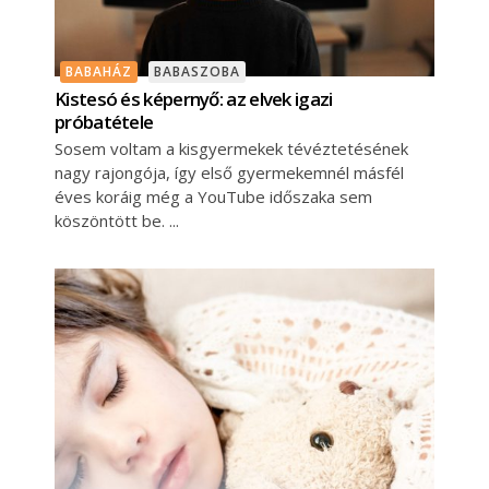
BABAHÁZ
BABASZOBA
Kistesó és képernyő: az elvek igazi
próbatétele
Sosem voltam a kisgyermekek tévéztetésének
nagy rajongója, így első gyermekemnél másfél
éves koráig még a YouTube időszaka sem
köszöntött be.