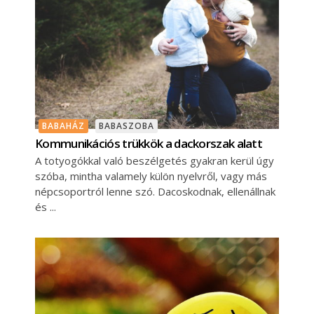
BABAHÁZ
BABASZOBA
Kommunikációs trükkök a dackorszak alatt
A totyogókkal való beszélgetés gyakran kerül úgy
szóba, mintha valamely külön nyelvről, vagy más
népcsoportról lenne szó. Dacoskodnak, ellenállnak
és