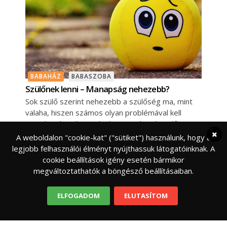
BABAHÁZ
BABASZOBA
Szülőnek lenni – Manapság nehezebb?
Sok szülő szerint nehezebb a szülőség ma, mint
valaha, hiszen számos olyan problémával kell
szembenézniük, amelyek 20-30 évvel ezelőtt nem
A weboldalon "cookie-kat" ("sütiket") használunk, hogy a
legjobb felhasználói élményt nyújthassuk látogatóinknak. A
cookie beállítások igény esetén bármikor
megváltoztathatók a böngésző beállításaiban.
ELFOGADOM
ELUTASÍTOM