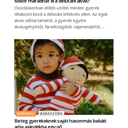
Mikor maradhat el a délutáni alvás?
Óvodáskorban előbb-utóbb minden gyerek
tiltakozni kezd a délutáni lefekvés ellen. Az éjjeli
alvás időtartamától, a gyerek egyéni
alvásigényétől, fáradtságától, napirendjétől,
BABAHÁZ
BABASZOBA
Beteg gyerekeknek saját hasonmás babáit
adja ajándékba egy nő