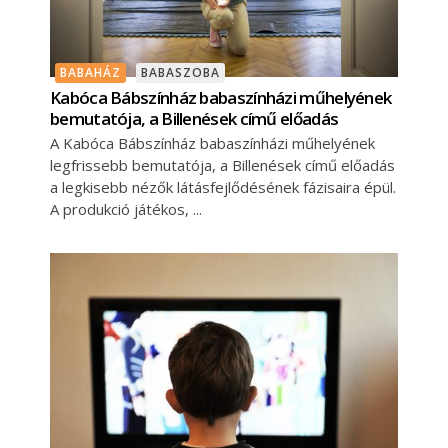
BABAHÁZ
BABASZOBA
Kabóca Bábszínház babaszínházi műhelyének
bemutatója, a Billenések című előadás
A Kabóca Bábszínház babaszínházi műhelyének
legfrissebb bemutatója, a Billenések című előadás
a legkisebb nézők látásfejlődésének fázisaira épül.
A produkció játékos,