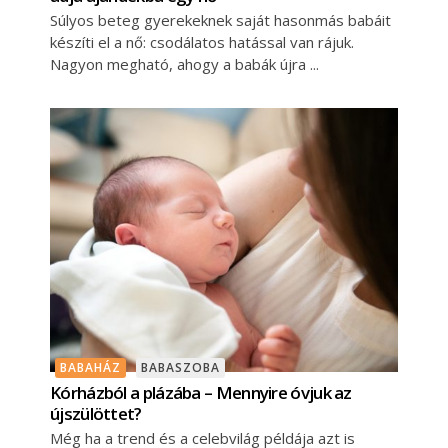
Súlyos beteg gyerekeknek saját hasonmás babáit
készíti el a nő: csodálatos hatással van rájuk.
Nagyon megható, ahogy a babák újra
BABAHÁZ
BABASZOBA
Kórházból a plázába – Mennyire óvjuk az
újszülöttet?
Még ha a trend és a celebvilág példája azt is