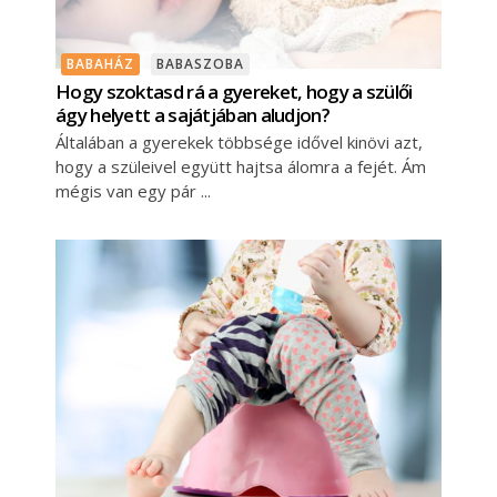
BABAHÁZ
BABASZOBA
Hogy szoktasd rá a gyereket, hogy a szülői
ágy helyett a sajátjában aludjon?
Általában a gyerekek többsége idővel kinövi azt,
hogy a szüleivel együtt hajtsa álomra a fejét. Ám
mégis van egy pár