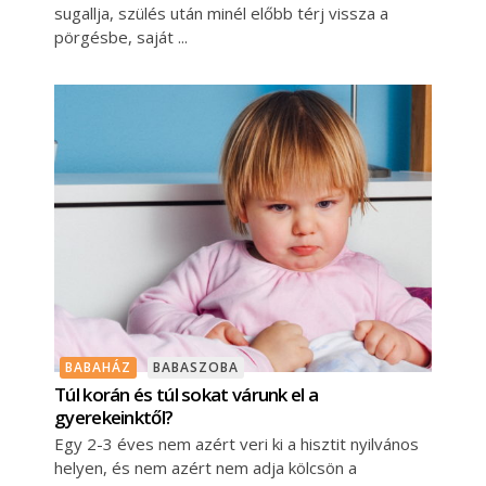
sugallja, szülés után minél előbb térj vissza a
pörgésbe, saját
BABAHÁZ
BABASZOBA
Túl korán és túl sokat várunk el a
gyerekeinktől?
Egy 2-3 éves nem azért veri ki a hisztit nyilvános
helyen, és nem azért nem adja kölcsön a