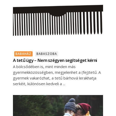
BABAHÁZ
BABASZOBA
A tetű ügy – Nem szégyen segítséget kérni
A bölcsődében is, mint minden más
gyermekközösségben, megjelenhet a (fej)tetű. A
gyermek vakarózhat, a tetű bárhová lerakhatja
serkéit, különösen kedveli a