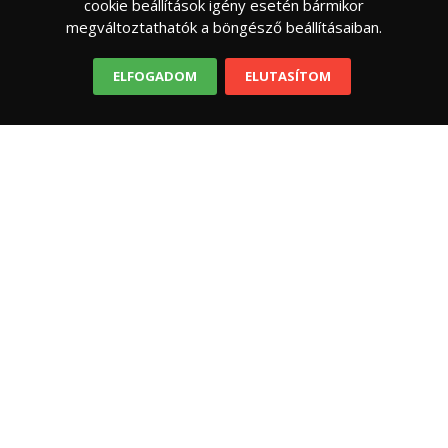
cookie beállítások igény esetén bármikor
megváltoztathatók a böngésző beállításaiban.
ELFOGADOM
ELUTASÍTOM
EGYÉB
Érdemes másik lakásbiztosításra váltani?
A kérdés, ami minden lakástulajdonos fejében
megfordul évente legalább egyszer, de
mostanában gyakran vannak olyan időszakok,
amikor az évforduló időpontjától