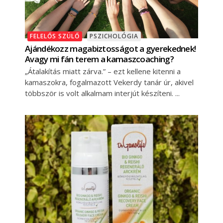
FELELŐS SZÜLŐ
PSZICHOLÓGIA
Ajándékozz magabiztosságot a gyerekednek!
Avagy mi fán terem a kamaszcoaching?
„Átalakítás miatt zárva.” – ezt kellene kitenni a
kamaszokra, fogalmazott Vekerdy tanár úr, akivel
többször is volt alkalmam interjút készíteni.