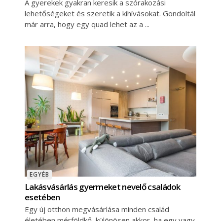
A gyerekek gyakran keresik a szórakozási
lehetőségeket és szeretik a kihívásokat. Gondoltál
már arra, hogy egy quad lehet az a
EGYÉB
Lakásvásárlás gyermeket nevelő családok
esetében
Egy új otthon megvásárlása minden család
életében mérföldkő, különösen akkor, ha egy vagy