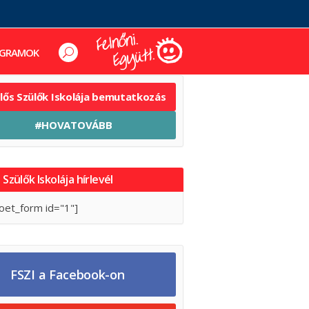
GRAMOK
elős Szülők Iskolája bemutatkozás
#HOVATOVÁBB
 Szülők Iskolája hírlevél
oet_form id="1"]
FSZI a Facebook-on