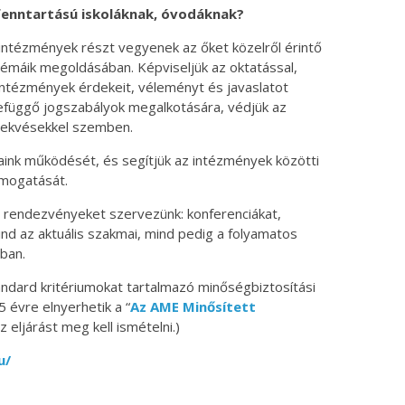
fenntartású iskoláknak, óvodáknak?
intézmények részt vegyenek az őket közelről érintő
máik megoldásában. Képviseljük az oktatással,
intézmények érdekeit, véleményt és javaslatot
efüggő jogszabályok megalkotására, védjük az
rekvésekkel szemben.
aink működését, és segítjük az intézmények közötti
ámogatását.
i rendezvényeket szervezünk: konferenciákat,
nd az aktuális szakmai, mind pedig a folyamatos
ban.
andard kritériumokat tartalmazó minőségbiztosítási
 évre elnyerhetik a “
Az AME Minősített
z eljárást meg kell ismételni.)
u/