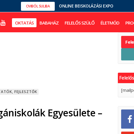
ONLINE BEISKOLÁZÁSI EXPO
OVIBÓL SULIBA
OKTATÁS
BABAHÁZ
FELELŐS SZÜLŐ
ÉLETMÓD
PRO
Fel
Felelős
[mailp
ATÓK, FEJLESZTŐK
gániskolák Egyesülete –