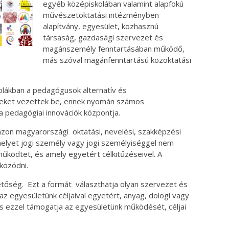
egyéb középiskolában valamint alapfokú
művészetoktatási intézményben
alapítvány, egyesület, közhasznú
társaság, gazdasági szervezet és
magánszemély fenntartásában működő,
más szóval magánfenntartású közoktatási
olákban a pedagógusok alternatív és
reket vezettek be, ennek nyomán számos
 pedagógiai innovációk központja.
dazon magyarországi oktatási, nevelési, szakképzési
elyet jogi személy vagy jogi személyiséggel nem
ködtet, és amely egyetért célkitűzéseivel. A
kozódni.
hetőség. Ezt a formát választhatja olyan szervezet és
z egyesületünk céljaival egyetért, anyag, dologi vagy
és ezzel támogatja az egyesületünk működését, céljai