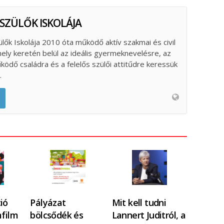
 SZÜLŐK ISKOLÁJA
ülők Iskolája 2010 óta működő aktív szakmai és civil
ely keretén belül az ideális gyermeknevelésre, az
űködő családra és a felelős szülői attitűdre keressük
.
ió
Pályázat
Mit kell tudni
mfilm
bölcsődék és
Lannert Juditról, a