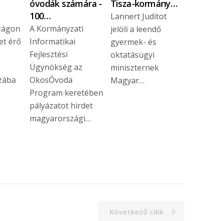
óvodák számára -
Tisza-kormány…
100…
Lannert Juditot
zágon
A Kormányzati
jelöli a leendő
et érő
Informatikai
gyermek- és
Fejlesztési
oktatásügyi
Ügynökség az
miniszternek
szába
OkosÓvoda
Magyar…
Program keretében
pályázatot hirdet
magyarországi…
Következő cikk