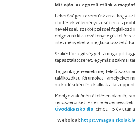
Mit ajánl az egyesületünk a magán
Lehetőséget teremtünk arra, hogy az 
döntések véleményezésében és problé
neveléssel, szakképzéssel foglalkozó 
dolgozunk ki a tevékenységükkel össz
intézményeket a megkülönböztető tö
Szakértői segítséggel támogatjuk tagj
tapasztalatcserét, egymás szakmai t
Tagjaink igényeinek megfelelő szakma
találkozókat, fórumokat , amelyeken mi
működési kérdések állnak a középpont
Kidolgoztuk önértékelésen alapuló, st
rendszerünket Az erre érdemesültek 5
Óvodája/Iskolája
” címet. (5 év után a
Weboldal:
https://maganiskolak.h