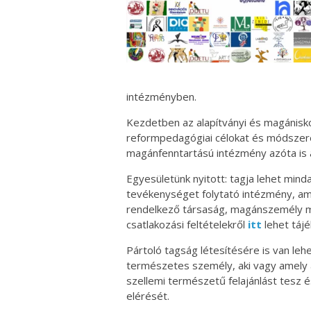
intézményben.
Kezdetben az alapítványi és magánisk
reformpedagógiai célokat és módsze
magánfenntartású intézmény azóta is a
Egyesületünk nyitott: tagja lehet min
tevékenységet folytató intézmény, am
rendelkező társaság, magánszemély mű
csatlakozási feltételekről
itt
lehet tájé
Pártoló tagság létesítésére is van le
természetes személy, aki vagy amely a
szellemi természetű felajánlást tesz 
elérését.