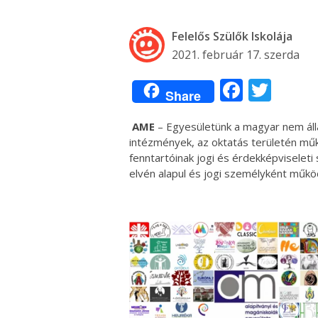
Felelős Szülők Iskolája
2021. február 17. szerda
Facebo
Twit
Share
AME
– Egyesületünk a magyar nem áll
intézmények, az oktatás területén műk
fenntartóinak jogi és érdekképvisele
elvén alapul és jogi személyként működ