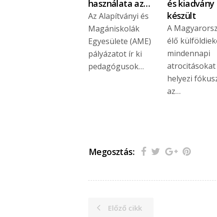
használata az…
és kiadvány
készült
Az Alapítványi és
A Magyarors
Magániskolák
élő külföldiek
Egyesülete (AME)
mindennapi
pályázatot ír ki
atrocitásokat
pedagógusok…
helyezi fóku
az…
Megosztás:
Előző cikk