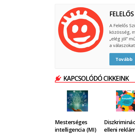
FELELŐS
A Felelős Sz
közösség, m
„elég jól” m
a válaszokat
Tovább
KAPCSOLÓDÓ CIKKEINK
Mesterséges
Diszkriminác
intelligencia (MI)
elleni reklá