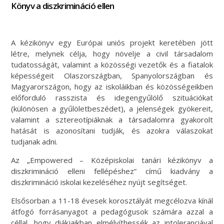
Könyv a diszkrimináció ellen
A kézikönyv egy Európai uniós projekt keretében jött
létre, melynek célja, hogy növelje a civil társadalom
tudatosságát, valamint a közösségi vezetők és a fiatalok
képességeit Olaszországban, Spanyolországban és
Magyarországon, hogy az iskoláikban és közösségeikben
előforduló rasszista és idegengyűlölő szituációkat
(különösen a gyűlöletbeszédet), a jelenségek gyökereit,
valamint a sztereotípiáknak a társadalomra gyakorolt
hatását is azonosítani tudják, és azokra válaszokat
tudjanak adni.
Az „Empowered – Középiskolai tanári kézikönyv a
diszkrimináció elleni fellépéshez” című kiadvány a
diszkrimináció iskolai kezeléséhez nyújt segítséget.
Elsősorban a 11-18 évesek korosztályát megcélozva kínál
átfogó forrásanyagot a pedagógusok számára azzal a
céllal, hogy diákjaikban elmélyíthessék az intoleranciával