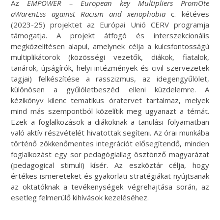
Az
EMPOWER – European key Multipliers PromOte
aWarenEss against Racism and xenophobia
c. kétéves
(2023-25) projektet az Európai Unió CERV programja
támogatja. A projekt átfogó és interszekcionális
megközelítésen alapul, amelynek célja a kulcsfontosságú
multiplikátorok (közösségi vezetők, diákok, fiatalok,
tanárok, újságírók, helyi intézmények és civil szervezetek
tagjai) felkészítése a rasszizmus, az idegengyűlölet,
különösen a gyűlöletbeszéd elleni küzdelemre. A
kézikönyv kilenc tematikus óratervet tartalmaz, melyek
mind más szempontból közelítik meg ugyanazt a témát.
Ezek a foglalkozások a diákoknak a tanulási folyamatban
való aktív részvételét hivatottak segíteni. Az órai munkába
történő zökkenőmentes integrációt elősegítendő, minden
foglalkozást egy sor pedagógiailag ösztönző magyarázat
(pedagogical stimuli) kísér. Az eszköztár célja, hogy
értékes ismereteket és gyakorlati stratégiákat nyújtsanak
az oktatóknak a tevékenységek végrehajtása során, az
esetleg felmerülő kihívások kezeléséhez.