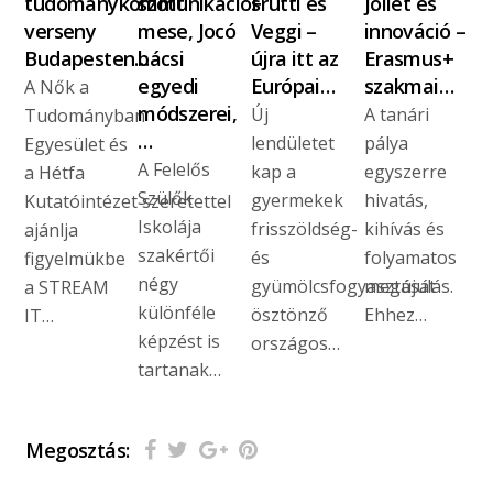
tudománykommunikációs
szőtt
Frutti és
jóllét és
verseny
mese, Jocó
Veggi –
innováció –
Budapesten…
bácsi
újra itt az
Erasmus+
egyedi
Európai…
szakmai…
A Nők a
módszerei,
Új
A tanári
Tudományban
…
lendületet
pálya
Egyesület és
A Felelős
kap a
egyszerre
a Hétfa
Szülők
gyermekek
hivatás,
Kutatóintézet szeretettel
Iskolája
frisszöldség-
kihívás és
ajánlja
szakértői
és
folyamatos
figyelmükbe
négy
gyümölcsfogyasztását
megújulás.
a STREAM
különféle
ösztönző
Ehhez…
IT…
képzést is
országos…
tartanak…
Megosztás: