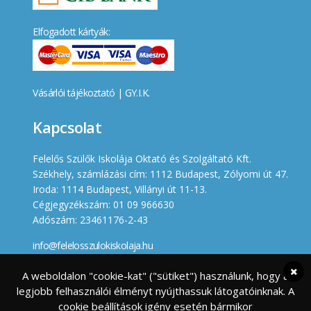
Elfogadott kártyák:
Vásárlói tájékoztató
|
GY.I.K.
Kapcsolat
Felelős Szülők Iskolája Oktató és Szolgáltató Kft.
Székhely, számlázási cím: 1112 Budapest, Zólyomi út 47.
Iroda: 1114 Budapest, Villányi út 11-13.
Cégjegyzékszám: 01 09 966630
Adószám: 23461176-2-43
info@felelosszulokiskolaja.hu
+36 20 358 66 12
A weboldalon "cookie-kat" ("sütiket") használunk, hogy a
legjobb felhasználói élményt nyújthassuk látogatóinknak. A
Készített
cookie beállítások igény esetén bármikor