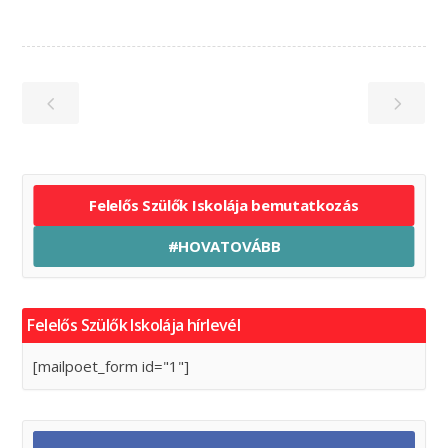
Felelős Szülők Iskolája bemutatkozás
#HOVATOVÁBB
Felelős Szülők Iskolája hírlevél
[mailpoet_form id="1"]