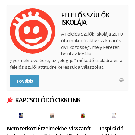
FELELŐS SZÜLŐK
ISKOLÁJA
A Felelős Szülők Iskolája 2010
óta működő aktív szakmai és
civil közösség, mely keretén
belül az ideális
gyermeknevelésre, az „elég jól” működő családra és a
felelős szülői attitűdre keressük a válaszokat.
Tovább
KAPCSOLÓDÓ CIKKEINK
Nemzetközi
Érzelmekbe
Visszatér
Inspiráció,