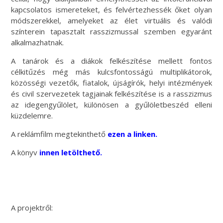
kapcsolatos ismereteket, és felvértezhessék őket olyan
módszerekkel, amelyeket az élet virtuális és valódi
színterein tapasztalt rasszizmussal szemben egyaránt
alkalmazhatnak.
A tanárok és a diákok felkészítése mellett fontos
célkitűzés még más kulcsfontosságú multiplikátorok,
közösségi vezetők, fiatalok, újságírók, helyi intézmények
és civil szervezetek tagjainak felkészítése is a rasszizmus
az idegengyűlölet, különösen a gyűlöletbeszéd elleni
küzdelemre.
A reklámfilm megtekinthető
ezen a linken
.
A könyv
innen letölthető.
A projektről: