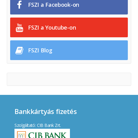
FSZI a Facebook-on
FSZI a Youtube-on
FSZI Blog
Bankkártyás fizetés
Szolgáltató: CIB Bank Zrt.