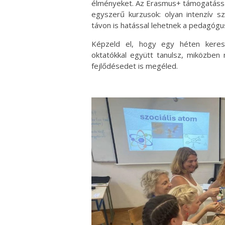
élményeket. Az Erasmus+ támogatáss
egyszerű kurzusok: olyan intenzív 
távon is hatással lehetnek a pedagógu
Képzeld el, hogy egy héten keresz
oktatókkal együtt tanulsz, miközbe
fejlődésedet is megéled.