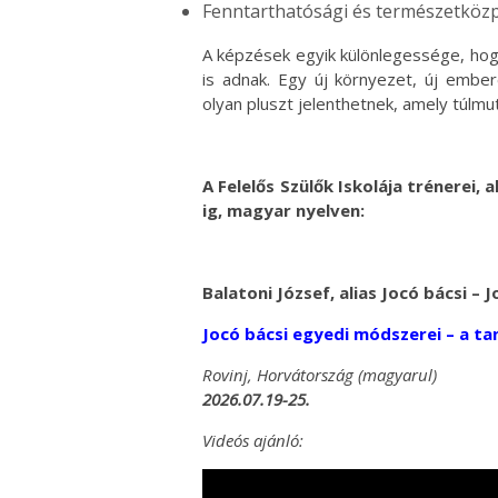
Fenntarthatósági és természetköz
A képzések egyik különlegessége, hog
is adnak. Egy új környezet, új ember
olyan pluszt jelenthetnek, amely túl
A Felelős Szülők Iskolája trénerei, 
ig, magyar nyelven:
Balatoni József, alias Jocó bácsi –
Jocó bácsi egyedi módszerei – a ta
Rovinj, Horvátország (magyarul)
2026.07.19-25.
Videós ajánló: