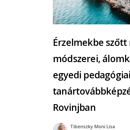
Érzelmekbe szőtt 
módszerei, álomka
egyedi pedagógiai
tanártovábbképzés
Rovinjban
Tibenszky Moni Lisa