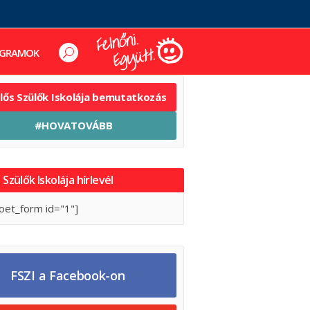
GRAMOK
elős Szülők Iskolája bemutatkozás
#HOVATOVÁBB
 Szülők Iskolája hírlevél
oet_form id="1"]
FSZI a Facebook-on