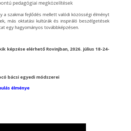
pontú pedagógiai megközelítések
y a szakmai fejlődés mellett valódi közösségi élményt
ek, más oktatási kultúrák és inspiráló beszélgetések
mutat egy hagyományos továbbképzésen.
akik képzése elérhető Rovinjban, 2026. július 18-24-
 Jocó bácsi egyedi módszerei
nulás élménye