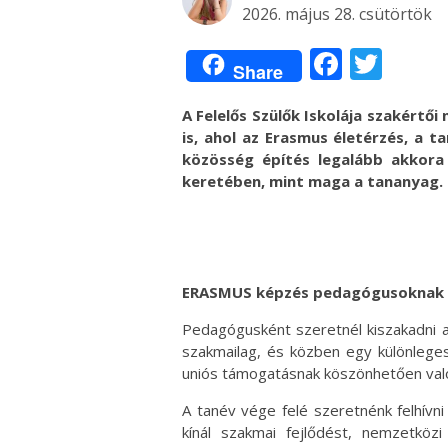
2026. május 28. csütörtök
Facebo
Twit
Share
A Felelős Szülők Iskolája szakértői
is, ahol az Erasmus életérzés, a 
közösség építés legalább akkora
keretében, mint maga a tananyag.
ERASMUS képzés pedagógusoknak – É
Pedagógusként szeretnél kiszakadni a m
szakmailag, és közben egy különleges
uniós támogatásnak köszönhetően val
A tanév vége felé szeretnénk felhívn
kínál szakmai fejlődést, nemzetköz