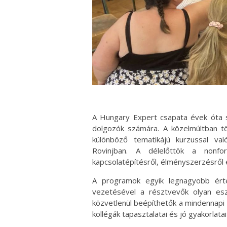
A Hungary Expert csapata évek óta s
dolgozók számára. A közelmúltban t
különböző tematikájú kurzussal v
Rovinjban. A délelőttök a nonfor
kapcsolatépítésről, élményszerzésről 
A programok egyik legnagyobb érték
vezetésével a résztvevők olyan esz
közvetlenül beépíthetők a mindennapi
kollégák tapasztalatai és jó gyakorlata