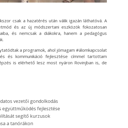
szor csak a hazatérés után válik igazán láthatóvá. A
letmód és az új módszertani eszközök fokozatosan
jaiba, és nemcsak a diákokra, hanem a pedagógus
k.
folytatódtak a programok, ahol jómagam #álomkapcsolat
és és kommunikáció fejlesztése címmel tartottam
épzés is elérhető lesz most nyáron Rovinjban is, de
tudatos vezetői gondolkodás
 együttműködés fejlesztése
lítását segítő kurzusok
ása a tanórákon