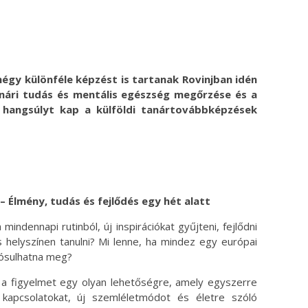
ok
ter
 négy különféle képzést is tartanak Rovinjban idén
tanári tudás és mentális egészség megőrzése és a
 hangsúlyt kap a külföldi tanártovábbképzések
lmény, tudás és fejlődés egy hét alatt
indennapi rutinból, új inspirációkat gyűjteni, fejlődni
 helyszínen tanulni? Mi lenne, ha mindez egy európai
ósulhatna meg?
i a figyelmet egy olyan lehetőségre, amely egyszerre
i kapcsolatokat, új szemléletmódot és életre szóló