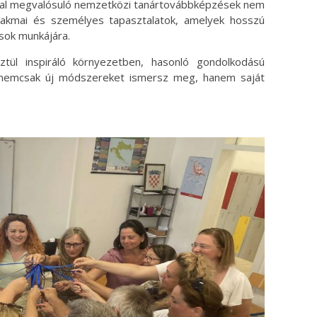
al megvalósuló nemzetközi tanártovábbképzések nem
szakmai és személyes tapasztalatok, amelyek hosszú
sok munkájára.
tül inspiráló környezetben, hasonló gondolkodású
n nemcsak új módszereket ismersz meg, hanem saját