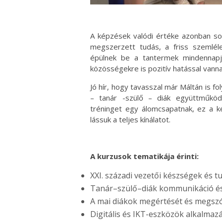
A képzések valódi értéke azonban sok
megszerzett tudás, a friss szemlé
épülnek be a tantermek mindennap
közösségekre is pozitív hatással vanna
Jó hír, hogy tavasszal már Máltán is 
– tanár -szülő – diák együttműköd
tréninget egy álomcsapatnak, ez a k
lássuk a teljes kínálatot.
A kurzusok tematikája érinti:
XXI. századi vezetői készségek és 
Tanár–szülő–diák kommunikáció és
A mai diákok megértését és megszó
Digitális és IKT-eszközök alkalmaz