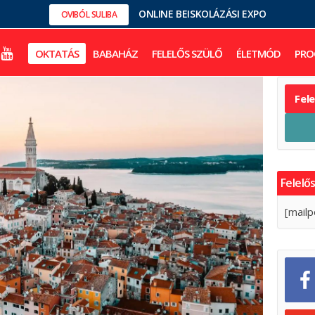
ONLINE BEISKOLÁZÁSI EXPO
OVIBÓL SULIBA
OKTATÁS
BABAHÁZ
FELELŐS SZÜLŐ
ÉLETMÓD
PRO
Fel
Felelős
[mailp