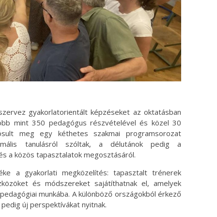
zervez gyakorlatorientált képzéseket az oktatásban
öbb mint 350 pedagógus részvételével és közel 30
alósult meg egy kéthetes szakmai programsorozat
mális tanulásról szóltak, a délutánok pedig a
és a közös tapasztalatok megosztásáról.
e a gyakorlati megközelítés: tapasztalt trénerek
közöket és módszereket sajátíthatnak el, amelyek
 pedagógiai munkába. A különböző országokból érkező
i pedig új perspektívákat nyitnak.