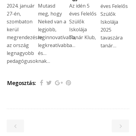
2024. január
Mutasd
Az idén 5
éves Felelős
27-én,
meg, hogy
éves Felelős
Szülők
szombaton
Neked van a
Szülők
Iskolája
kerül
legjobb,
Iskolája
2025
megrendezésre
leginnovatívabb,
Tanár Klub,
tavaszára
az ország
legkreatívabb
a…
tanár…
legnagyobb
és…
pedagógusoknak…
Megosztás: