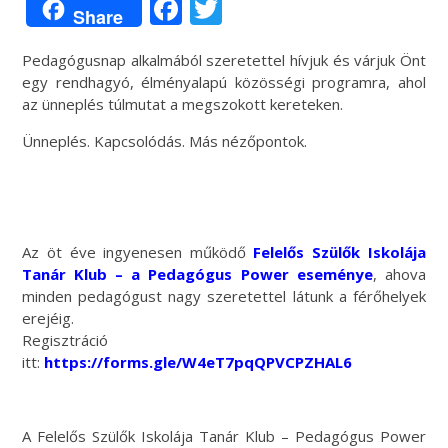
Facebook
Twitter
Share
Pedagógusnap alkalmából szeretettel hívjuk és várjuk Önt
egy rendhagyó, élményalapú közösségi programra, ahol
az ünneplés túlmutat a megszokott kereteken.
Ünneplés. Kapcsolódás. Más nézőpontok.
Az öt éve ingyenesen működő
Felelős Szülők Iskolája
Tanár Klub – a Pedagógus Power eseménye
, ahova
minden pedagógust nagy szeretettel látunk a férőhelyek
erejéig.
Regisztráció
itt:
https://forms.gle/W4eT7pqQPVCPZHAL6
A Felelős Szülők Iskolája Tanár Klub – Pedagógus Power