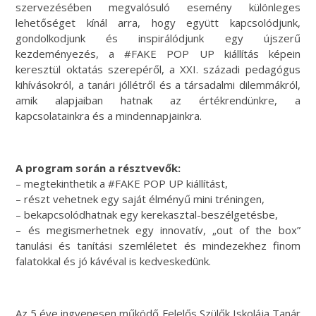
szervezésében megvalósuló esemény különleges
lehetőséget kínál arra, hogy együtt kapcsolódjunk,
gondolkodjunk és inspirálódjunk egy újszerű
kezdeményezés, a #FAKE POP UP kiállítás képein
keresztül oktatás szerepéről, a XXI. századi pedagógus
kihívásokról, a tanári jóllétről és a társadalmi dilemmákról,
amik alapjaiban hatnak az értékrendünkre, a
kapcsolatainkra és a mindennapjainkra.
A program során a résztvevők:
– megtekinthetik a #FAKE POP UP kiállítást,
– részt vehetnek egy saját élményű mini tréningen,
– bekapcsolódhatnak egy kerekasztal-beszélgetésbe,
– és megismerhetnek egy innovatív, „out of the box”
tanulási és tanítási szemléletet és mindezekhez finom
falatokkal és jó kávéval is kedveskedünk.
Az 5 éve ingyenesen működő Felelős Szülők Iskolája Tanár