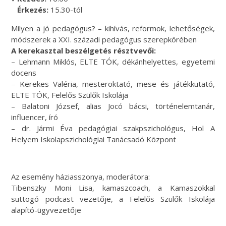
Érkezés:
15.30-tól
Milyen a jó pedagógus? – kihívás, reformok, lehetőségek,
módszerek a XXI. századi pedagógus szerepkörében
A kerekasztal beszélgetés résztvevői:
– Lehmann Miklós, ELTE TÓK, dékánhelyettes, egyetemi
docens
– Kerekes Valéria, mesteroktató, mese és játékkutató,
ELTE TÓK, Felelős Szülők Iskolája
– Balatoni József, alias Jocó bácsi, történelemtanár,
influencer, író
– dr. Jármi Éva pedagógiai szakpszichológus, Hol A
Helyem Iskolapszichológiai Tanácsadó Központ
Az esemény háziasszonya, moderátora:
Tibenszky Moni Lisa, kamaszcoach, a Kamaszokkal
suttogó podcast vezetője, a Felelős Szülők Iskolája
alapító-ügyvezetője