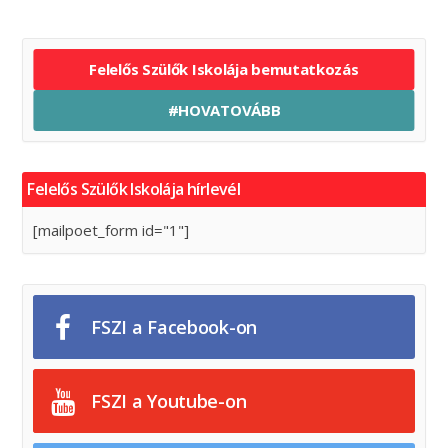
Felelős Szülők Iskolája bemutatkozás
#HOVATOVÁBB
Felelős Szülők Iskolája hírlevél
[mailpoet_form id="1"]
FSZI a Facebook-on
FSZI a Youtube-on