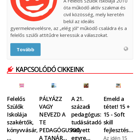
A Felelős Szülők Iskolája 2010
óta működő aktív szakmai és
civil közösség, mely keretén
belül az ideális
gyermeknevelésre, az „elég jól” működő családra és a
felelős szülői attitűdre keressük a válaszokat.
Tovább
KAPCSOLÓDÓ CIKKEINK
Felelős
PÁLYÁZZ
A 21.
Emeld a
Szülők
VAGY
századi
tétet! 15 +
Iskolája
NEVEZD A
pedagógus:
15 - Soft
szakértők,
TE
tudásátadó
skill
könyvvásár,
PEDAGÓGUSOD
helyett
fejlesztés…
…
A TANÁR…
egyre…
Az idén 15