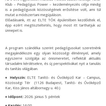
Klub – Pedagógus Power – kezdeményezés célja mindig
is a pedagógusok közösségének erősítése volt, ami túl
mutat a módszertani megújuláson.
Előadásaink, itt az ELTE TÓK épületében kezdődtek el,
épp ezért megtiszteltetés, hogy most itt tarthatjuk az
ünnepet is.
A program szándéka szerint pedagógusokat szeretnénk
megajándékozni egy olyan közösségi élménnyel, amely
egyszerre szolgálja az önismeretet, reflektál aktuális
társadalmi kérdésekre, és új perspektívákat nyit a tanulás
és tanítás világában.
♦
Helyszín:
ELTE Tanító- és Óvóképző Kar – Campus,
Közösségi Tér (1126 Budapest, Tanító- és Óvóképző
Kar, Kiss János altábornagy u. 40.)
♦
Időpont:
2026. június 5. péntek
♦
Kezdés:
16:00