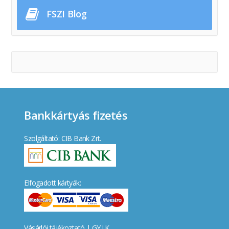
FSZI Blog
Bankkártyás fizetés
Szolgáltató: CIB Bank Zrt.
Elfogadott kártyák:
Vásárlói tájékoztató
|
GY.I.K.