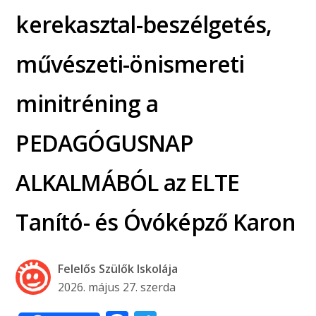
kerekasztal-beszélgetés,
művészeti-önismereti
minitréning a
PEDAGÓGUSNAP
ALKALMÁBÓL az ELTE
Tanító- és Óvóképző Karon
Felelős Szülők Iskolája
2026. május 27. szerda