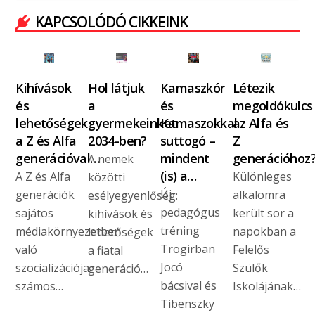
KAPCSOLÓDÓ CIKKEINK
Kihívások
Hol látjuk
Kamaszkór
Létezik
és
a
és
megoldókulcs
lehetőségek
gyermekeinket
Kamaszokkal
az Alfa és
a Z és Alfa
2034-ben?
suttogó –
Z
generációval…
mindent
generációhoz
A nemek
(is) a…
A Z és Alfa
Különleges
közötti
Új
generációk
alkalomra
esélyegyenlőség:
pedagógus
sajátos
került sor a
kihívások és
tréning
médiakörnyezetben
napokban a
lehetőségek
Trogirban
való
Felelős
a fiatal
Jocó
szocializációja
Szülők
generáció…
bácsival és
számos…
Iskolájának…
Tibenszky