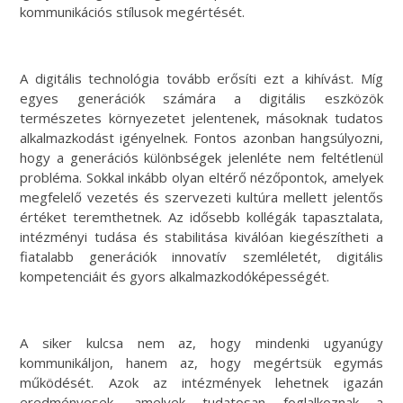
kommunikációs stílusok megértését.
A digitális technológia tovább erősíti ezt a kihívást. Míg
egyes generációk számára a digitális eszközök
természetes környezetet jelentenek, másoknak tudatos
alkalmazkodást igényelnek. Fontos azonban hangsúlyozni,
hogy a generációs különbségek jelenléte nem feltétlenül
probléma. Sokkal inkább olyan eltérő nézőpontok, amelyek
megfelelő vezetés és szervezeti kultúra mellett jelentős
értéket teremthetnek. Az idősebb kollégák tapasztalata,
intézményi tudása és stabilitása kiválóan kiegészítheti a
fiatalabb generációk innovatív szemléletét, digitális
kompetenciáit és gyors alkalmazkodóképességét.
A siker kulcsa nem az, hogy mindenki ugyanúgy
kommunikáljon, hanem az, hogy megértsük egymás
működését. Azok az intézmények lehetnek igazán
eredményesek, amelyek tudatosan foglalkoznak a