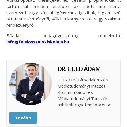
workshopokat, tréningeket és vezetői programokat. A
tartalmakat minden esetben az adott intézmény,
szervezet vagy vállalat igényeihez igazítjuk, legyen szó
oktatási intézményről, vállalati környezetről vagy szakmai
rendezvényről.
Előadás, pedagógustréning rendelhető:
info@felelosszulokiskolaja.hu
.
DR. GULD ÁDÁM
PTE-BTK Társadalom- és
Médiatudományi Intézet
Kommunikáció- és
Médiatudományi Tanszék
habilitált egyetemi docense
Tovább