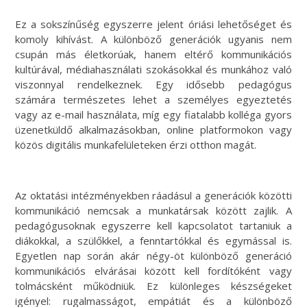
Ez a sokszínűség egyszerre jelent óriási lehetőséget és
komoly kihívást. A különböző generációk ugyanis nem
csupán más életkorúak, hanem eltérő kommunikációs
kultúrával, médiahasználati szokásokkal és munkához való
viszonnyal rendelkeznek. Egy idősebb pedagógus
számára természetes lehet a személyes egyeztetés
vagy az e-mail használata, míg egy fiatalabb kolléga gyors
üzenetküldő alkalmazásokban, online platformokon vagy
közös digitális munkafelületeken érzi otthon magát.
Az oktatási intézményekben ráadásul a generációk közötti
kommunikáció nemcsak a munkatársak között zajlik. A
pedagógusoknak egyszerre kell kapcsolatot tartaniuk a
diákokkal, a szülőkkel, a fenntartókkal és egymással is.
Egyetlen nap során akár négy-öt különböző generáció
kommunikációs elvárásai között kell fordítóként vagy
tolmácsként működniük. Ez különleges készségeket
igényel: rugalmasságot, empátiát és a különböző