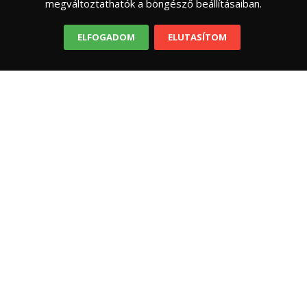
olyan
megváltoztathatók a böngésző beállításaiban.
ELFOGADOM
ELUTASÍTOM
OVIBÓL SULIBA
OKTATÁSI SZOLGÁLTATÓK, FEJLESZTŐK
Csodakapu Közhasznú Alapítvány
Alapítványunk célja Ezt a kiemelten közhasznú
Alapítványt azzal a céllal hoztuk létre, hogy
segíthessünk. Segíthessünk szakmaiságunkkal,