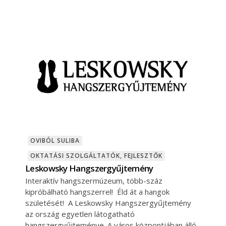
OVIBÓL SULIBA
OKTATÁSI SZOLGÁLTATÓK, FEJLESZTŐK
Leskowsky Hangszergyűjtemény
Interaktív hangszermúzeum, több-száz
kipróbálható hangszerrel! Éld át a hangok
születését! A Leskowsky Hangszergyűjtemény
az ország egyetlen látogatható
hangszergyűjteménye. A város központjában álló,