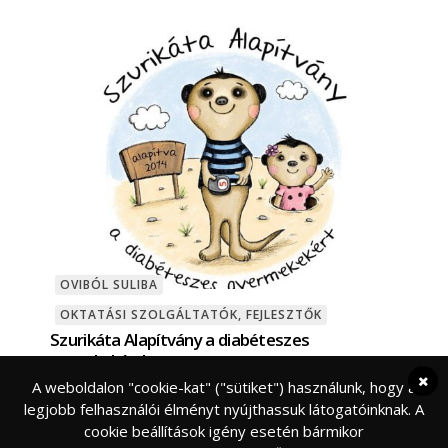
OVIBÓL SULIBA
OKTATÁSI SZOLGÁLTATÓK, FEJLESZTŐK
Szurikáta Alapítvány a diabéteszes
gyerekekért!
Szurikáta Alapítvány a diabéteszes gyerekekért –
A weboldalon "cookie-kat" ("sütiket") használunk, hogy a
segítség az oktatásban, a családban. A Szurikáta
legjobb felhasználói élményt nyújthassuk látogatóinknak. A
Alapítvány az 1-es típusú diabéteszes vagyis
cookie beállítások igény esetén bármikor