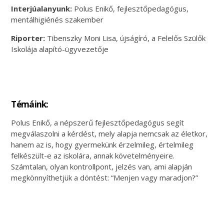
Interjúalanyunk:
Polus Enikő, fejlesztőpedagógus,
mentálhigiénés szakember
Riporter:
Tibenszky Moni Lisa, újságíró, a Felelős Szülők
Iskolája alapító-ügyvezetője
Témáink:
Polus Enikő, a népszerű fejlesztőpedagógus segít
megválaszolni a kérdést, mely alapja nemcsak az életkor,
hanem az is, hogy gyermekünk érzelmileg, értelmileg
felkészült-e az iskolára, annak követelményeire.
Számtalan, olyan kontrollpont, jelzés van, ami alapján
megkönnyíthetjük a döntést: “Menjen vagy maradjon?”