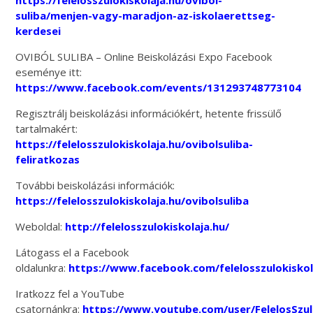
https://felelosszulokiskolaja.hu/ovibol-
suliba/menjen-vagy-maradjon-az-iskolaerettseg-
kerdesei
OVIBÓL SULIBA – Online Beiskolázási Expo Facebook
eseménye itt:
https://www.facebook.com/events/131293748773104
Regisztrálj beiskolázási információkért, hetente frissülő
tartalmakért:
https://felelosszulokiskolaja.hu/ovibolsuliba-
feliratkozas
További beiskolázási információk:
https://felelosszulokiskolaja.hu/ovibolsuliba
Weboldal:
http://felelosszulokiskolaja.hu/
Látogass el a Facebook
oldalunkra:
https://www.facebook.com/felelosszulokiskol
Iratkozz fel a YouTube
csatornánkra:
https://www.youtube.com/user/FelelosSzu