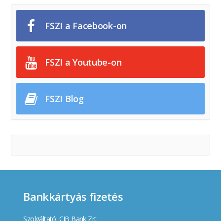
FSZI a Facebook-on
FSZI a Youtube-on
FSZI Blog
Bankkártyás fizetés
Szolgáltató: CIB Bank Zrt.