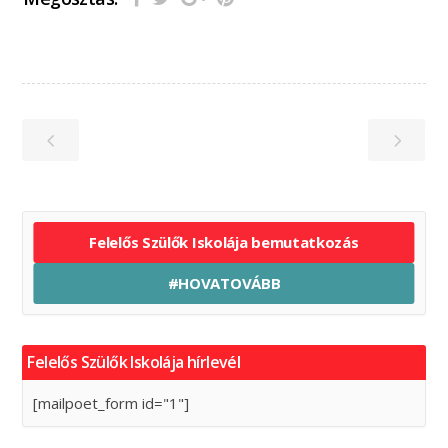
Felelős Szülők Iskolája bemutatkozás
#HOVATOVÁBB
Felelős Szülők Iskolája hírlevél
[mailpoet_form id="1"]