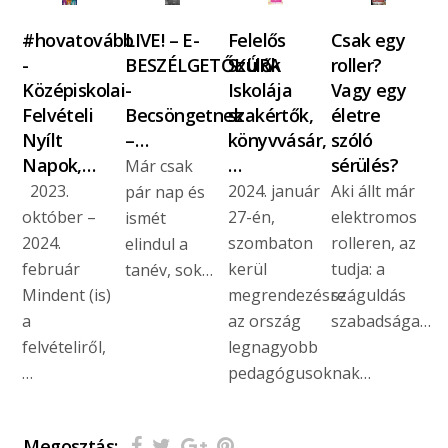
#hovatovább
LIVE! – E-
Felelős
Csak egy
-
BESZÉLGETŐKÚRA
Szülők
roller?
Középiskolai
-
Iskolája
Vagy egy
Felvételi
Becsöngetnek
szakértők,
életre
Nyílt
–…
könyvvásár,
szóló
Napok,…
…
sérülés?
Már csak
2023.
2024. január
Aki állt már
pár nap és
október –
27-én,
elektromos
ismét
2024.
szombaton
rolleren, az
elindul a
február
kerül
tudja: a
tanév, sok…
Mindent (is)
megrendezésre
száguldás
a
az ország
szabadsága…
felvételiről,
legnagyobb
…
pedagógusoknak…
Megosztás: