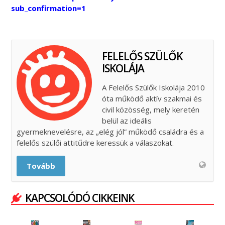
sub_confirmation=1
FELELŐS SZÜLŐK
ISKOLÁJA
A Felelős Szülők Iskolája 2010
óta működő aktív szakmai és
civil közösség, mely keretén
belül az ideális
gyermeknevelésre, az „elég jól” működő családra és a
felelős szülői attitűdre keressük a válaszokat.
Tovább
KAPCSOLÓDÓ CIKKEINK