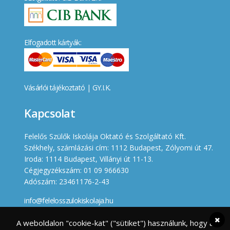
Elfogadott kártyák:
Vásárlói tájékoztató
|
GY.I.K.
Kapcsolat
Felelős Szülők Iskolája Oktató és Szolgáltató Kft.
Székhely, számlázási cím: 1112 Budapest, Zólyomi út 47.
Iroda: 1114 Budapest, Villányi út 11-13.
Cégjegyzékszám: 01 09 966630
Adószám: 23461176-2-43
info@felelosszulokiskolaja.hu
+36 20 358 66 12
A weboldalon "cookie-kat" ("sütiket") használunk, hogy a