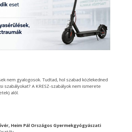
sek nem gyalogosok. Tudtad, hol szabad közlekedned
ási szabályokat? A KRESZ-szabályok nem ismerete
tek) alól.
nővér, Heim Pál Országos Gyermekgyógyászati
Osztály