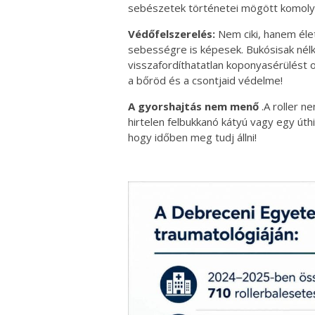
sebészetek történetei mögött komoly
Védőfelszerelés:
Nem ciki, hanem éle
sebességre is képesek. Bukósisak nélk
visszafordíthatatlan koponyasérülést 
a bőröd és a csontjaid védelme!
A gyorshajtás nem menő
.A roller n
hirtelen felbukkanó kátyú vagy egy úth
hogy időben meg tudj állni!