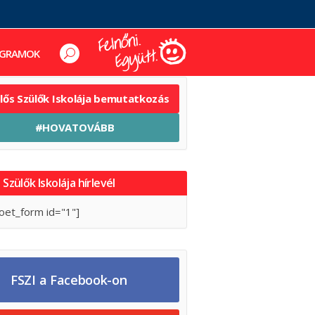
GRAMOK
elős Szülők Iskolája bemutatkozás
#HOVATOVÁBB
 Szülők Iskolája hírlevél
oet_form id="1"]
FSZI a Facebook-on