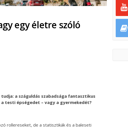
agy egy életre szóló
ok
ter
z tudja: a száguldás szabadsága fantasztikus
i a testi épségedet – vagy a gyermekedét?
ó rollereseket, de a statisztikák és a baleseti