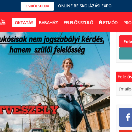
ONLINE BEISKOLÁZÁSI EXPO
OVIBÓL SULIBA
OKTATÁS
BABAHÁZ
FELELŐS SZÜLŐ
ÉLETMÓD
PRO
Fel
Felelős
[mailp