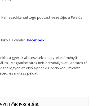
, Kamaszokkal suttogó podcast vezetője, a Felelős
Iskolája oldalán:
Facebook
előtt a gyerek alá teszitek a nagyteljesítményű
 áll rá? Megtanítottátok neki a szabályokat? Adtatok rá
tonság legyen az első ajándék! Gondolkodj, mielőtt
zeted, és mutass példát!
 SZÜLŐK ISKOLÁJA