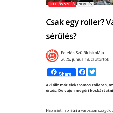
FELELŐS SZÜLŐ
NEVELÉS
Csak egy roller? V
sérülés?
Felelős Szülők Iskolája
2026. június 18. csütörtök
Facebo
Twit
Share
Aki állt már elektromos rolleren, a
érzés. De vajon megéri kockáztatn
Nap mint nap látni a városban száguldoz