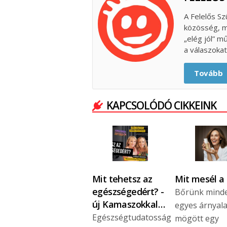
A Felelős Sz
közösség, m
„elég jól” m
a válaszokat
Tovább
KAPCSOLÓDÓ CIKKEINK
Mit tehetsz az
Mit mesél a
egészségedért? -
Bőrünk mind
új Kamaszokkal…
egyes árnyal
Egészségtudatosság
mögött egy