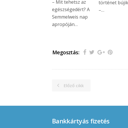
– Mit tehetsz az
történet búji
egészségedért? A
–…
Semmelweis nap
apropóján…
Megosztás:
Előző cikk
Bankkártyás fizetés