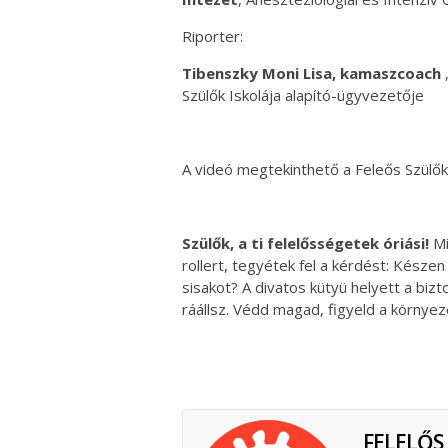
Riporter:
Tibenszky Moni Lisa, kamaszcoach
Szülők Iskolája alapító-ügyvezetője
A videó megtekinthető a Feleős Szülők 
Szülők, a ti felelősségetek óriási!
Mi
rollert, tegyétek fel a kérdést: Készen
sisakot? A divatos kütyü helyett a biz
ráállsz. Védd magad, figyeld a környe
FELELŐS