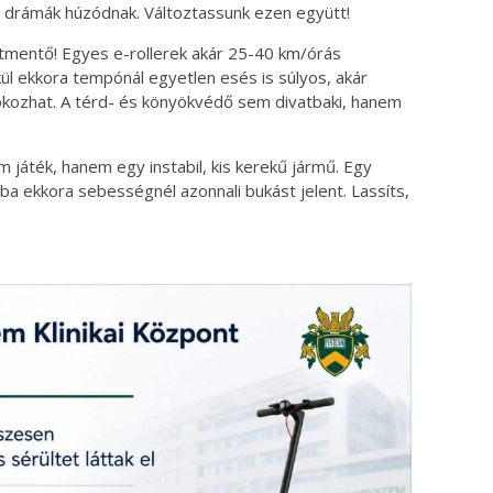
 drámák húzódnak. Változtassunk ezen együtt!
tmentő! Egyes e-rollerek akár 25-40 km/órás
ül ekkora tempónál egyetlen esés is súlyos, akár
okozhat. A térd- és könyökvédő sem divatbaki, hanem
em játék, hanem egy instabil, kis kerekű jármű. Egy
iba ekkora sebességnél azonnali bukást jelent. Lassíts,