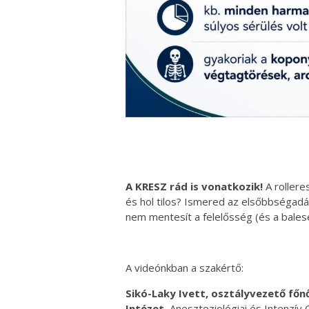
A KRESZ rád is vonatkozik!
A rollere
és hol tilos? Ismered az elsőbbségad
nem mentesít a felelősség (és a balese
A videónkban a szakértő:
Sikó-Laky Ivett, osztályvezető fő
Intézet
, Aneszteziológiai és Intenzív 