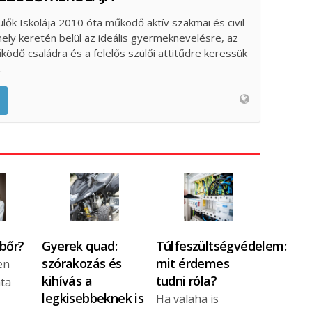
ülők Iskolája 2010 óta működő aktív szakmai és civil
ely keretén belül az ideális gyermeknevelésre, az
űködő családra és a felelős szülői attitűdre keressük
.
 bőr?
Gyerek quad:
Túlfeszültségvédelem:
szórakozás és
mit érdemes
en
kihívás a
tudni róla?
ata
legkisebbeknek is
Ha valaha is