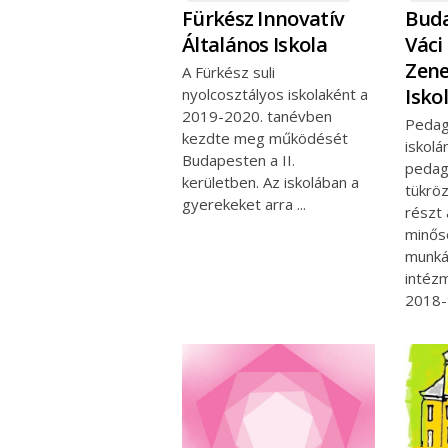
Fürkész Innovatív
Buda
Általános Iskola
Váci
Zene
A Fürkész suli
Isko
nyolcosztályos iskolaként a
2019-2020. tanévben
Pedag
kezdte meg működését
iskol
Budapesten a II.
pedag
kerületben. Az iskolában a
tükröz
gyerekeket arra
részt
minős
munká
intéz
2018-