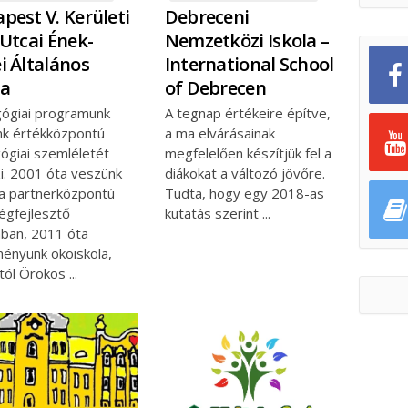
pest V. Kerületi
Debreceni
 Utcai Ének-
Nemzetközi Iskola –
i Általános
International School
la
of Debrecen
ógiai programunk
A tegnap értékeire építve,
ánk értékközpontú
a ma elvárásainak
ógiai szemléletét
megfelelően készítjük fel a
i. 2001 óta veszünk
diákokat a változó jövőre.
 a partnerközpontú
Tudta, hogy egy 2018-as
égfejlesztő
kutatás szerint
ban, 2011 óta
ményünk ökoiskola,
tól Örökös