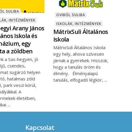
ÓL SULIBA
OVIBÓL SULIBA
LÁK, INTÉZMÉNYEK
ISKOLÁK, INTÉZMÉNYEK
egyi Arany János
MátrixSuli Általános
lános Iskola és
Iskola
ázium, egy
MátrixSuli Általános Iskola:
ta a zöldben
egy hely, ahova szívesen
nk a Sas-hegyen, jó
járnak a gyerekek. Hisszük,
őjű, csendes,
hogy a tanulás öröm és
lmat sugárzó helyen
élmény. Élményalapú
ató, hatalmas zöld
tanulás, elfogadó légkör,
t, park veszi körül,
ályákkal. A
ermekek életében,
ikai
Kapcsolat