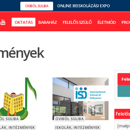
ONLINE BEISKOLÁZÁSI EXPO
OVIBÓL SULIBA
OKTATÁS
BABAHÁZ
FELELŐS SZÜLŐ
ÉLETMÓD
PRO
ézmények
Fel
Felelős
ÓL SULIBA
OVIBÓL SULIBA
[mailp
LÁK, INTÉZMÉNYEK
ISKOLÁK, INTÉZMÉNYEK