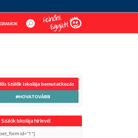
GRAMOK
elős Szülők Iskolája bemutatkozás
#HOVATOVÁBB
 Szülők Iskolája hírlevél
oet_form id="1"]