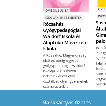
OVIB
OVIBÓL SULIBA
ISKO
ISKOLÁK, INTÉZMÉNYEK
Sash
Rózsaház
Álta
Gyógypedagógiai
Gimn
Waldorf Iskola és
palo
Alapfokú Művészeti
Iskolá
Iskola
leveg
A Rózsaház Magyarország
nyuga
első és eddig egyetlen
találh
gyógypedagógiai Waldorf-
terüle
iskolája. 2019 őszén
sportp
indultunk el két első
kisgy
osztállyal, olyan gyermekek
pszich
számára, akik
Bankkártyás fizetés