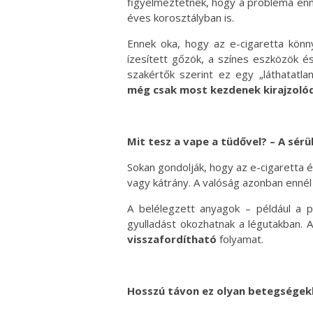
figyelmeztetnek, hogy a probléma en
éves korosztályban is.
Ennek oka, hogy az e-cigaretta könn
ízesített gőzök, a színes eszközök é
szakértők szerint ez egy „láthatatla
még csak most kezdenek kirajzolód
Mit tesz a vape a tüdővel? – A sérü
Sokan gondolják, hogy az e-cigaretta 
vagy kátrány. A valóság azonban ennél 
A belélegzett anyagok – például a pro
gyulladást okozhatnak a légutakban.
visszafordítható
folyamat.
Hosszú távon ez olyan betegségekh