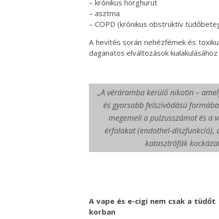
– krónikus hörghurut
– asztma
– COPD (krónikus obstruktív tüdőbete
A hevítés során nehézfémek és toxiku
daganatos elváltozások kialakulásához 
„A véráramba kerülő nikotin – amel
és gyorsabb felszívódású formában
megemeli a pulzusszámot és a vé
érfalakat (endothel-diszfunkció), 
katasztrófák kockázatá
A vape és e-cigi nem csak a tüdőt é
korban