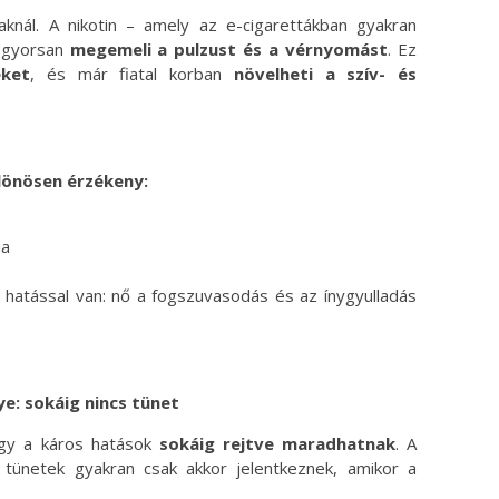
knál. A nikotin – amely az e-cigarettákban gyakran
– gyorsan
megemeli a pulzust és a vérnyomást
. Ez
eket
, és már fiatal korban
növelheti a szív- és
.
lönösen érzékeny:
ia
 hatással van: nő a fogszuvasodás és az ínygyulladás
ye: sokáig nincs tünet
ogy a káros hatások
sokáig rejtve maradhatnak
. A
 tünetek gyakran csak akkor jelentkeznek, amikor a