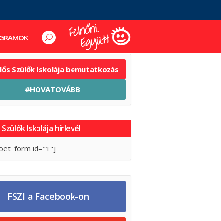
GRAMOK
elős Szülők Iskolája bemutatkozás
#HOVATOVÁBB
 Szülők Iskolája hírlevél
oet_form id="1"]
FSZI a Facebook-on