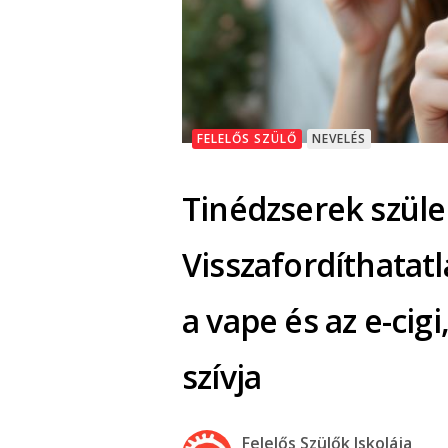
FELELŐS SZÜLŐ
NEVELÉS
Tinédzserek szülei
Visszafordíthatat
a vape és az e-cig
szívja
Felelős Szülők Iskolája