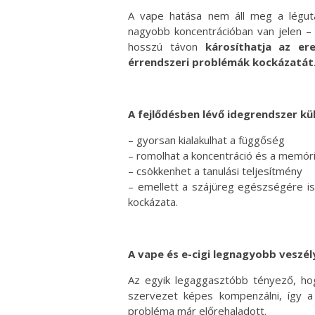
A vape hatása nem áll meg a léguta
nagyobb koncentrációban van jelen 
hosszú távon
károsíthatja az er
érrendszeri problémák kockázatát
A fejlődésben lévő idegrendszer kü
– gyorsan kialakulhat a függőség
– romolhat a koncentráció és a memór
– csökkenhet a tanulási teljesítmény
– emellett a szájüreg egészségére is
kockázata.
A vape és e-cigi legnagyobb veszél
Az egyik legaggasztóbb tényező, h
szervezet képes kompenzálni, így a
probléma már előrehaladott.