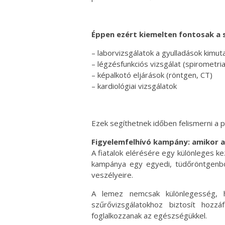
Éppen ezért kiemelten fontosak a 
– laborvizsgálatok a gyulladások kimut
– légzésfunkciós vizsgálat (spirometria
– képalkotó eljárások (röntgen, CT)
– kardiológiai vizsgálatok
Ezek segíthetnek időben felismerni a 
Figyelemfelhívó kampány: amikor a
A fiatalok elérésére egy különleges ke
kampánya egy egyedi, tüdőröntgenből
veszélyeire.
A lemez nemcsak különlegesség, 
szűrővizsgálatokhoz biztosít hozzá
foglalkozzanak az egészségükkel.