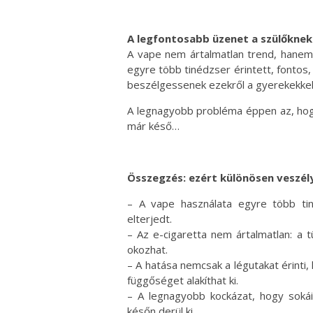
A legfontosabb üzenet a szülőknek
A vape nem ártalmatlan trend, hanem 
egyre több tinédzser érintett, fontos,
beszélgessenek ezekről a gyerekekkel
A legnagyobb probléma éppen az, hogy
már késő…
Összegzés: ezért különösen veszél
– A vape használata egyre több tin
elterjedt.
– Az e-cigaretta nem ártalmatlan: a 
okozhat.
– A hatása nemcsak a légutakat érinti,
függőséget alakíthat ki.
– A legnagyobb kockázat, hogy soká
későn derül ki.