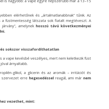
nél is nagyobb: a vape egyre népszerűbb már a 13–15
yebben elérhetőnek és „ártalmatlanabbnak” tűnik. Az
s a füstmentesség látszata sok fiatalt megtéveszt. A
n járvány”, amelynek
hosszú távú következményei
ni.
lés sokszor visszafordíthatatlan
és a vape kevésbé veszélyes, mert nem keletkezik füst
jóval árnyaltabb.
pilén-glikol, a glicerin és az aromák – irritációt és
 A szervezet erre
hegesedéssel
reagál, ami már
nem
ez vezethet, mint: