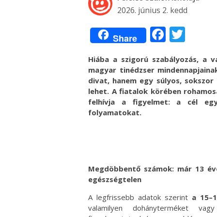
2026. június 2. kedd
Facebo
Twit
Share
Hiába a szigorú szabályozás, a v
magyar tinédzser mindennapjainak
divat, hanem egy súlyos, sokszor
lehet. A fiatalok körében rohamos
felhívja a figyelmet: a cél e
folyamatokat.
Megdöbbentő számok: már 13 éves
egészségtelen
A legfrissebb adatok szerint
a 15–
valamilyen dohányterméket vag