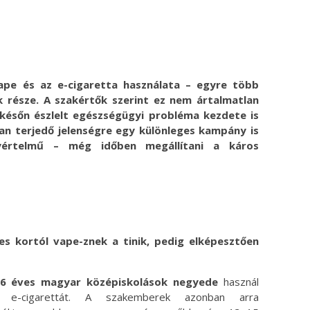
ok
ter
ape és az e-cigaretta használata – egyre több
 része. A szakértők szerint ez nem ártalmatlan
 későn észlelt egészségügyi probléma kezdete is
an terjedő jelenségre egy különleges kampány is
gyértelmű – még időben megállítani a káros
 kortól vape-znek a tinik, pedig elképesztően
16 éves magyar középiskolások negyede
használ
y e-cigarettát. A szakemberek azonban arra