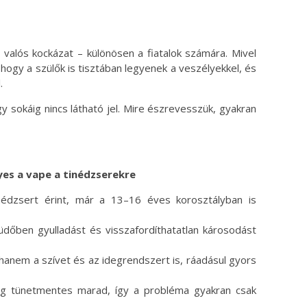
valós kockázat – különösen a fiatalok számára. Mivel
 hogy a szülők is tisztában legyenek a veszélyekkel, és
.
 sokáig nincs látható jel. Mire észrevesszük, gyakran
yes a vape a tinédzserekre
édzsert érint, már a 13–16 éves korosztályban is
tüdőben gyulladást és visszafordíthatatlan károsodást
 hanem a szívet és az idegrendszert is, ráadásul gyors
ig tünetmentes marad, így a probléma gyakran csak