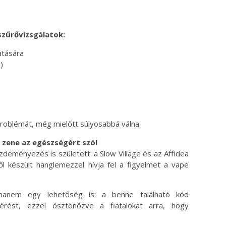
szűrővizsgálatok:
atására
)
problémát, még mielőtt súlyosabbá válna.
 zene az egészségért szól
zdeményezés is született: a Slow Village és az Affidea
 készült hanglemezzel hívja fel a figyelmet a vape
hanem egy lehetőség is: a benne található kód
férést, ezzel ösztönözve a fiatalokat arra, hogy