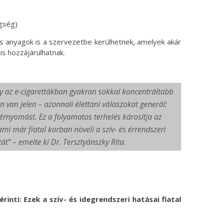
gség)
s anyagok is a szervezetbe kerülhetnek, amelyek akár
is hozzájárulhatnak.
y az e-cigarettákban gyakran sokkal koncentráltabb
 van jelen – azonnali élettani válaszokat generál:
rnyomást. Ez a folyamatos terhelés károsítja az
ami már fiatal korban növeli a szív- és érrendszeri
t” – emelte ki Dr. Tersztyánszky Rita.
rinti: Ezek a szív- és idegrendszeri hatásai fiatal