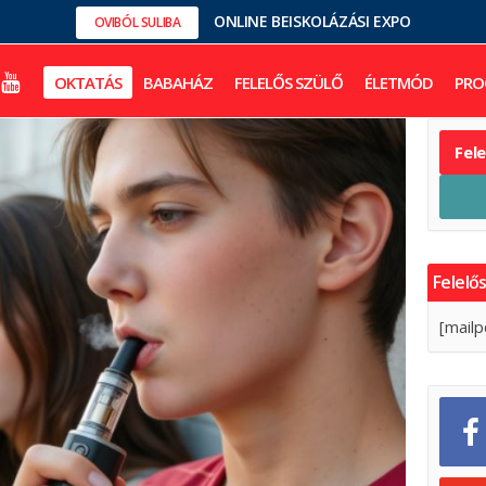
ONLINE BEISKOLÁZÁSI EXPO
OVIBÓL SULIBA
OKTATÁS
BABAHÁZ
FELELŐS SZÜLŐ
ÉLETMÓD
PRO
Fel
Felelős
[mailp