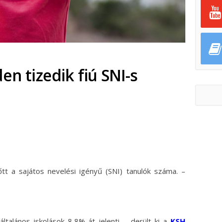
en tizedik fiú SNI-s
ok
ter
t a sajátos nevelési igényű (SNI) tanulók száma. –
talános iskolások 8,8%-át jelenti – derült ki a
KSH