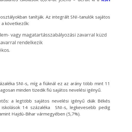
osztályokban tanítják. Az integrált SNI-tanulók sajátos
i a következők:
yelem- vagy magatartásszabályozási zavarral küzd
avarral rendelkezik
ékos.
ázaléka SNI-s, míg a fiúknál ez az arány több mint 11
tlagosan minden tizedik fiú sajátos nevelési igényű.
ntős: a legtöbb sajátos nevelési igényű diák Békés
 iskolások 14 százaléka SNI-s, legkevesebb pedig
amint Hajdú-Bihar vármegyében (5,7%).