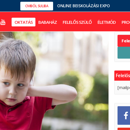
ONLINE BEISKOLÁZÁSI EXPO
OVIBÓL SULIBA
OKTATÁS
BABAHÁZ
FELELŐS SZÜLŐ
ÉLETMÓD
PRO
Fel
Felelős
[mailp