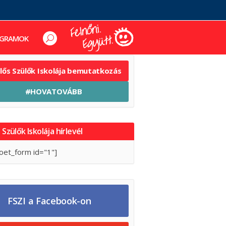
GRAMOK
elős Szülők Iskolája bemutatkozás
#HOVATOVÁBB
 Szülők Iskolája hírlevél
oet_form id="1"]
FSZI a Facebook-on