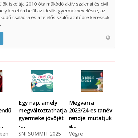
ülők Iskolája 2010 óta működő aktív szakmai és civil
ely keretén belül az ideális gyermeknevelésre, az
űködő családra és a felelős szülői attitűdre keressük
.
Egy nap, amely
Megvan a
endű
megváltoztathatja
2023/24-es tanév
t
gyermeke jövőjét
rendje: mutatjuk
…
-…
a…
kben
SNI SUMMIT 2025
Végre