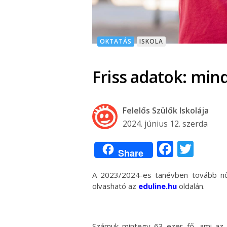
OKTATÁS
ISKOLA
Friss adatok: mind
Felelős Szülők Iskolája
2024. június 12. szerda
Facebo
Twit
Share
A 2023/2024-es tanévben tovább nőt
olvasható az
eduline.hu
oldalán.
Számuk mintegy 63 ezer fő, ami az ál