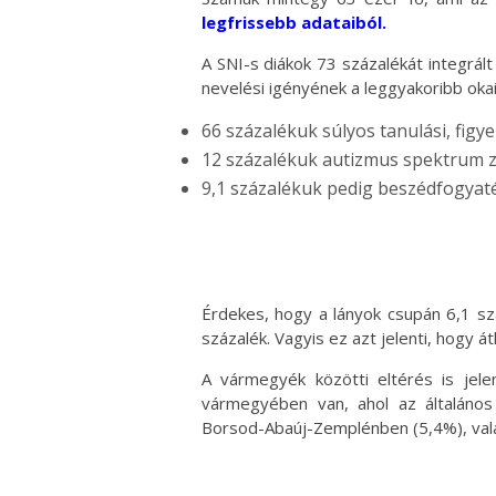
legfrissebb adataiból
.
A SNI-s diákok 73 százalékát integrált 
nevelési igényének a leggyakoribb oka
66 százalékuk súlyos tanulási, fig
12 százalékuk autizmus spektrum z
9,1 százalékuk pedig beszédfogyat
Érdekes, hogy a lányok csupán 6,1 sz
százalék. Vagyis ez azt jelenti, hogy á
A vármegyék közötti eltérés is jele
vármegyében van, ahol az általános
Borsod-Abaúj-Zemplénben (5,4%), val