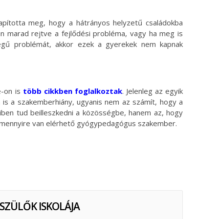
apította meg, hogy a hátrányos helyzetű családokba
n marad rejtve a fejlődési probléma, vagy ha meg is
jellegű problémát, akkor ezek a gyerekek nem kapnak
e-on is
több cikkben foglalkoztak
. Jelenleg az egyik
is a szakemberhiány, ugyanis nem az számít, hogy a
iben tud beilleszkedni a közösségbe, hanem az, hogy
 és mennyire van elérhető gyógypedagógus szakember.
 SZÜLŐK ISKOLÁJA