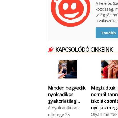
A Felelős Sz
közösség, m
„elég jól” m
a válaszokat
Tovább
KAPCSOLÓDÓ CIKKEINK
Minden negyedik
Megtudtuk:
nyolcadikos
normál tanr
gyakorlatilag…
iskolák sorá
nyitják meg
A nyolcadikosok
Olyan mérté
mintegy 25