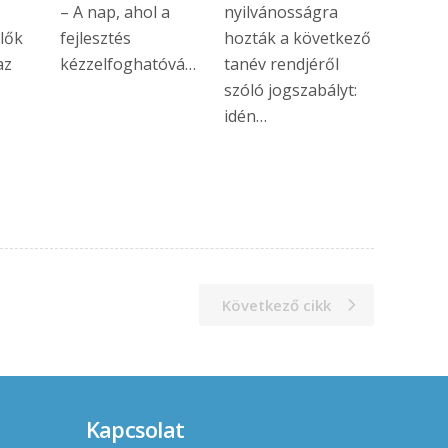
– A nap, ahol a
nyilvánosságra
lők
fejlesztés
hozták a következő
az
kézzelfoghatóvá…
tanév rendjéről
…
szóló jogszabályt:
idén…
Következő cikk
Kapcsolat