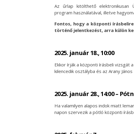
Az űrlap kitölthető elektronikusan
program használatával, illetve hagyomá
Fontos, hogy a központi írásbelire
történő jelentkezést, arra külön kel
2025. január 18., 10:00
Ekkor írják a központi írásbeli vizsgá
kilencedik osztályba és az Arany Jáno
2025. január 28., 14:00 – Pót
Ha valamilyen alapos indok miatt lemar
napon szervezik a pótló központi írásbe