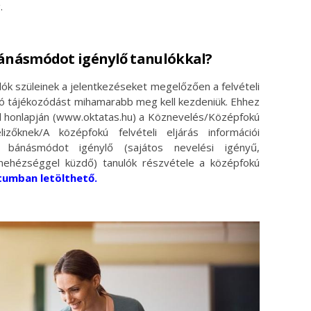
.
bánásmódot igénylő tanulókkal?
ók szüleinek a jelentkezéseket megelőzően a felvételi
zó tájékozódást mihamarabb meg kell kezdeniük. Ehhez
tal honlapján (www.oktatas.hu) a Köznevelés/Középfokú
elizőknek/A középfokú felvételi eljárás információi
 bánásmódot igénylő (sajátos nevelési igényű,
i nehézséggel küzdő) tanulók részvétele a középfokú
tumban letölthető.