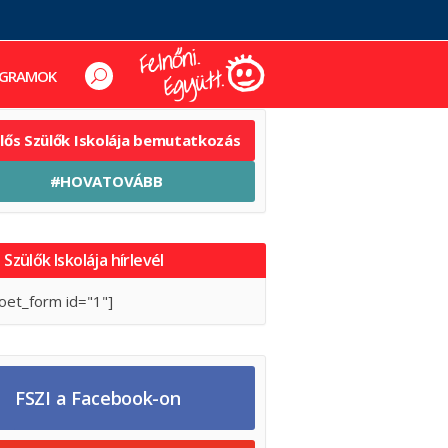
GRAMOK
elős Szülők Iskolája bemutatkozás
#HOVATOVÁBB
 Szülők Iskolája hírlevél
oet_form id="1"]
FSZI a Facebook-on