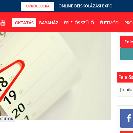
ONLINE BEISKOLÁZÁSI EXPO
OVIBÓL SULIBA
OKTATÁS
BABAHÁZ
FELELŐS SZÜLŐ
ÉLETMÓD
PRO
Fel
Felelős
[mailp
ÁRIDŐK