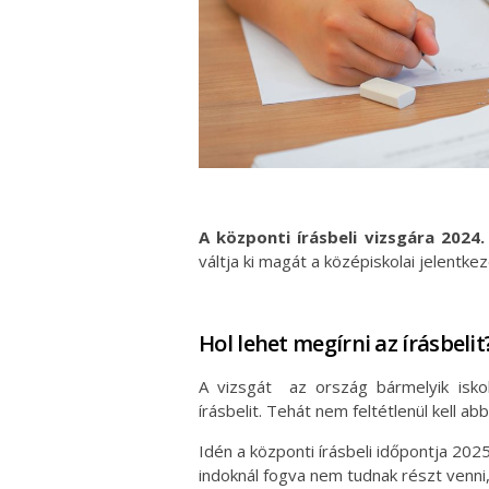
A központi írásbeli vizsgára 2024.
váltja ki magát a középiskolai jelentke
Hol lehet megírni az írásbelit
A vizsgát az ország bármelyik iskol
írásbelit. Tehát nem feltétlenül kell ab
Idén a központi írásbeli időpontja 2025
indoknál fogva nem tudnak részt venni,