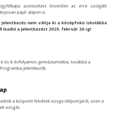
 Ügyfélkapu azonosítást követően az erre szolgáló
nyosan papír alapon is.
 jelentkezés nem váltja ki a középfokú iskolákba
l leadni a jelentkezést 2025. február 20-ig!
t a 6 és 8 évfolyamos gimnáziumokba, továbbá a
s Programba jelentkezők.
nap
adtok a központi felvételi vizsga időpontjáról, ezen a
li vizsgát.