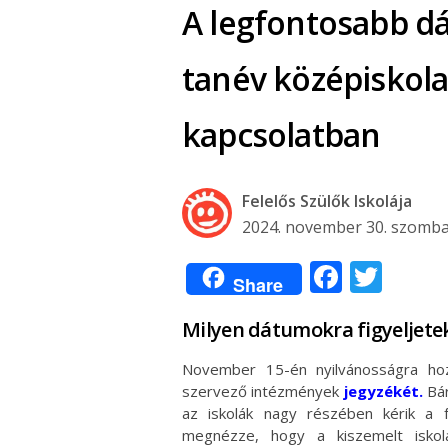
A legfontosabb d
tanév középiskolai
kapcsolatban
Felelős Szülők Iskolája
2024. november 30. szomba
Facebo
Twit
Share
Milyen dátumokra figyeljete
November 15-én nyilvánosságra hozt
szervező intézmények
jegyzékét.
Bár
az iskolák nagy részében kérik a f
megnézze, hogy a kiszemelt iskol