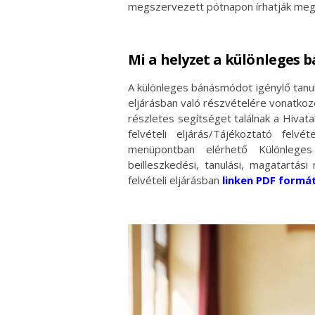
megszervezett pótnapon írhatják meg
Mi a helyzet a különleges 
A különleges bánásmódot igénylő tanul
eljárásban való részvételére vonatko
részletes segítséget találnak a Hiva
felvételi eljárás/Tájékoztató felvét
menüpontban elérhető Különleges
beilleszkedési, tanulási, magatartás
felvételi eljárásban
linken PDF formá