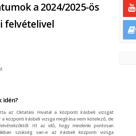
átumok a 2024/2025-ös
 felvételivel
t
ok
ter
k idén?
a az Oktatási Hivatal a központi írásbeli vizsgát
 a központi írásbeli vizsga megírása nem kötelező, de
elvételizőktől. Itt az idő, hogy mindenki pontosan
ákban szükség van-e az írásbeli központi vizsga