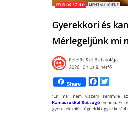
FELELŐS SZÜLŐ
MENTÁLHIGIÉNÉ
Gyerekkori és kam
Mérlegeljünk mi 
Felelős Szülők Iskolája
2026. június 8. hétfő
Facebo
Twit
Share
“Én már nem viszem semmire az
Kamaszokkal Suttogó
mondja. Erről 
gyerekek: miért égnek ki egyre korább