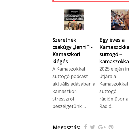
Szeretnék
Egy éves a
csakúgy „lenni”! -
Kamaszokka
Kamaszkori
suttogó –
kiégés
kamaszokka
A Kamaszokkal
2025 elején in
suttogó podcast
útjára a
aktuális adásában a
Kamaszokkal
kamaszkori
suttogó
stresszről
rádióműsor a
beszélgetünk.…
Rádió…
Megosztás: