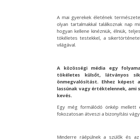
A mai gyerekek életének természetes 
olyan tartalmakkal találkoznak nap m
hogyan kellene kinézniük, élniük, telj
tökéletes testekkel, a sikertörténet
világával.
A közösségi média egy folyamat
tökéletes külsőt, látványos si
önmegvalósítást. Ehhez képest 
lassúnak vagy értéktelennek, ami 
kevés.
Egy még formálódó önkép mellett e
fokozatosan átveszi a bizonyítási vágy
Minderre ráépülnek a szülők és az i