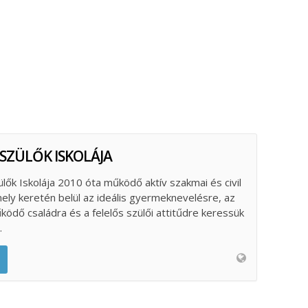
 SZÜLŐK ISKOLÁJA
ülők Iskolája 2010 óta működő aktív szakmai és civil
ely keretén belül az ideális gyermeknevelésre, az
űködő családra és a felelős szülői attitűdre keressük
.