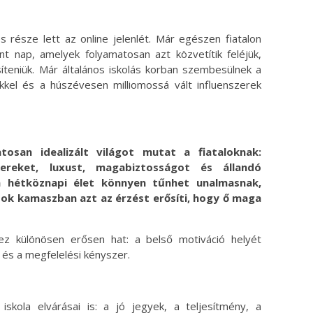
része lett az online jelenlét. Már egészen fiatalon
int nap, amelyek folyamatosan azt közvetítik feléjük,
esíteniük. Már általános iskolás korban szembesülnek a
ekkel és a húszévesen milliomossá vált influenszerek
osan idealizált világot mutat a fiataloknak:
kereket, luxust, magabiztosságot és állandó
a hétköznapi élet könnyen tűnhet unalmasnak,
sok kamaszban azt az érzést erősíti, hogy ő maga
z különösen erősen hat: a belső motiváció helyét
 és a megfelelési kényszer.
skola elvárásai is: a jó jegyek, a teljesítmény, a