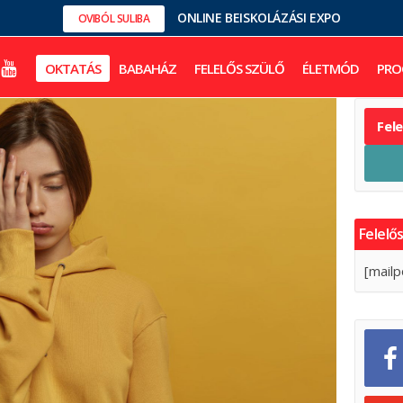
ONLINE BEISKOLÁZÁSI EXPO
OVIBÓL SULIBA
OKTATÁS
BABAHÁZ
FELELŐS SZÜLŐ
ÉLETMÓD
PRO
Fel
Felelős
[mailp