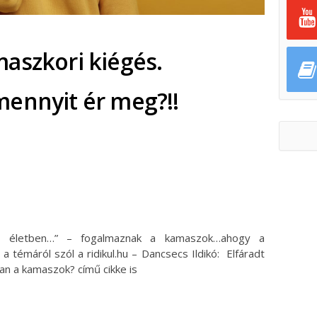
aszkori kiégés.
mennyit ér meg?!!
ok
ter
 életben…” – fogalmaznak a kamaszok…ahogy a
a témáról szól a ridikul.hu – Dancsecs Ildikó: Elfáradt
an a kamaszok? című cikke is