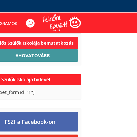
GRAMOK
elős Szülők Iskolája bemutatkozás
#HOVATOVÁBB
 Szülők Iskolája hírlevél
oet_form id="1"]
FSZI a Facebook-on