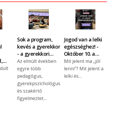
Sok a program,
Jogod van a lelki
l
kevés a gyerekkor
egészséghez! -
- a gyerekkori…
Október 10. a…
l,…
Az elmúlt években
Mit jelent ma „jól
dult
egyre több
lenni”? Mit jelent a
pedagógus,
lelki és…
gyerekpszichológus
és szakértő
figyelmeztet…