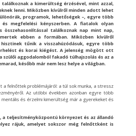
alálkoznak a kimerültség érzésével, mint azzal,
knek lenni. Miközben kívülről minden adott lehet
 különórák, programok, lehetőségek –, egyre több
és megfelelési kényszerben. A fiatalok olyan
és összehasonlítással találkoznak nap mint nap,
smertek ebben a formában. Miközben kívülről
hisztinek tűnik a visszahúzódásuk, egyre több
erhelést és korai kiégést. A jelenség mögött ott
 a szülői aggodalomból fakadó túlhajszolás és az a
lemarad, később már nem lesz helye a világban.
t a felnőttek problémájáról: a túl sok munka, a stressz
kezményéről. Az utóbbi években azonban egyre több
s mentális és érzelmi kimerültség már a gyerekeket és
, a teljesítményközpontú környezet és az állandó
lyez rájuk, amelyet sokszor még felnőttként is