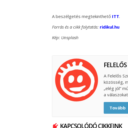
A beszélgetés megtekinthető
ITT
.
Forrás és a cikk folytatás:
ridikul.hu
Kép: Unsplash
FELELŐS
A Felelős Sz
közösség, m
„elég jól” m
a válaszokat
Tovább
KAPCSOLÓDÓ CIKKEINK