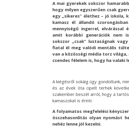
A mai gyerekek sokszor hamarabb t
hogy milyen egyszerűen csak gyere
egy „sikeres” élethez – jó iskola,
kamasz él állandó szorongásban 
mennyiségű ingerrel, elvárással 
amit korábbi generációk nem i
sokszor „csak” lustaságnak vagy 
fiatal él meg valódi mentális túlt
van a közösségi média torz világa,
csendes félelem is, hogy ha valaki 
A kiégésről sokáig úgy gondoltunk, min
és az évek óta cipelt terhek követ
szakember beszél arról, hogy a tartó
kamaszokat is érinti.
A folyamatos megfelelési kényszer
összehasonlítás olyan nyomást he
nehéz lenne jól kezelni.