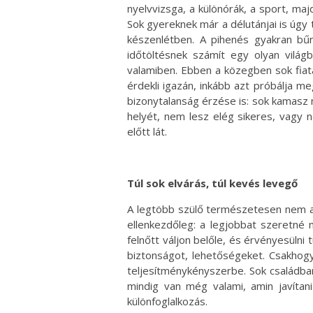
nyelvvizsga, a különórák, a sport, maj
Sok gyereknek már a délutánjai is úgy 
készenlétben. A pihenés gyakran bűn
időtöltésnek számít egy olyan világba
valamiben. Ebben a közegben sok fiat
érdekli igazán, inkább azt próbálja me
bizonytalanság érzése is: sok kamasz 
helyét, nem lesz elég sikeres, vagy 
előtt lát.
Túl sok elvárás, túl kevés levegő
A legtöbb szülő természetesen nem az
ellenkezdőleg: a legjobbat szeretné
felnőtt váljon belőle, és érvényesülni 
biztonságot, lehetőségeket. Csakhogy
teljesítménykényszerbe. Sok családban
mindig van még valami, amin javítani
különfoglalkozás.