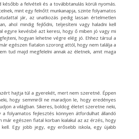
d később a felvételi és a továbbtanulás körüli nyomás.
telnek, mint egy felnőtt munkanapja, szinte folyamatos
tudattal jár, az unatkozás pedig lassan értelmetlen
n, ahol mindig fejlődni, teljesíteni vagy haladni kell
al egyre kevésbé azt keresi, hogy ő miben jó vagy mi
gfejteni, hogyan lehetne végre elég jó. Ehhez társul a
már egészen fiatalon szorong attól, hogy nem találja a
nem tud majd megfelelni annak az életnek, amit maga
ért hajtja túl a gyerekét, mert nem szeretné. Éppen
 neki, hogy semmiről ne maradjon le, hogy eredényes
tudjon a világban. Sikeres, boldog életet szeretne neki,
 a folyamatos fejlesztés könnyen átfordulhat állandó
 már egészen fiatal korban kialakul az az érzés, hogy
 kell. Egy jobb jegy, egy erősebb iskola, egy újabb