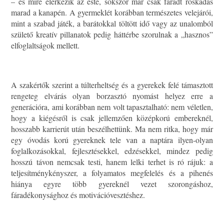
– és mire elérkezik az este, sokszor már csak fáradt roskadás
marad a kanapén. A gyermeklét korábban természetes velejárói,
mint a szabad játék, a barátokkal töltött idő vagy az unalomból
születő kreatív pillanatok pedig háttérbe szorulnak a „hasznos”
elfoglaltságok mellett.
A szakértők szerint a túlterheltség és a gyerekek felé támasztott
rengeteg elvárás olyan borzasztó nyomást helyez erre a
generációra, ami korábban nem volt tapasztalható: nem véletlen,
hogy a kiégésről is csak jellemzően középkorú embereknél,
hosszabb karrierút után beszélhettünk. Ma nem ritka, hogy már
egy óvodás korú gyereknek tele van a naptára ilyen-olyan
foglalkozásokkal, fejlesztésekkel, edzésekkel, mindez pedig
hosszú távon nemcsak testi, hanem lelki terhet is ró rájuk: a
teljesítménykényszer, a folyamatos megfelelés és a pihenés
hiánya egyre több gyereknél vezet szorongáshoz,
fáradékonysághoz és motivációvesztéshez.