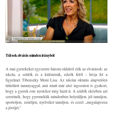
Túl sok elvárás minden irányból
A mai gyerekeket egyszerre három oldalról érik az elvárások: az
iskola, a szülők és a különórák, edzők felől – hívja fel a
figyelmet Tibenszky Moni Lisa. Az iskolai oktatás alapvetően
túltelített tananyaggal, ami miatt már alsó tagozaton is gyakori,
hogy a gyerek este nyolckor még házit ír. A szülők eközben azt
szeretnék, hogy gyermekük mindenben helytálljon. jól tanuljon,
sportoljon, zenéljen, nyelveket tanuljon, és ezzel „megalapozza
a jövőjét.”