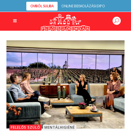
OVIBÓL SULIBA
ONLINE BEISKOLÁZÁSI EXPO
FELELŐS SZÜLŐ
MENTÁLHIGIÉNÉ