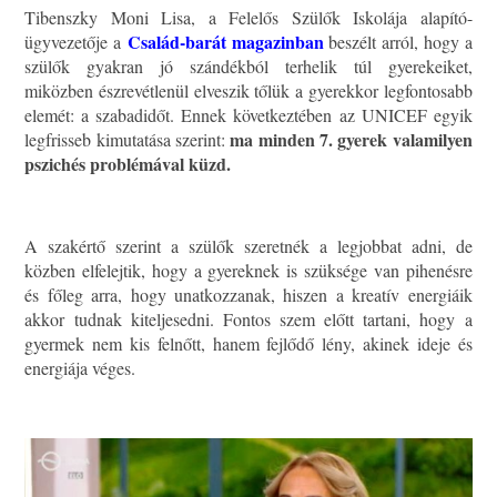
Tibenszky Moni Lisa, a Felelős Szülők Iskolája alapító-
Család-barát magazinban
ügyvezetője a
beszélt arról, hogy a
szülők gyakran jó szándékból terhelik túl gyerekeiket,
miközben észrevétlenül elveszik tőlük a gyerekkor legfontosabb
elemét: a szabadidőt. Ennek következtében az UNICEF egyik
ma minden 7. gyerek valamilyen
legfrisseb kimutatása szerint:
pszichés problémával küzd.
A szakértő szerint a szülők szeretnék a legjobbat adni, de
közben elfelejtik, hogy a gyereknek is szüksége van pihenésre
és főleg arra, hogy unatkozzanak, hiszen a kreatív energiáik
akkor tudnak kiteljesedni. Fontos szem előtt tartani, hogy a
gyermek nem kis felnőtt, hanem fejlődő lény, akinek ideje és
energiája véges.