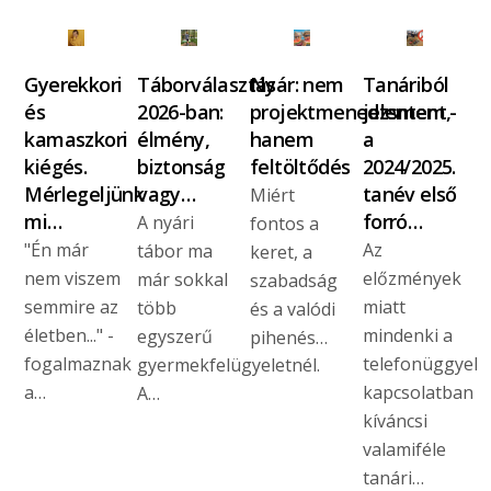
Gyerekkori
Táborválasztás
Nyár: nem
Tanáriból
és
2026-ban:
projektmenedzsment,
jelentem -
kamaszkori
élmény,
hanem
a
kiégés.
biztonság
feltöltődés
2024/2025.
Mérlegeljünk
vagy…
tanév első
Miért
mi…
forró…
A nyári
fontos a
"Én már
Az
tábor ma
keret, a
nem viszem
előzmények
már sokkal
szabadság
semmire az
miatt
több
és a valódi
életben..." -
mindenki a
egyszerű
pihenés…
fogalmaznak
telefonüggyel
gyermekfelügyeletnél.
a…
kapcsolatban
A…
kíváncsi
valamiféle
tanári…