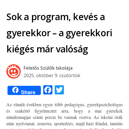
Sok a program, kevés a
gyerekkor – a gyerekkori
kiégés már valóság
Felelős Szülők Iskolája
2025. október 9. csütörtök
Facebook
Twitter
Share
Az elmúlt években egyre több pedagógus, gyerekpszichológus
és szakértő figyelmeztet arra, hogy a mai gyerekek
mindennapjai szinte percre be vannak osztva. Az iskolai órák
után nyelvtanár, zeneóra, sportedzés, majd házi feladat, tanulás