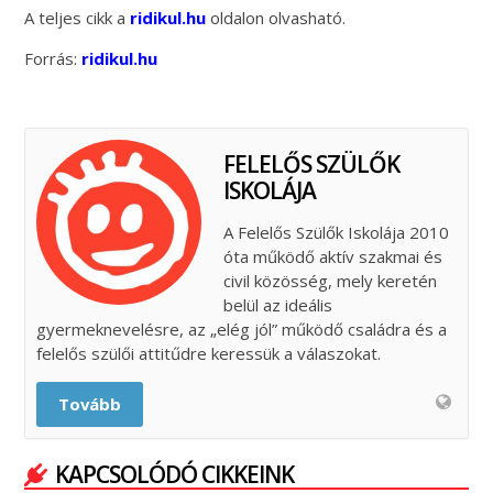
A teljes cikk a
ridikul.hu
oldalon olvasható.
Forrás:
ridikul.hu
FELELŐS SZÜLŐK
ISKOLÁJA
A Felelős Szülők Iskolája 2010
óta működő aktív szakmai és
civil közösség, mely keretén
belül az ideális
gyermeknevelésre, az „elég jól” működő családra és a
felelős szülői attitűdre keressük a válaszokat.
Tovább
KAPCSOLÓDÓ CIKKEINK