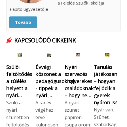
a Felelős Szülők Iskolája
alapító ügyvezetője
Tovább
KAPCSOLÓDÓ CIKKEINK
Szülői
Évvégi
Nyári
Tanulás
feltöltődés
köszönet a
szervezés
játékosan
a túlélés
pedagógusoknak
kisgyerekes
– hogyan
helyett a
- tippek a
családoknak
fejlődik a
nyári…
nyári ,…
– hogy ne…
gyerek
nyáron is?
Szülő a
A tanév
A nyári
Nyár van.
nyári
végéhez
szünet
Szünet,
szünetben –
érve
papíron
szabadság,
feltöltődés
különösen
csupa öröm: