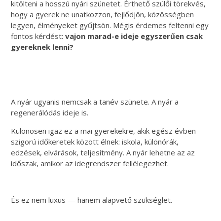
kitölteni a hosszú nyári szünetet. Érthető szülői törekvés,
hogy a gyerek ne unatkozzon, fejlődjön, közösségben
legyen, élményeket gyűjtsön. Mégis érdemes feltenni egy
fontos kérdést:
vajon marad-e ideje egyszerűen csak
gyereknek lenni?
A nyár ugyanis nemcsak a tanév szünete. A nyár a
regenerálódás ideje is.
Különösen igaz ez a mai gyerekekre, akik egész évben
szigorú időkeretek között élnek: iskola, különórák,
edzések, elvárások, teljesítmény. A nyár lehetne az az
időszak, amikor az idegrendszer fellélegezhet.
És ez nem luxus — hanem alapvető szükséglet.