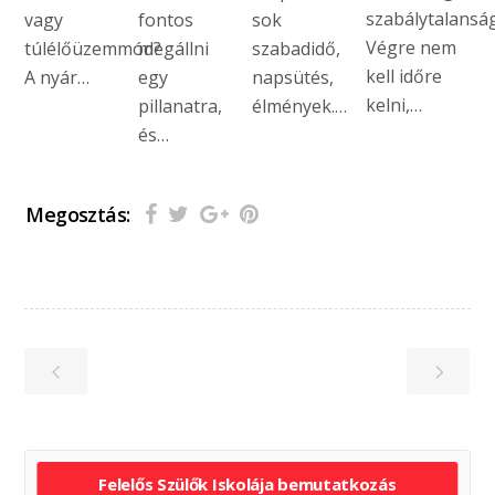
szabálytalanság
vagy
fontos
sok
Végre nem
túlélőüzemmód?
megállni
szabadidő,
kell időre
A nyár…
egy
napsütés,
kelni,…
pillanatra,
élmények.…
és…
Megosztás:
Felelős Szülők Iskolája bemutatkozás