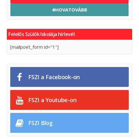
#HOVATOVÁBB
Felelős Szülők Iskolája hírlevél
[mailpoet_form id="1"]
FSZI a Facebook-on
FSZI a Youtube-on
FSZI Blog