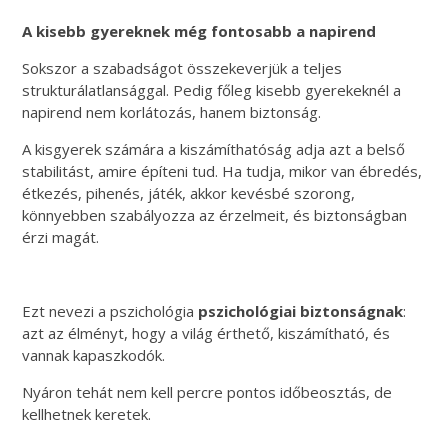
A kisebb gyereknek még fontosabb a napirend
Sokszor a szabadságot összekeverjük a teljes
strukturálatlansággal. Pedig főleg kisebb gyerekeknél a
napirend nem korlátozás, hanem biztonság.
A kisgyerek számára a kiszámíthatóság adja azt a belső
stabilitást, amire építeni tud. Ha tudja, mikor van ébredés,
étkezés, pihenés, játék, akkor kevésbé szorong,
könnyebben szabályozza az érzelmeit, és biztonságban
érzi magát.
Ezt nevezi a pszichológia
pszichológiai biztonságnak
:
azt az élményt, hogy a világ érthető, kiszámítható, és
vannak kapaszkodók.
Nyáron tehát nem kell percre pontos időbeosztás, de
kellhetnek keretek.