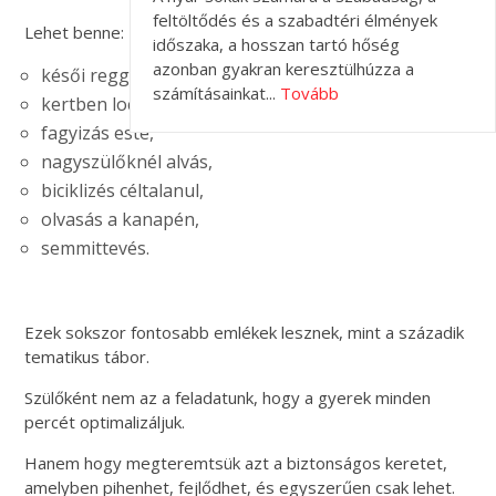
feltöltődés és a szabadtéri élmények
Lehet benne:
időszaka, a hosszan tartó hőség
azonban gyakran keresztülhúzza a
késői reggeli pizsamában,
számításainkat...
Tovább
kertben locsolás,
fagyizás este,
nagyszülőknél alvás,
biciklizés céltalanul,
olvasás a kanapén,
semmittevés.
Ezek sokszor fontosabb emlékek lesznek, mint a századik
tematikus tábor.
Szülőként nem az a feladatunk, hogy a gyerek minden
percét optimalizáljuk.
Hanem hogy megteremtsük azt a biztonságos keretet,
amelyben pihenhet, fejlődhet, és egyszerűen csak lehet.