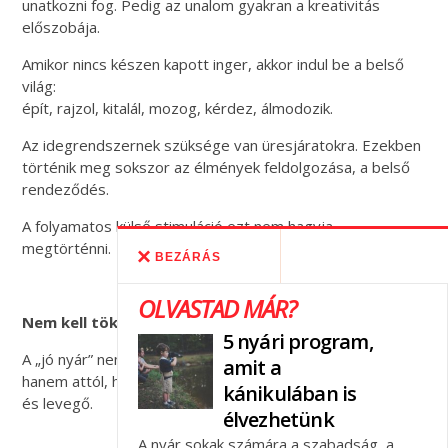
unatkozni fog. Pedig az unalom gyakran a kreativitás
előszobája.
Amikor nincs készen kapott inger, akkor indul be a belső
világ:
épít, rajzol, kitalál, mozog, kérdez, álmodozik.
Az idegrendszernek szüksége van üresjáratokra. Ezekben
történik meg sokszor az élmények feldolgozása, a belső
rendeződés.
A folyamatos külső stimuláció ezt nem hagyja
megtörténni.
BEZÁRÁS
OLVASTAD MÁR?
Nem kell tökéletes nyár
5 nyári program,
A „jó nyár” nem attól jó, hogy tele van programokkal,
amit a
hanem attól, hogy van benne jelenlét, kapcsolódás, ritmus
kánikulában is
és levegő.
élvezhetünk
A nyár sokak számára a szabadság, a