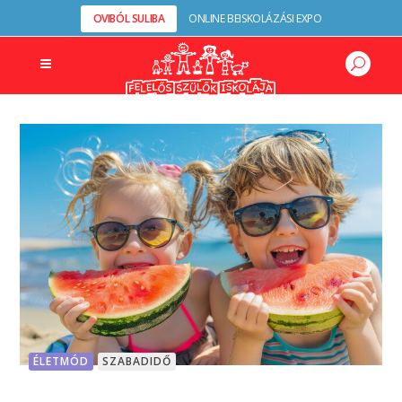
OVIBÓL SULIBA
ONLINE BEISKOLÁZÁSI EXPO
ÉLETMÓD
SZABADIDŐ