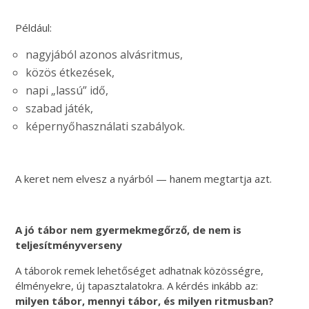
Például:
nagyjából azonos alvásritmus,
közös étkezések,
napi „lassú” idő,
szabad játék,
képernyőhasználati szabályok.
A keret nem elvesz a nyárból — hanem megtartja azt.
A jó tábor nem gyermekmegőrző, de nem is
teljesítményverseny
A táborok remek lehetőséget adhatnak közösségre,
élményekre, új tapasztalatokra. A kérdés inkább az:
milyen tábor, mennyi tábor, és milyen ritmusban?