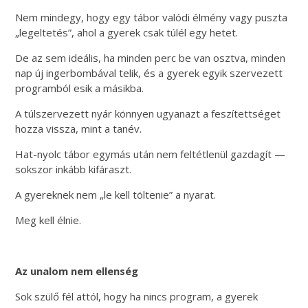
Nem mindegy, hogy egy tábor valódi élmény vagy puszta
„legeltetés”, ahol a gyerek csak túlél egy hetet.
De az sem ideális, ha minden perc be van osztva, minden
nap új ingerbombával telik, és a gyerek egyik szervezett
programból esik a másikba.
A túlszervezett nyár könnyen ugyanazt a feszítettséget
hozza vissza, mint a tanév.
Hat-nyolc tábor egymás után nem feltétlenül gazdagít —
sokszor inkább kifáraszt.
A gyereknek nem „le kell töltenie” a nyarat.
Meg kell élnie.
Az unalom nem ellenség
Sok szülő fél attól, hogy ha nincs program, a gyerek