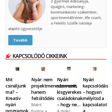
2 gyermek édesanyja,
újságíró, marketing-
kommunikációs szakember,
sportmentáltréner, life coach,
a Felelős Szülők Iskolája
alapító ügyvezetője
Tovább
KAPCSOLÓDÓ CIKKEINK
Mit
Nyár: nem
Nyári
Nyári
csináljunk
projektmenedzsment,
szervezés
kapcsolódás
ma? –
hanem
kisgyerekes
– hogyan
Kreatív
feltöltődés
családoknak
mélyítsd a
nyári
– hogy ne…
kapcsolatot
Miért
programok…
a…
A nyári
fontos a