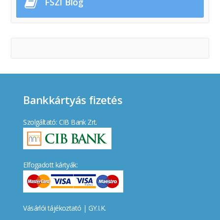
FSZI Blog
Bankkártyás fizetés
Szolgáltató: CIB Bank Zrt.
Elfogadott kártyák:
Vásárlói tájékoztató
|
GY.I.K.