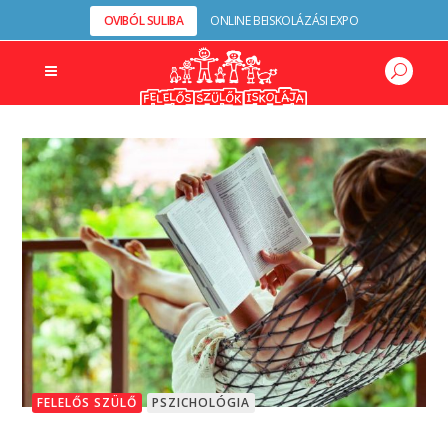
OVIBÓL SULIBA
ONLINE BEISKOLÁZÁSI EXPO
FELELŐS SZÜLŐ
PSZICHOLÓGIA