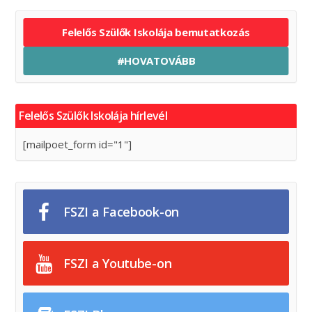
Felelős Szülők Iskolája bemutatkozás
#HOVATOVÁBB
Felelős Szülők Iskolája hírlevél
[mailpoet_form id="1"]
FSZI a Facebook-on
FSZI a Youtube-on