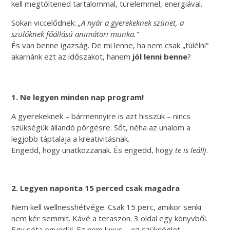
kell megtöltened tartalommal, türelemmel, energiával.
Sokan viccelődnek:
„A nyár a gyerekeknek szünet, a
szülőknek főállású animátori munka.”
És van benne igazság. De mi lenne, ha nem csak „túlélni”
akarnánk ezt az időszakot, hanem
jól lenni benne
?
1. Ne legyen minden nap program!
A gyerekeknek – bármennyire is azt hisszük – nincs
szükségük állandó pörgésre. Sőt, néha az unalom a
legjobb táptalaja a kreativitásnak.
Engedd, hogy unatkozzanak. És engedd, hogy
te is leállj
.
2. Legyen naponta 15 perced csak magadra
Nem kell wellnesshétvége. Csak 15 perc, amikor senki
nem kér semmit. Kávé a teraszon. 3 oldal egy könyvből.
Egy séta egyedül. Ez nem luxus – ez szükséglet.