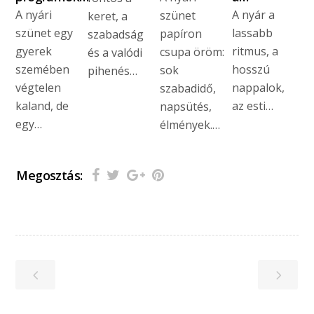
A nyári
A nyár a
szünet
keret, a
szünet egy
lassabb
papíron
szabadság
gyerek
ritmus, a
csupa öröm:
és a valódi
szemében
hosszú
sok
pihenés…
végtelen
nappalok,
szabadidő,
kaland, de
az esti…
napsütés,
egy…
élmények.…
Megosztás: