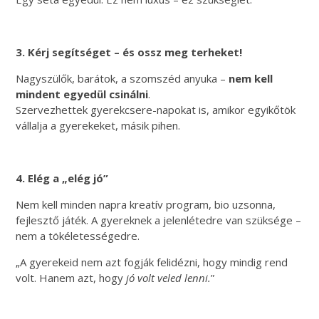
3. Kérj segítséget – és ossz meg terheket!
Nagyszülők, barátok, a szomszéd anyuka –
nem kell
mindent egyedül csinálni
.
Szervezhettek gyerekcsere-napokat is, amikor egyikőtök
vállalja a gyerekeket, másik pihen.
4. Elég a „elég jó”
Nem kell minden napra kreatív program, bio uzsonna,
fejlesztő játék. A gyereknek a jelenlétedre van szüksége –
nem a tökéletességedre.
„A gyerekeid nem azt fogják felidézni, hogy mindig rend
volt. Hanem azt, hogy
jó volt veled lenni.
”