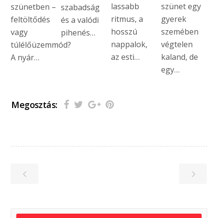
lassabb
szünet egy
szünetben –
szabadság
ritmus, a
gyerek
feltöltődés
és a valódi
hosszú
szemében
vagy
pihenés…
nappalok,
végtelen
túlélőüzemmód?
az esti…
kaland, de
A nyár…
egy…
Megosztás: