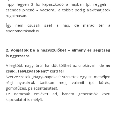
Tipp: legyen 3 fix kapaszkodó a napban (pl. reggeli –
csendes pihenő – vacsora), a többit pedig alakíthatjátok
rugalmasan.
Így nem csúszik szét a nap, de marad tér a
spontaneitásnak is.
2. Vonjátok be a nagyszülőket – élmény és segítség
is egyszerre
A legtöbb nagyi örül, ha időt tölthet az unokáival – de
ne
csak „felvigyázóként”
kérd fel!
Szervezzetek „Nagyi-napokat”: süssetek együtt, meséljen
régi nyarakról, tanítson meg valamit (pl. kötés,
gombfűzés, palacsintasütés).
Ez nemcsak emléket ad, hanem generációk közti
kapcsolatot is mélyít.