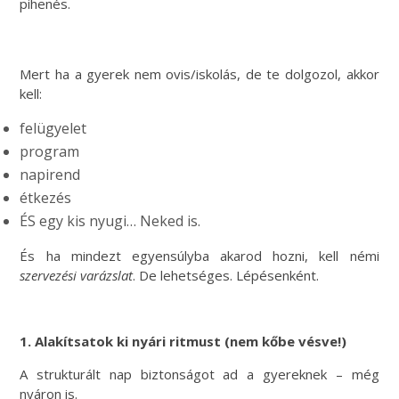
pihenés.
Mert ha a gyerek nem ovis/iskolás, de te dolgozol, akkor
kell:
felügyelet
program
napirend
étkezés
ÉS egy kis nyugi… Neked is.
És ha mindezt egyensúlyba akarod hozni, kell némi
szervezési varázslat
. De lehetséges. Lépésenként.
1. Alakítsatok ki nyári ritmust (nem kőbe vésve!)
A strukturált nap biztonságot ad a gyereknek – még
nyáron is.