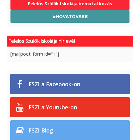
Felelős Szülők Iskolája bemutatkozás
#HOVATOVÁBB
Felelős Szülők Iskolája hírlevél
[mailpoet_form id="1"]
FSZI a Facebook-on
FSZI a Youtube-on
FSZI Blog