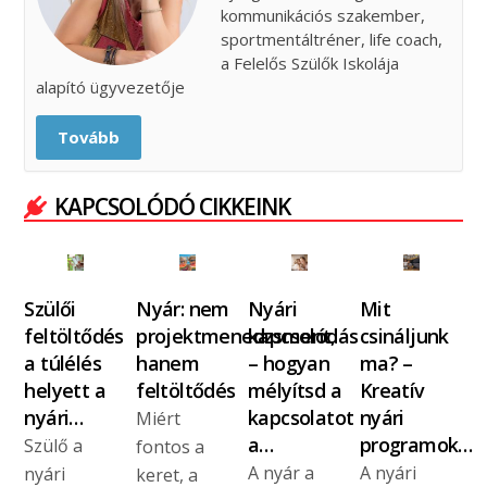
kommunikációs szakember,
sportmentáltréner, life coach,
a Felelős Szülők Iskolája
alapító ügyvezetője
Tovább
KAPCSOLÓDÓ CIKKEINK
Szülői
Nyár: nem
Nyári
Mit
feltöltődés
projektmenedzsment,
kapcsolódás
csináljunk
a túlélés
hanem
– hogyan
ma? –
helyett a
feltöltődés
mélyítsd a
Kreatív
nyári…
kapcsolatot
nyári
Miért
a…
programok…
Szülő a
fontos a
A nyár a
A nyári
nyári
keret, a