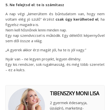
5. Ne felejtsd el: te is számítasz
A nap végi „kimerültem és bűntudatom van, hogy nem
voltam elég jó szülő” érzést
csak úgy kerülheted el
, ha
figyelsz magadra is.
Nem kell hősnőnek lenni minden nap.
Egy nap szendviccsel is működik. Egy délelőtt képernyővel
sem dől össze a világ.
„A gyerek akkor érzi magát jól, ha te is jól vagy.”
Nyár van – ne legyen projekt, legyen élmény.
Egy kis rendszer, sok rugalmasság, és még több szeretet
– ez a kulcs.
TIBENSZKY MONI LISA
2 gyermek édesanyja,
újságíró, marketing-