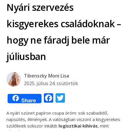
Nyári szervezés
kisgyerekes családoknak –
hogy ne fáradj bele már
júliusban
Tibenszky Moni Lisa
2025. július 24. csütörtök
Facebook
Twitter
Share
A nyári szünet papíron csupa öröm: sok szabadidő,
napsütés, élmények. A valóságban viszont a kisgyerekes
szülőknek sokszor inkább
logisztikai kihívás
, mint