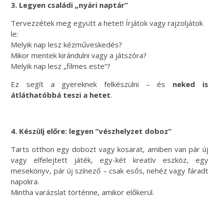
3. Legyen családi „nyári naptár”
Tervezzétek meg együtt a hetet! Írjátok vagy rajzoljátok
le:
Melyik nap lesz kézműveskedés?
Mikor mentek kirándulni vagy a játszóra?
Melyik nap lesz „filmes este”?
Ez segít a gyereknek felkészülni – és
neked is
átláthatóbbá teszi a hetet
.
4. Készülj előre: legyen “vészhelyzet doboz”
Tarts otthon egy dobozt vagy kosarat, amiben van pár új
vagy elfelejtett játék, egy-két kreatív eszköz, egy
mesekönyv, pár új színező – csak esős, nehéz vagy fáradt
napokra.
Mintha varázslat történne, amikor előkerül.