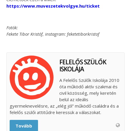
https://www.muveszetekvolgye.hu/ticket
Fotók:
Fekete Tibor Kristóf, instagram: feketetiborkristof
FELELŐS SZÜLŐK
ISKOLÁJA
A Felelős Szülők Iskolája 2010
óta működő aktív szakmai és
civil közösség, mely keretén
belül az ideális
gyermeknevelésre, az „elég jól” működő családra és a
felelős szülői attitűdre keressük a válaszokat.
Tovább