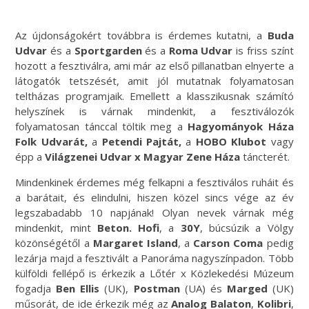
Az újdonságokért továbbra is érdemes kutatni, a
Buda
Udvar
és a
Sportgarden
és a
Roma Udvar
is friss színt
hozott a fesztiválra, ami már az első pillanatban elnyerte a
látogatók tetszését, amit jól mutatnak folyamatosan
teltházas programjaik. Emellett a klasszikusnak számító
helyszínek is várnak mindenkit, a fesztiválozók
folyamatosan tánccal töltik meg a
Hagyományok Háza
Folk Udvarát,
a
Petendi Pajtát,
a
HOBO Klubot
vagy
épp a
Világzenei Udvar x Magyar Zene Háza
táncterét.
Mindenkinek érdemes még felkapni a fesztiválos ruháit és
a barátait, és elindulni, hiszen közel sincs vége az év
legszabadabb 10 napjának! Olyan nevek várnak még
mindenkit, mint
Beton. Hofi
, a
30Y
, búcsúzik a Völgy
közönségétől a
Margaret Island
, a
Carson Coma
pedig
lezárja majd a fesztivált a Panoráma nagyszínpadon. Több
külföldi fellépő is érkezik a Lőtér x Közlekedési Múzeum
fogadja
Ben Ellis
(UK),
Postman
(UA) és
Marged
(UK)
műsorát, de ide érkezik még az
Analog Balaton
,
Kolibri
,