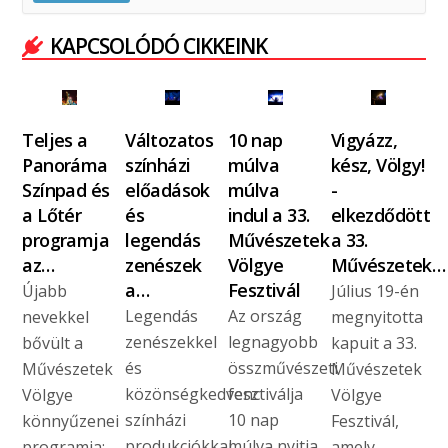
KAPCSOLÓDÓ CIKKEINK
Teljes a
Változatos
10 nap
Vigyázz,
Panoráma
színházi
múlva
kész, Völgy!
Színpad és
előadások
múlva
-
a Lőtér
és
indul a 33.
elkezdődött
programja
legendás
Művészetek
a 33.
az…
zenészek
Völgye
Művészetek…
a…
Fesztivál
Újabb
Július 19-én
Legendás
Az ország
nevekkel
megnyitotta
zenészekkel
legnagyobb
bővült a
kapuit a 33.
és
összművészeti
Művészetek
Művészetek
közönségkedvenc
fesztiválja
Völgye
Völgye
színházi
10 nap
könnyűzenei
Fesztivál,
produkciókkal
múlva nyitja
programja:
amely…