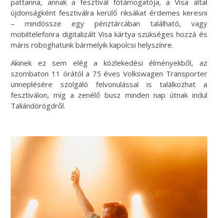
pattanna, annak a fesztivál főtámogatója, a Visa által
újdonságként fesztiválra kerülő riksákat érdemes keresni
– mindössze egy pénztárcában található, vagy
mobiltelefonra digitalizált Visa kártya szükséges hozzá és
máris roboghatunk bármelyik kapolcsi helyszínre.
Akinek ez sem elég a közlekedési élményekből, az
szombaton 11 órától a 75 éves Volkswagen Transporter
ünneplésére szolgáló felvonulással is találkozhat a
fesztiválon, míg a zenélő busz minden nap útnak indul
Taliándörögdről.