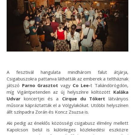
A fesztivál hangulata mindhárom falut átjárja,
Csigabuszokra pattanva láthatták az emberek a teltháznak
játszó
Parno Grasztot
vagy
Co Lee-
t Taliándörögdön,
míg Vigántpetenden az új helyszínre költözött
Kaláka
Udvar
koncertjei és a
Cirque du Tókert
látványos
műsorai kápráztatták el a Völgylakókat. Utóbbi helyszínen
állt színpadra Zorán és Koncz Zsuzsa is.
Aki pedig az éneklős közösségi csigabusz élmény mellett
Kapolcson belül is különleges közlekedési eszközre