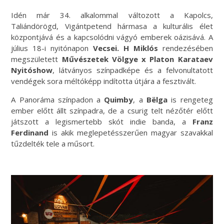
Idén már 34. alkalommal változott a Kapolcs,
Taliándörögd, Vigántpetend hármasa a kulturális élet
központjává és a kapcsolódni vágyó emberek oázisává. A
július 18-i nyitónapon
Vecsei. H Miklós
rendezésében
megszületett
Művészetek Völgye x Platon Karataev
Nyitóshow
, látványos színpadképe és a felvonultatott
vendégek sora méltóképp indította útjára a fesztivált.
A Panoráma színpadon a
Quimby
, a
Bëlga
is rengeteg
ember előtt állt színpadra, de a csurig telt nézőtér előtt
játszott a legismertebb skót indie banda, a
Franz
Ferdinand
is akik meglepetésszerűen magyar szavakkal
tűzdelték tele a műsort.