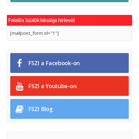
Felelős Szülők Iskolája hírlevél
[mailpoet_form id="1"]
FSZI a Facebook-on
FSZI a Youtube-on
FSZI Blog