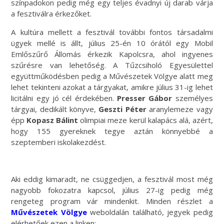
színpadokon pedig még egy teljes évadnyi új darab várja
a fesztiválra érkezőket.
A kultúra mellett a fesztivál további fontos társadalmi
ügyek mellé is állt, július 25-én 10 órától egy Mobil
Emlőszűrő Állomás érkezik Kapolcsra, ahol ingyenes
szűrésre van lehetőség. A Tűzcsiholó Egyesülettel
együttműködésben pedig a Művészetek Völgye alatt meg
lehet tekinteni azokat a tárgyakat, amikre július 31-ig lehet
licitálni egy jó cél érdekében.
Presser Gábor
személyes
tárgyai, dedikált könyve,
Geszti Péter
aranylemeze vagy
épp
Kopasz Bálint
olimpiai meze kerül kalapács alá, azért,
hogy 155 gyereknek tegye aztán könnyebbé a
szeptemberi iskolakezdést.
Aki eddig kimaradt, ne csüggedjen, a fesztivál most még
nagyobb fokozatra kapcsol, július 27-ig pedig még
rengeteg program vár mindenkit. Minden részlet a
Művészetek Völgye
weboldalán található, jegyek pedig
elérhetőek ezen a linken: