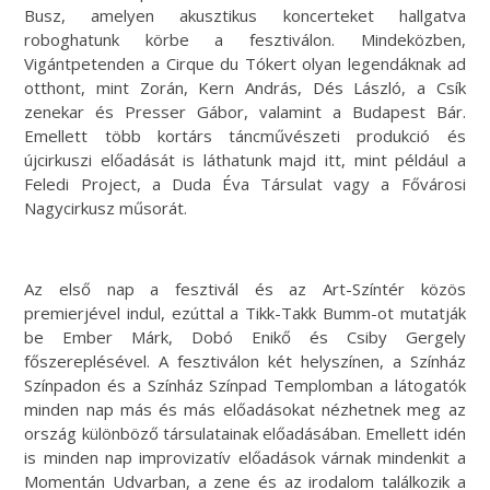
Busz, amelyen akusztikus koncerteket hallgatva
roboghatunk körbe a fesztiválon. Mindeközben,
Vigántpetenden a Cirque du Tókert olyan legendáknak ad
otthont, mint Zorán, Kern András, Dés László, a Csík
zenekar és Presser Gábor, valamint a Budapest Bár.
Emellett több kortárs táncművészeti produkció és
újcirkuszi előadását is láthatunk majd itt, mint például a
Feledi Project, a Duda Éva Társulat vagy a Fővárosi
Nagycirkusz műsorát.
Az első nap a fesztivál és az Art-Színtér közös
premierjével indul, ezúttal a Tikk-Takk Bumm-ot mutatják
be Ember Márk, Dobó Enikő és Csiby Gergely
főszereplésével. A fesztiválon két helyszínen, a Színház
Színpadon és a Színház Színpad Templomban a látogatók
minden nap más és más előadásokat nézhetnek meg az
ország különböző társulatainak előadásában. Emellett idén
is minden nap improvizatív előadások várnak mindenkit a
Momentán Udvarban, a zene és az irodalom találkozik a