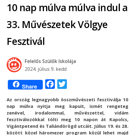
10 nap múlva múlva indul a
33. Művészetek Völgye
Fesztivál
Felelős Szülők Iskolája
2024. július 9. kedd
Facebook
Twitter
Share
Az ország legnagyobb összművészeti fesztiválja 10
nap múlva nyitja meg kapuit, ismét rengeteg
zenével, irodalommal, művészettel, vidám
fesztiválozókkal tölti meg 10 napon át Kapolcs,
Vigántpetend és Taliándörögd utcáit. Július 19. és 28.
között közel háromezer program közül lehet majd