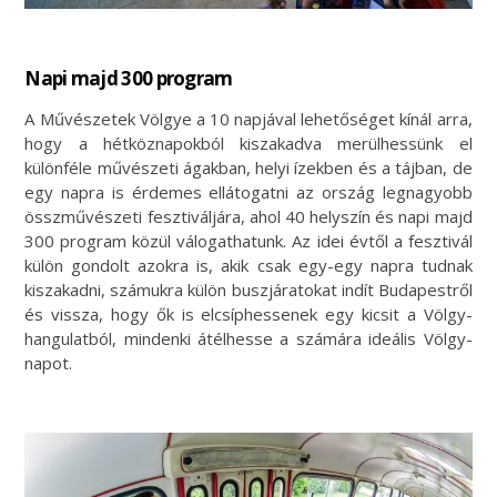
Napi majd 300 program
A Művészetek Völgye a 10 napjával lehetőséget kínál arra,
hogy a hétköznapokból kiszakadva merülhessünk el
különféle művészeti ágakban, helyi ízekben és a tájban, de
egy napra is érdemes ellátogatni az ország legnagyobb
összművészeti fesztiváljára, ahol 40 helyszín és napi majd
300 program közül válogathatunk. Az idei évtől a fesztivál
külön gondolt azokra is, akik csak egy-egy napra tudnak
kiszakadni, számukra külön buszjáratokat indít Budapestről
és vissza, hogy ők is elcsíphessenek egy kicsit a Völgy-
hangulatból, mindenki átélhesse a számára ideális Völgy-
napot.