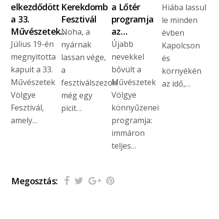
elkezdődött
Kerekdomb
a Lőtér
Hiába lassul
a 33.
Fesztivál
programja
le minden
Művészetek…
az…
Noha, a
évben
Július 19-én
Újabb
nyárnak
Kapolcson
megnyitotta
nevekkel
lassan vége,
és
kapuit a 33.
bővült a
a
környékén
Művészetek
Művészetek
fesztiválszezon
az idő,…
Völgye
Völgye
még egy
Fesztivál,
könnyűzenei
picit…
amely…
programja:
immáron
teljes…
Megosztás: