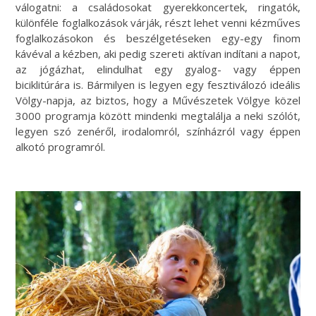
válogatni: a családosokat gyerekkoncertek, ringatók,
különféle foglalkozások várják, részt lehet venni kézműves
foglalkozásokon és beszélgetéseken egy-egy finom
kávéval a kézben, aki pedig szereti aktívan indítani a napot,
az jógázhat, elindulhat egy gyalog- vagy éppen
biciklitúrára is. Bármilyen is legyen egy fesztiválozó ideális
Völgy-napja, az biztos, hogy a Művészetek Völgye közel
3000 programja között mindenki megtalálja a neki szólót,
legyen szó zenéről, irodalomról, színházról vagy éppen
alkotó programról.