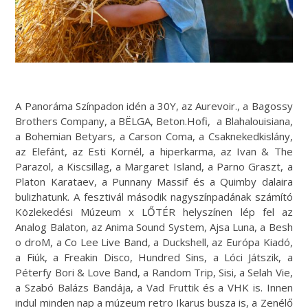
A Panoráma Színpadon idén a 30Y, az Aurevoir., a Bagossy
Brothers Company, a BËLGA, Beton.Hofi, a Blahalouisiana,
a Bohemian Betyars, a Carson Coma, a Csaknekedkislány,
az Elefánt, az Esti Kornél, a hiperkarma, az Ivan & The
Parazol, a Kiscsillag, a Margaret Island, a Parno Graszt, a
Platon Karataev, a Punnany Massif és a Quimby dalaira
bulizhatunk. A fesztivál második nagyszínpadának számító
Közlekedési Múzeum x LŐTÉR helyszínen lép fel az
Analog Balaton, az Anima Sound System, Ajsa Luna, a Besh
o droM, a Co Lee Live Band, a Duckshell, az Európa Kiadó,
a Fiúk, a Freakin Disco, Hundred Sins, a Lóci Játszik, a
Péterfy Bori & Love Band, a Random Trip, Sisi, a Selah Vie,
a Szabó Balázs Bandája, a Vad Fruttik és a VHK is. Innen
indul minden nap a múzeum retro Ikarus busza is, a Zenélő