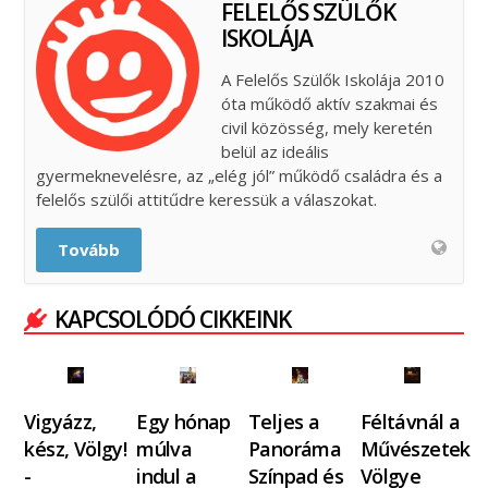
FELELŐS SZÜLŐK
ISKOLÁJA
A Felelős Szülők Iskolája 2010
óta működő aktív szakmai és
civil közösség, mely keretén
belül az ideális
gyermeknevelésre, az „elég jól” működő családra és a
felelős szülői attitűdre keressük a válaszokat.
Tovább
KAPCSOLÓDÓ CIKKEINK
Vigyázz,
Egy hónap
Teljes a
Féltávnál a
kész, Völgy!
múlva
Panoráma
Művészetek
-
indul a
Színpad és
Völgye