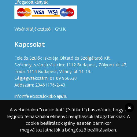
Elfogadott kártyák:
Vásárlói tájékoztató
|
GY.I.K.
Kapcsolat
Felelős Szülők Iskolája Oktató és Szolgáltató Kft.
Székhely, számlázási cím: 1112 Budapest, Zólyomi út 47.
Iroda: 1114 Budapest, Villányi út 11-13.
Cégjegyzékszám: 01 09 966630
Adószám: 23461176-2-43
info@felelosszulokiskolaja.hu
+36 20 358 66 12
A weboldalon "cookie-kat" ("sütiket") használunk, hogy a
legjobb felhasználói élményt nyújthassuk látogatóinknak. A
Készített
cookie beállítások igény esetén bármikor
megváltoztathatók a böngésző beállításaiban.