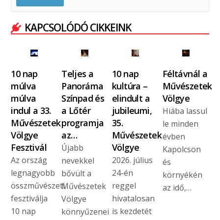
KAPCSOLÓDÓ CIKKEINK
10 nap
Teljes a
10 nap
Féltávnál a
múlva
Panoráma
kultúra –
Művészetek
múlva
Színpad és
elindult a
Völgye
indul a 33.
a Lőtér
jubileumi,
Hiába lassul
Művészetek
programja
35.
le minden
Völgye
az…
Művészetek
évben
Fesztivál
Völgye
Újabb
Kapolcson
Az ország
2026. július
nevekkel
és
legnagyobb
24-én
bővült a
környékén
összművészeti
reggel
Művészetek
az idő,…
fesztiválja
hivatalosan
Völgye
10 nap
is kezdetét
könnyűzenei