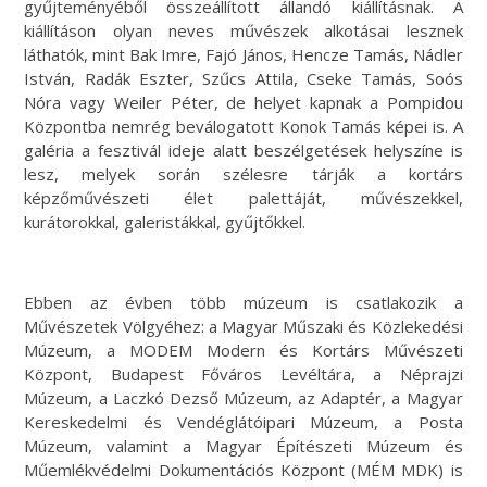
gyűjteményéből összeállított állandó kiállításnak. A
kiállításon olyan neves művészek alkotásai lesznek
láthatók, mint Bak Imre, Fajó János, Hencze Tamás, Nádler
István, Radák Eszter, Szűcs Attila, Cseke Tamás, Soós
Nóra vagy Weiler Péter, de helyet kapnak a Pompidou
Központba nemrég beválogatott Konok Tamás képei is. A
galéria a fesztivál ideje alatt beszélgetések helyszíne is
lesz, melyek során szélesre tárják a kortárs
képzőművészeti élet palettáját, művészekkel,
kurátorokkal, galeristákkal, gyűjtőkkel.
Ebben az évben több múzeum is csatlakozik a
Művészetek Völgyéhez: a Magyar Műszaki és Közlekedési
Múzeum, a MODEM Modern és Kortárs Művészeti
Központ, Budapest Főváros Levéltára, a Néprajzi
Múzeum, a Laczkó Dezső Múzeum, az Adaptér, a Magyar
Kereskedelmi és Vendéglátóipari Múzeum, a Posta
Múzeum, valamint a Magyar Építészeti Múzeum és
Műemlékvédelmi Dokumentációs Központ (MÉM MDK) is