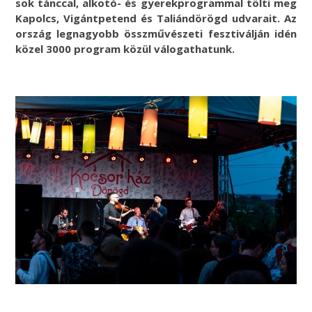
sok tánccal, alkotó- és gyerekprogrammal tölti meg
Kapolcs, Vigántpetend és Taliándörögd udvarait. Az
ország legnagyobb összművészeti fesztiválján idén
közel 3000 program közül válogathatunk.