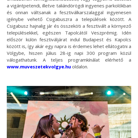
a vigántpetendi, illetve taliándörögdi ingyenes parkolókban
és onnan váltsanak a fesztiválkarszalaggal ingyenesen
igénybe vehető Csigabuszra a települések között. A
Csigabusz hajnalig jár és összeköti a fesztivált a környező
településekkel, egészen Tapolcától Veszprémig. Idén
először külön fesztiváljárat indul Budapest és Kapolcs
között is, így akár egy napra is érdemes lehet ellátogatni a
Völgybe, hiszen július 28-ig napi 300 program közül
válogathatunk. A teljes programkínálat elérhető a
www.muveszetekvolgye.hu
oldalon.