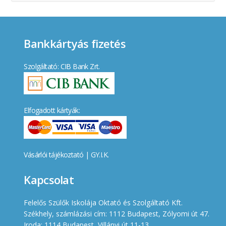
Bankkártyás fizetés
Szolgáltató: CIB Bank Zrt.
Elfogadott kártyák:
Vásárlói tájékoztató
|
GY.I.K.
Kapcsolat
Felelős Szülők Iskolája Oktató és Szolgáltató Kft.
Székhely, számlázási cím: 1112 Budapest, Zólyomi út 47.
Iroda: 1114 Budapest, Villányi út 11-13.