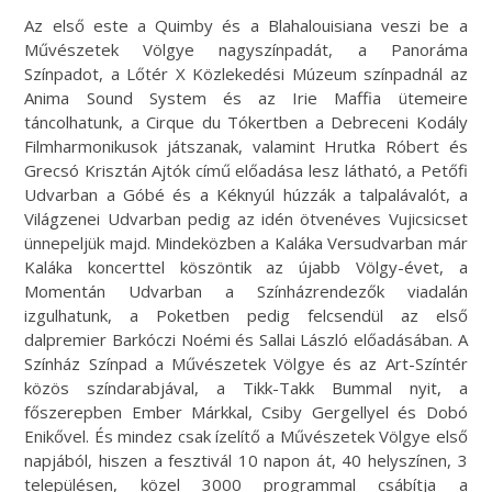
Az első este a Quimby és a Blahalouisiana veszi be a
Művészetek Völgye nagyszínpadát, a Panoráma
Színpadot, a Lőtér X Közlekedési Múzeum színpadnál az
Anima Sound System és az Irie Maffia ütemeire
táncolhatunk, a Cirque du Tókertben a Debreceni Kodály
Filmharmonikusok játszanak, valamint Hrutka Róbert és
Grecsó Krisztán Ajtók című előadása lesz látható, a Petőfi
Udvarban a Góbé és a Kéknyúl húzzák a talpalávalót, a
Világzenei Udvarban pedig az idén ötvenéves Vujicsicset
ünnepeljük majd. Mindeközben a Kaláka Versudvarban már
Kaláka koncerttel köszöntik az újabb Völgy-évet, a
Momentán Udvarban a Színházrendezők viadalán
izgulhatunk, a Poketben pedig felcsendül az első
dalpremier Barkóczi Noémi és Sallai László előadásában. A
Színház Színpad a Művészetek Völgye és az Art-Színtér
közös színdarabjával, a Tikk-Takk Bummal nyit, a
főszerepben Ember Márkkal, Csiby Gergellyel és Dobó
Enikővel. És mindez csak ízelítő a Művészetek Völgye első
napjából, hiszen a fesztivál 10 napon át, 40 helyszínen, 3
településen, közel 3000 programmal csábítja a