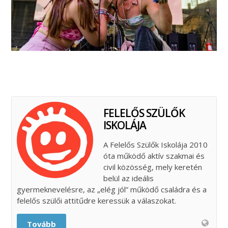
FELELŐS SZÜLŐK
ISKOLÁJA
A Felelős Szülők Iskolája 2010
óta működő aktív szakmai és
civil közösség, mely keretén
belül az ideális
gyermeknevelésre, az „elég jól” működő családra és a
felelős szülői attitűdre keressük a válaszokat.
Tovább