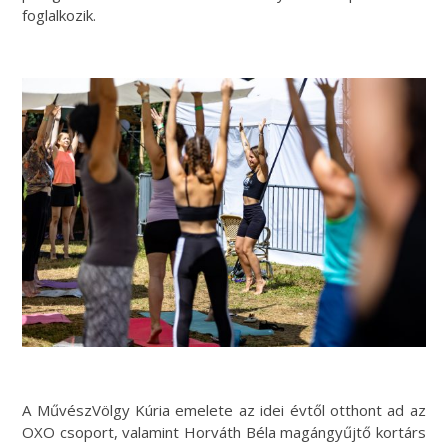
foglalkozik.
A MűvészVölgy Kúria emelete az idei évtől otthont ad az
OXO csoport, valamint Horváth Béla magángyűjtő kortárs