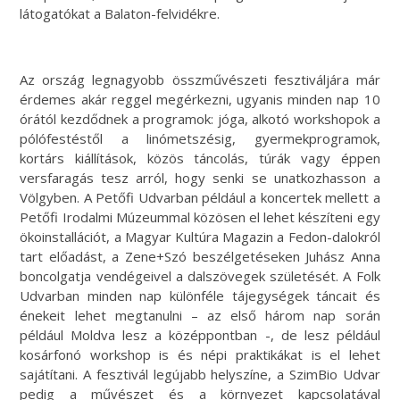
látogatókat a Balaton-felvidékre.
Az ország legnagyobb összművészeti fesztiváljára már
érdemes akár reggel megérkezni, ugyanis minden nap 10
órától kezdődnek a programok: jóga, alkotó workshopok a
pólófestéstől a linómetszésig, gyermekprogramok,
kortárs kiállítások, közös táncolás, túrák vagy éppen
versfaragás tesz arról, hogy senki se unatkozhasson a
Völgyben. A Petőfi Udvarban például a koncertek mellett a
Petőfi Irodalmi Múzeummal közösen el lehet készíteni egy
ökoinstallációt, a Magyar Kultúra Magazin a Fedon-dalokról
tart előadást, a Zene+Szó beszélgetéseken Juhász Anna
boncolgatja vendégeivel a dalszövegek születését. A Folk
Udvarban minden nap különféle tájegységek táncait és
énekeit lehet megtanulni – az első három nap során
például Moldva lesz a középpontban -, de lesz például
kosárfonó workshop is és népi praktikákat is el lehet
sajátítani. A fesztivál legújabb helyszíne, a SzimBio Udvar
pedig a művészet és a környezet kapcsolatával