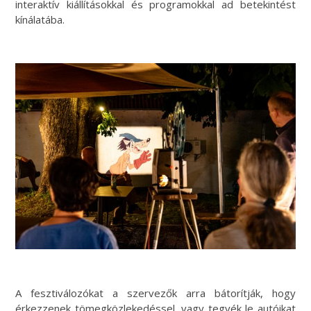
interaktív kiállításokkal és programokkal ad betekintést
kínálatába.
A fesztiválozókat a szervezők arra bátorítják, hogy
érkezzenek tömegközlekedéssel, vagy tegyék le autóikat