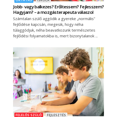
OKTATÁS
ISKOLA
Jobb- vagy balkezes? Erőltessem? Fejlesszem?
Hagyjam? – a mozgásterapeuta válaszol
Számtalan szülő aggódik a gyereke „normális”
fejlődése kapcsán, megesik, hogy néha
túlaggódjuk, néha beavatkozunk természetes
fejlődési folyamatokba is, mert bizonytalanok
FELELŐS SZÜLŐ
FEJLESZTÉS