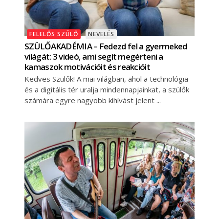
FELELŐS SZÜLŐ
NEVELÉS
SZÜLŐAKADÉMIA – Fedezd fel a gyermeked
világát: 3 videó, ami segít megérteni a
kamaszok motivációit és reakcióit
Kedves Szülők! A mai világban, ahol a technológia
és a digitális tér uralja mindennapjainkat, a szülők
számára egyre nagyobb kihívást jelent