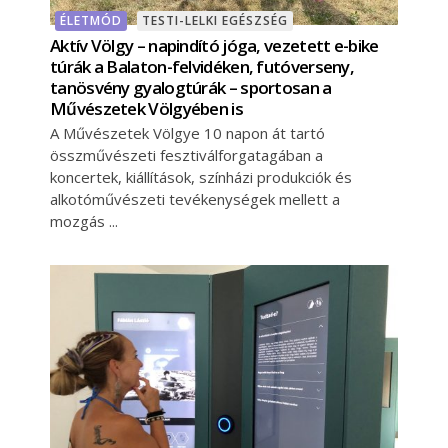
ÉLETMÓD
TESTI-LELKI EGÉSZSÉG
Aktív Völgy – napindító jóga, vezetett e-bike
túrák a Balaton-felvidéken, futóverseny,
tanösvény gyalogtúrák – sportosan a
Művészetek Völgyében is
A Művészetek Völgye 10 napon át tartó
összművészeti fesztiválforgatagában a
koncertek, kiállítások, színházi produkciók és
alkotóművészeti tevékenységek mellett a
mozgás