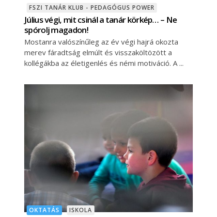
FSZI TANÁR KLUB - PEDAGÓGUS POWER
Július végi, mit csinál a tanár körkép… – Ne
spórolj magadon!
Mostanra valószínűleg az év végi hajrá okozta
merev fáradtság elmúlt és visszaköltözött a
kollégákba az életigenlés és némi motiváció. A
OKTATÁS
ISKOLA