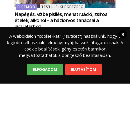
ÉLETMÓD
TESTI-LELKI EGÉSZSÉG
Napégés, vízbe pisilés, menstruáció, zsíros
ételek, alkohol – a háziorvos tanácsai a
nyaraláshoz
Vitaminok, napégés, részegen strandolás, zsíros
A weboldalon "cookie-kat" ("sütiket") használunk, hogy a
ételek, gyógyszerek, könnyed ételek – dr. Mangó
legjobb felhasználói élményt nyújthassuk látogatóinknak. A
Gabriella háziorvos tanácsai a nyaralásra.
cookie beállítások igény esetén bármikor
Gyógyszerek, amelyek semmiképpen se
megváltoztathatók a böngésző beállításaiban.
ELFOGADOM
ELUTASÍTOM