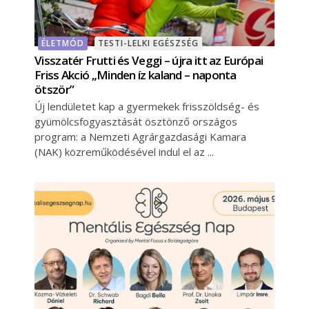
ÉLETMÓD
TESTI-LELKI EGÉSZSÉG
Visszatér Frutti és Veggi – újra itt az Európai
Friss Akció „Minden íz kaland – naponta
ötször”
Új lendületet kap a gyermekek frisszöldség- és
gyümölcsfogyasztását ösztönző országos
program: a Nemzeti Agrárgazdasági Kamara
(NAK) közreműködésével indul el az