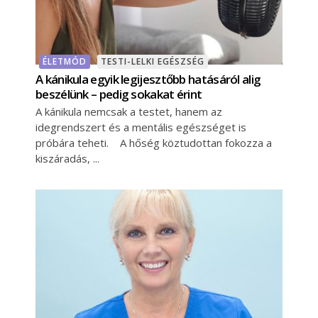
ÉLETMÓD
TESTI-LELKI EGÉSZSÉG
A kánikula egyik legijesztőbb hatásáról alig
beszélünk – pedig sokakat érint
A kánikula nemcsak a testet, hanem az
idegrendszert és a mentális egészséget is
próbára teheti. A hőség köztudottan fokozza a
kiszáradás,