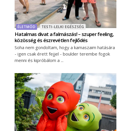
ÉLETMÓD
TESTI-LELKI EGÉSZSÉG
Hatalmas divat a falmászás! – szuper feeling,
közösség és észrevétlen fejlődés
Soha nem gondoltam, hogy a kamaszaim hatására
- igen csak érett fejjel - boulder terembe fogok
menni és kipróbálom a