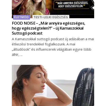
ÉLETMÓD
TESTI-LELKI EGÉSZSÉG
FOOD NOISE – „Már annyira egészséges,
hogy egészségtelen?!” – új Kamaszokkal
Suttogó podcast
A Kamaszokkal suttogó podcast új adásában a mai
étkezési trendekkel foglalkozunk. A mai
„áltudósok” és influencerek világában egyre több
álhír,