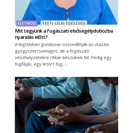
ÉLETMÓD
TESTI-LELKI EGÉSZSÉG
Mit tegyünk a fogászati elsősegélydobozba
nyaralás előtt?
A legtöbben gondosan összeállítják az utazási
gyógyszercsomagot, de a fogászati
vészhelyzetekre ritkán készülnek fel. Pedig egy
fogfájás, egy letört fog,