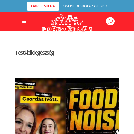
OVIBÓL SULIBA
ONLINE BEISKOLÁZÁSI EXPO
Testi-lelki egészség