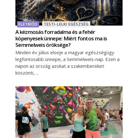
ÉLETMÓD
TESTI-LELKI EGÉSZSÉG
A kézmosás forradalma és a fehér
köpenyesek ünnepe: Miért fontos ma is
Semmelweis öröksége?
Minden év július elseje a magyar egészségügy
legfontosabb ünnepe, a Semmelweis-nap. Ezen a
napon az ország azokat a szakembereket
köszönti,