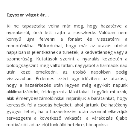
Egyszer véget ér…
Ki ne tapasztalta volna már meg, hogy hazatérve a
nyaralásról, úrrá lett rajta a rosszkedv. Valóban nem
könnyű újra felvenni a fonalat és visszatérni a
monotóniába. Előfordulhat, hogy már az utazás utolsó
napjaiban is jelentkeznek a tünetek, a kedvetlenség vagy a
szomorúság. Kutatások szerint a nyaralás kezdetén a
boldogságszint még változatlan, nagyjából a harmadik nap
után kezd emelkedni, az utolsó napokban pedig
visszazuhan. Érdemes ezért úgy időzíteni az utazást,
hogy a hazaérkezés után legyen még egy-két napunk
akklimatizálódni, feldolgozni a látottakat. Legyünk mi azok,
akik élménybeszámolóinkkal inspiráljuk a barátainkat, hogy
keressék fel a csodás helyeket, ahol jártunk. De hatékony
gyógyír lehet, ha a hazaérkezés után azonnal elkezdjük
tervezgetni a következő vakációt, a várakozás újabb
motivációt ad az előttünk álló hetekre, hónapokra.