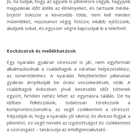
Jó, ha tudjuk, hogy az agyunk is pihenésre vágyik, hagyjunk
magunknak időt átélni az élményeket, és tartsunk média-
böjtöt! Sokszor a kevesebb több, nem kell minden
műemléket, múzeumot végig fotózni, inkább ejtőzzünk,
aludjunk sokat, és egyszer végre kapcsoljuk ki a telefont!
Kockázatok és mellékhatások
Egy nyaralás gyakran stresszel is jár, nem egyformán
alkalmazkodnak a családtagok a váratlan helyezetekhez,
az ismeretlenhez. A nyaralás felejthetetlen pillanatait
gyakran árnyékolják be óriási veszekedések, viták. A
családtagok évközben jóval kevesebb időt töltenek
együtt, hirtelen nehéz lehet az egymásra találás. De ha
időben felkészülünk, tudatosan törekszünk a
kompromisszumokra, az segít csökkenteni a stresszt.
Képzeljük el, hogy a nyaralás jól sikerül, és élvezni fogjuk a
pihenést, ez segít növelni az izgatottságot és csökkenteni
a szorongást – tanácsolja az intelligenciakutató.