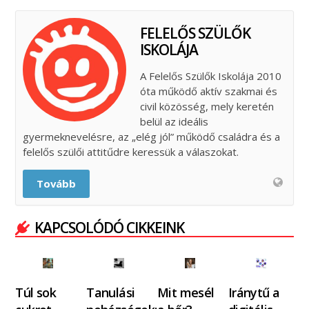
FELELŐS SZÜLŐK
ISKOLÁJA
A Felelős Szülők Iskolája 2010
óta működő aktív szakmai és
civil közösség, mely keretén
belül az ideális
gyermeknevelésre, az „elég jól” működő családra és a
felelős szülői attitűdre keressük a válaszokat.
Tovább
KAPCSOLÓDÓ CIKKEINK
Túl sok
Tanulási
Mit mesél
Iránytű a