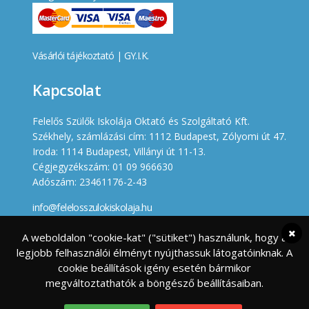
Vásárlói tájékoztató
|
GY.I.K.
Kapcsolat
Felelős Szülők Iskolája Oktató és Szolgáltató Kft.
Székhely, számlázási cím: 1112 Budapest, Zólyomi út 47.
Iroda: 1114 Budapest, Villányi út 11-13.
Cégjegyzékszám: 01 09 966630
Adószám: 23461176-2-43
info@felelosszulokiskolaja.hu
+36 20 358 66 12
A weboldalon "cookie-kat" ("sütiket") használunk, hogy a
legjobb felhasználói élményt nyújthassuk látogatóinknak. A
Készített
cookie beállítások igény esetén bármikor
megváltoztathatók a böngésző beállításaiban.