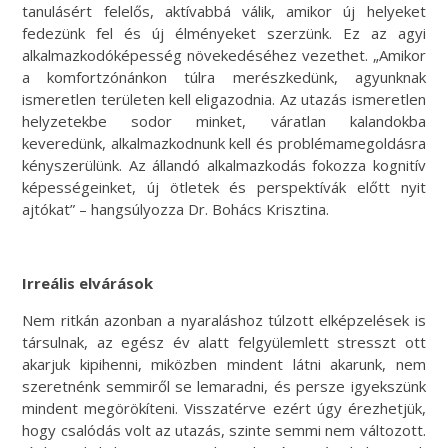
tanulásért felelős, aktívabbá válik, amikor új helyeket
fedezünk fel és új élményeket szerzünk. Ez az agyi
alkalmazkodóképesség növekedéséhez vezethet. „Amikor
a komfortzónánkon túlra merészkedünk, agyunknak
ismeretlen területen kell eligazodnia. Az utazás ismeretlen
helyzetekbe sodor minket, váratlan kalandokba
keveredünk, alkalmazkodnunk kell és problémamegoldásra
kényszerülünk. Az állandó alkalmazkodás fokozza kognitív
képességeinket, új ötletek és perspektívák előtt nyit
ajtókat” – hangsúlyozza Dr. Bohács Krisztina.
Irreális elvárások
Nem ritkán azonban a nyaraláshoz túlzott elképzelések is
társulnak, az egész év alatt felgyülemlett stresszt ott
akarjuk kipihenni, miközben mindent látni akarunk, nem
szeretnénk semmiről se lemaradni, és persze igyekszünk
mindent megörökíteni. Visszatérve ezért úgy érezhetjük,
hogy csalódás volt az utazás, szinte semmi nem változott.