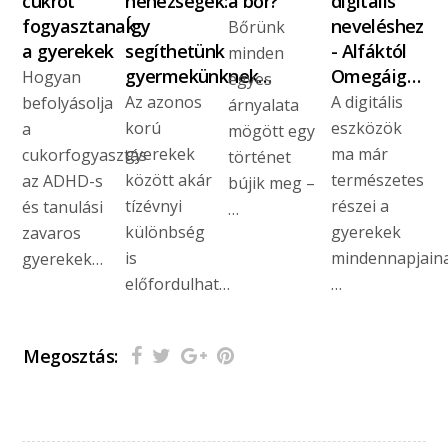
cukrot
nehézségek:
a bőr?
digitális
fogyasztanak
Így
neveléshez
Bőrünk
a gyerekek
segíthetünk
- Alfáktól
minden
gyermekünknek…
Omegáig…
Hogyan
egyes
Az azonos
A digitális
befolyásolja
árnyalata
korú
eszközök
a
mögött egy
gyerekek
ma már
cukorfogyasztás
történet
között akár
természetes
az ADHD-s
bújik meg –
tízévnyi
részei a
és tanulási
…
különbség
gyerekek
zavaros
is
mindennapjaina
gyerekek…
előfordulhat…
…
Megosztás: