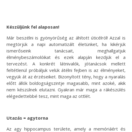
Készüljünk fel alaposan!
Már beszélni is gyönyörűség az áhított úticélról! Azzal is
megtörjük a napi automatizált életünket, ha kikérjük
ismerőseink tanácsait, meghallgatjuk
élménybeszámolóikat és ezek alapján kezdjük el a
tervezést. A konkrét látnivalók, jótanácsok mellett
feltétlenül próbáljuk velük átélni fejben is az élményeket,
vegyük át az érzéseiket. Bizonyított tény, hogy a nyaralás
előtt állók boldogságszintje magasabb, mint azoké, akik
nem készülnek elutazni. Gyakran már maga a rákészülés
elégedettebbé tesz, mint maga az ottlét.
Utazás = agytorna
Az agy hippocampus területe, amely a memóriáért és