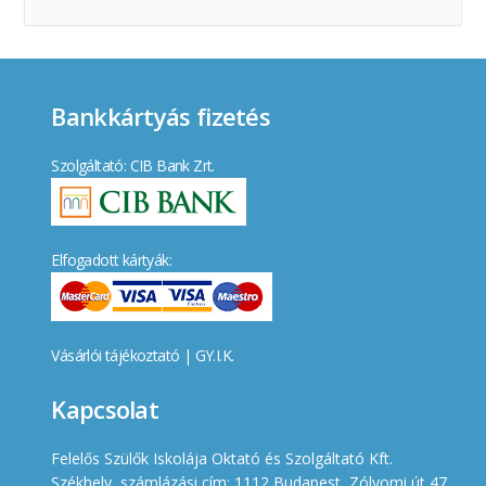
Bankkártyás fizetés
Szolgáltató: CIB Bank Zrt.
Elfogadott kártyák:
Vásárlói tájékoztató
|
GY.I.K.
Kapcsolat
Felelős Szülők Iskolája Oktató és Szolgáltató Kft.
Székhely, számlázási cím: 1112 Budapest, Zólyomi út 47.