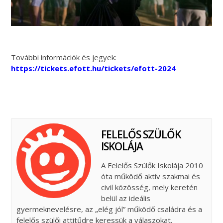
További információk és jegyek:
https://tickets.efott.hu/tickets/efott-2024
FELELŐS SZÜLŐK
ISKOLÁJA
A Felelős Szülők Iskolája 2010
óta működő aktív szakmai és
civil közösség, mely keretén
belül az ideális
gyermeknevelésre, az „elég jól” működő családra és a
felelős szülői attitűdre keressük a válaszokat.