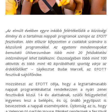
„
Az elmúlt években egyre inkább felértékelődik a közösségi
élmény és a tartalmas nappali programok szerepe az EFOTT
fesztiválon. Idén először kifejezetten a családok számára is
készülünk programokkal. Az egyetemi mindennapokat
bemutató UNIverzumban több mint 20 felsőoktatási
intézménnyel lehet találkozni. Összességében több mint 100
aktivitás és több mint 40 kipróbálható sportág várja az
érdeklődőket
” – tájékoztat Budai Marcell, az EFOTT
fesztivál sajtófőnöke.
Hozzáteszi: az EFOTT célja, hogy a legtartalmasabb
nappali programkínálattal rendelkezzen a nyári zenei
fesztiválok közül. 14 év alattiaknak, szülői felügyelettel
ingyenes lesz a belépés, és új, önálló jegytípust is
bevezetnek a nappali eseményekre. Újdonság az is, hogy
a Velencei-tó partján House Pikniket rendeznek a fesztivál