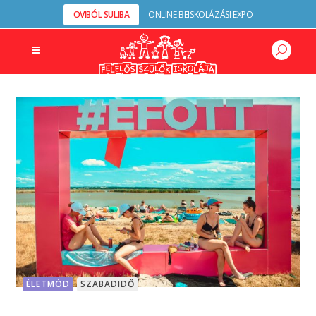
OVIBÓL SULIBA
ONLINE BEISKOLÁZÁSI EXPO
ÉLETMÓD
SZABADIDŐ