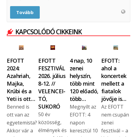
Tovább
KAPCSOLÓDÓ CIKKEINK
EFOTT
EFOTT
4 nap, 10
EFOTT:
2024:
FESZTIVÁL
zenei
ahol a
Azahriah,
2026. július
helyszín,
koncertek
Majka,
8-12. //
több mint
mellett a
Krúbi és a
VELENCEI-
120 előadó,
fiatalok
Yeti is ott…
TÓ,
több…
jövője is…
SUKORÓ
Benned is
Megnyílt az
Az EFOTT
50 év
ott van az
EFOTT: 4
nem csupán
közösség,
egyetemista?
napon
zenei
élmények és
Akkor vár a
keresztül 10
fesztivál – a