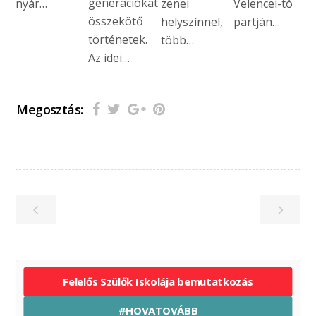
generációkat
nyár…
zenei
Velencei-tó
összekötő
helyszínnel,
partján…
történetek.
több…
Az idei…
Megosztás:
Felelős Szülők Iskolája bemutatkozás
#HOVATOVÁBB