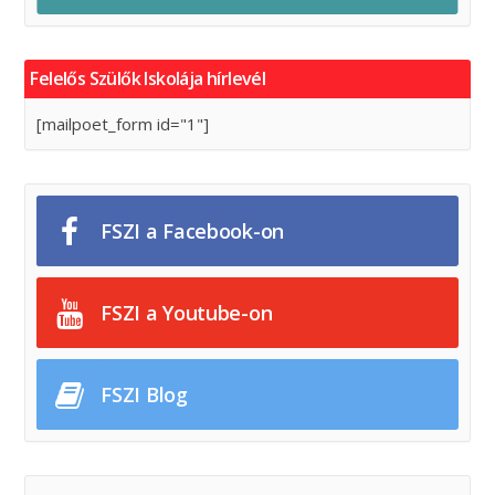
Felelős Szülők Iskolája hírlevél
[mailpoet_form id="1"]
FSZI a Facebook-on
FSZI a Youtube-on
FSZI Blog