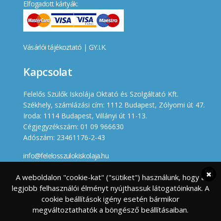
Elfogadott kártyák:
Vásárlói tájékoztató
|
GY.I.K.
Kapcsolat
Felelős Szülők Iskolája Oktató és Szolgáltató Kft.
Székhely, számlázási cím: 1112 Budapest, Zólyomi út 47.
Iroda: 1114 Budapest, Villányi út 11-13.
Cégjegyzékszám: 01 09 966630
Adószám: 23461176-2-43
info@felelosszulokiskolaja.hu
+36 20 358 66 12
A weboldalon "cookie-kat" ("sütiket") használunk, hogy a
legjobb felhasználói élményt nyújthassuk látogatóinknak. A
Készített
cookie beállítások igény esetén bármikor
megváltoztathatók a böngésző beállításaiban.