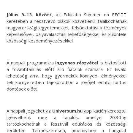
Július 9–13. között,
az Educatio Summer on EFOTT
keretében a résztvevő diákok közvetlenül találkozhatnak
magyarországi egyetemekkel, felsőoktatási intézmények
képviselőivel, pályaválasztási lehetőségekkel és különféle
közösségi kezdeményezésekkel.
A nappali programokra
ingyenes részvétel
is biztosított
a továbbtanulás előtt álló fiatalok számára. Ez kiváló
lehetőség arra, hogy gyermekük könnyed, élményekkel
teli környezetben tájékozódjon a jövőjét érintő fontos
döntések előtt.
A nappali jegyeket az
Universum.hu
applikáción keresztül
igényelhetik meg a tanulók, amellyel 20:30-ig
tartózkodhatnak a fesztivál edukációs és közösségi
területén. Természetesen, amennyiben a hangulat