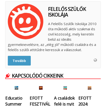
FELELŐS SZÜLŐK
ISKOLÁJA
A Felelős Szülők Iskolája 2010
óta működő aktív szakmai és
civil közösség, mely keretén
belül az ideális
gyermeknevelésre, az „elég jól” működő családra és a
felelős szülői attitűdre keressük a válaszokat.
Tovább
KAPCSOLÓDÓ CIKKEINK
Educatio
EFOTT
A családok
EFOTT
Summer
FESZTIVÁL
felé is nyit
2024: