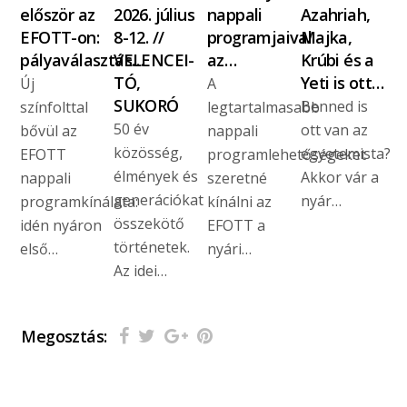
először az
2026. július
nappali
Azahriah,
EFOTT-on:
8-12. //
programjaival
Majka,
pályaválasztás…
VELENCEI-
az…
Krúbi és a
TÓ,
Yeti is ott…
Új
A
SUKORÓ
Benned is
színfolttal
legtartalmasabb
50 év
ott van az
bővül az
nappali
közösség,
egyetemista?
EFOTT
programlehetőségeket
élmények és
Akkor vár a
nappali
szeretné
generációkat
nyár…
programkínálata:
kínálni az
összekötő
idén nyáron
EFOTT a
történetek.
első…
nyári…
Az idei…
Megosztás: