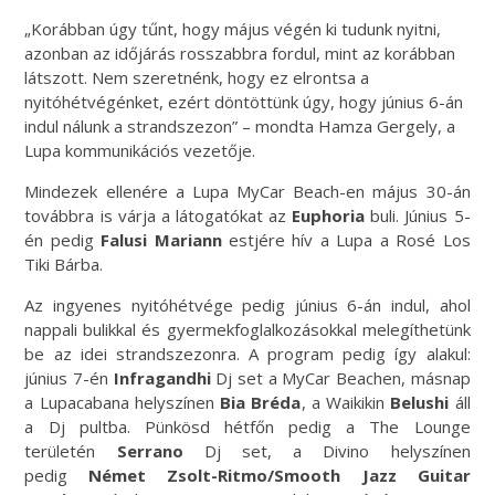
„Korábban úgy tűnt, hogy május végén ki tudunk nyitni,
azonban az időjárás rosszabbra fordul, mint az korábban
látszott. Nem szeretnénk, hogy ez elrontsa a
nyitóhétvégénket, ezért döntöttünk úgy, hogy június 6-án
indul nálunk a strandszezon” – mondta Hamza Gergely, a
Lupa kommunikációs vezetője.
Mindezek ellenére a Lupa MyCar Beach-en május 30-án
továbbra is várja a látogatókat az
Euphoria
buli. Június 5-
én pedig
Falusi Mariann
estjére hív a Lupa a Rosé Los
Tiki Bárba.
Az ingyenes nyitóhétvége pedig június 6-án indul, ahol
nappali bulikkal és gyermekfoglalkozásokkal melegíthetünk
be az idei strandszezonra. A program pedig így alakul:
június 7-én
Infragandhi
Dj set a MyCar Beachen, másnap
a Lupacabana helyszínen
Bia Bréda
, a Waikikin
Belushi
áll
a Dj pultba. Pünkösd hétfőn pedig a The Lounge
területén
Serrano
Dj set, a Divino helyszínen
pedig
Német Zsolt-Ritmo/Smooth Jazz Guitar