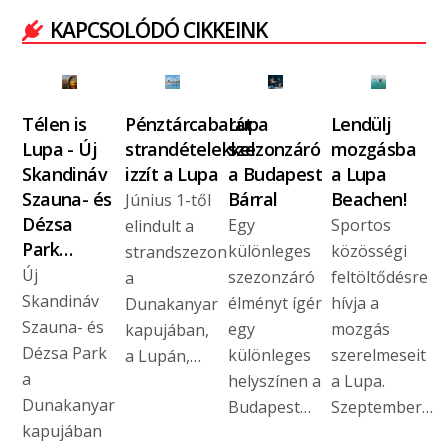
KAPCSOLÓDÓ CIKKEINK
Télen is
Pénztárcabarát
Lupa
Lendülj
Lupa - Új
strandételekkel
szezonzáró
mozgásba
Skandináv
izzít a Lupa
a Budapest
a Lupa
Szauna- és
Bárral
Beachen!
Június 1-től
Dézsa
Egy
Sportos
elindult a
Park…
különleges
közösségi
strandszezon
Új
szezonzáró
feltöltődésre
a
Skandináv
élményt ígér
hívja a
Dunakanyar
Szauna- és
egy
mozgás
kapujában,
Dézsa Park
különleges
szerelmeseit
a Lupán,…
a
helyszínen a
a Lupa.
Dunakanyar
Budapest…
Szeptember…
kapujában