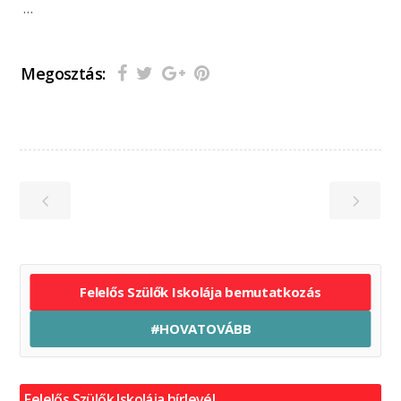
…
Megosztás:
Felelős Szülők Iskolája bemutatkozás
#HOVATOVÁBB
Felelős Szülők Iskolája hírlevél