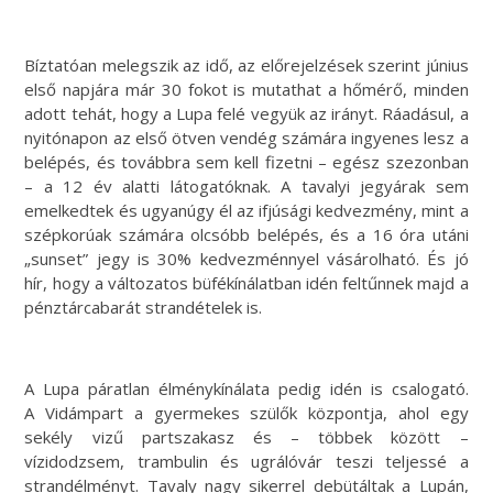
Bíztatóan melegszik az idő, az előrejelzések szerint június
első napjára már 30 fokot is mutathat a hőmérő, minden
adott tehát, hogy a Lupa felé vegyük az irányt. Ráadásul, a
nyitónapon az első ötven vendég számára ingyenes lesz a
belépés, és továbbra sem kell fizetni – egész szezonban
– a 12 év alatti látogatóknak. A tavalyi jegyárak sem
emelkedtek és ugyanúgy él az ifjúsági kedvezmény, mint a
szépkorúak számára olcsóbb belépés, és a 16 óra utáni
„sunset” jegy is 30% kedvezménnyel vásárolható. És jó
hír, hogy a változatos büfékínálatban idén feltűnnek majd a
pénztárcabarát strandételek is.
A Lupa páratlan élménykínálata pedig idén is csalogató.
A Vidámpart a gyermekes szülők központja, ahol egy
sekély vizű partszakasz és – többek között –
vízidodzsem, trambulin és ugrálóvár teszi teljessé a
strandélményt. Tavaly nagy sikerrel debütáltak a Lupán,