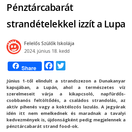
Pénztárcabarát
strandételekkel izzít a Lupa
Felelős Szülők Iskolája
2024. június 18. kedd
Facebook
Twitter
Share
Június 1-től elindult a strandszezon a Dunakanyar
kapujában, a Lupán, ahol a természetes víz
szerelmeseit várja a kikapcsoló, napfürdős-
csobbanós feltöltődés, a családos strandolás, az
aktív pihenés vagy a koktélozós lazulás. A jegyárak
idén itt nem emelkednek és maradnak a tavalyi
kedvezmények is, újdonságként pedig megjelennek a
pénztárcabarát strand food-ok.