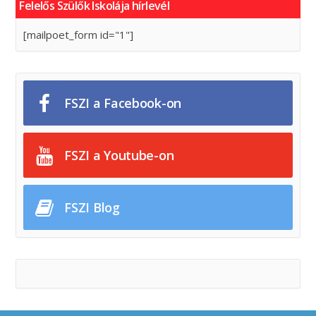
Felelős Szülők Iskolája hírlevél
[mailpoet_form id="1"]
FSZI a Facebook-on
FSZI a Youtube-on
FSZI Blog