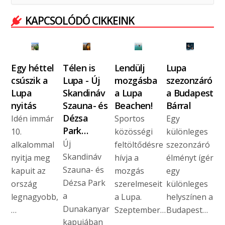
KAPCSOLÓDÓ CIKKEINK
Egy héttel
Télen is
Lendülj
Lupa
csúszik a
Lupa - Új
mozgásba
szezonzáró
Lupa
Skandináv
a Lupa
a Budapest
nyitás
Szauna- és
Beachen!
Bárral
Dézsa
Idén immár
Sportos
Egy
Park…
10.
közösségi
különleges
Új
alkalommal
feltöltődésre
szezonzáró
Skandináv
nyitja meg
hívja a
élményt ígér
Szauna- és
kapuit az
mozgás
egy
Dézsa Park
ország
szerelmeseit
különleges
a
legnagyobb,
a Lupa.
helyszínen a
Dunakanyar
…
Szeptember…
Budapest…
kapujában