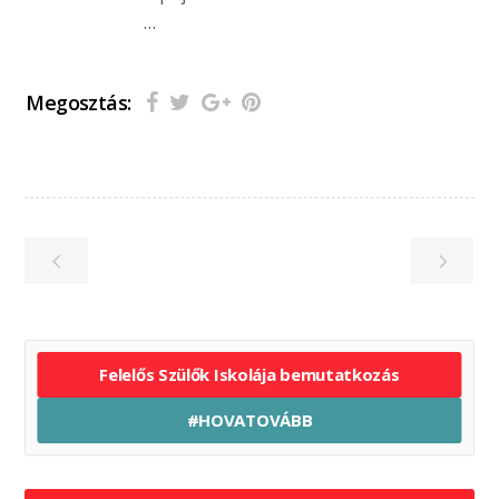
…
Megosztás:
Felelős Szülők Iskolája bemutatkozás
#HOVATOVÁBB