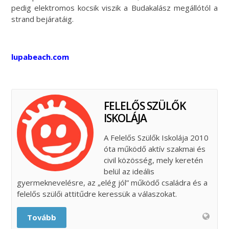
pedig elektromos kocsik viszik a Budakalász megállótól a
strand bejáratáig.
lupabeach.com
FELELŐS SZÜLŐK
ISKOLÁJA
A Felelős Szülők Iskolája 2010
óta működő aktív szakmai és
civil közösség, mely keretén
belül az ideális
gyermeknevelésre, az „elég jól” működő családra és a
felelős szülői attitűdre keressük a válaszokat.
Tovább