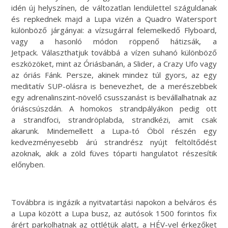
idén új helyszínen, de változatlan lendülettel száguldanak
és repkednek majd a Lupa vizén a Quadro Watersport
különböző járgányai: a vízsugárral felemelkedő Flyboard,
vagy a hasonló módon röppenő hátizsák, a
Jetpack. Választhatjuk továbbá a vízen suhanó különböző
eszközöket, mint az Óriásbanán, a Slider, a Crazy Ufo vagy
az óriás Fánk. Persze, akinek mindez túl gyors, az egy
meditatív SUP-olásra is benevezhet, de a merészebbek
egy adrenalinszint-növelő csusszanást is bevállalhatnak az
óriáscsúszdán. A homokos strandpályákon pedig ott
a strandfoci, strandröplabda, strandkézi, amit csak
akarunk. Mindemellett a Lupa-tó Öböl részén egy
kedvezményesebb árú strandrész nyújt feltöltődést
azoknak, akik a zöld füves tóparti hangulatot részesítik
előnyben.
Továbbra is ingázik a nyitvatartási napokon a belváros és
a Lupa között a Lupa busz, az autósok 1500 forintos fix
árért parkolhatnak az ottlétük alatt, a HÉV-vel érkezőket