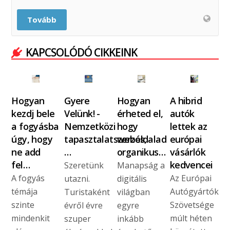
Tovább
KAPCSOLÓDÓ CIKKEINK
Hogyan
Gyere
Hogyan
A hibrid
kezdj bele
Velünk! -
érheted el,
autók
a fogyásba
Nemzetközi
hogy
lettek az
úgy, hogy
tapasztalatszerzés,
weboldalad
európai
ne add
…
organikus…
vásárlók
fel…
kedvencei
Szeretünk
Manapság a
A fogyás
Az Európai
utazni.
digitális
témája
Autógyártók
Turistaként
világban
szinte
Szövetsége
évről évre
egyre
mindenkit
múlt héten
szuper
inkább