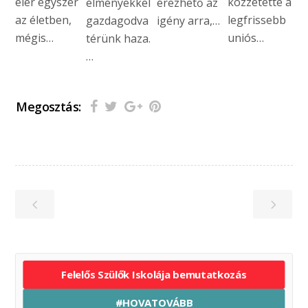
elér egyszer
közzétette a
élményekkel
érezhető az
az életben,
legfrissebb
gazdagodva
igény arra,…
mégis…
uniós…
térünk haza.
…
Megosztás:
Felelős Szülők Iskolája bemutatkozás
#HOVATOVÁBB