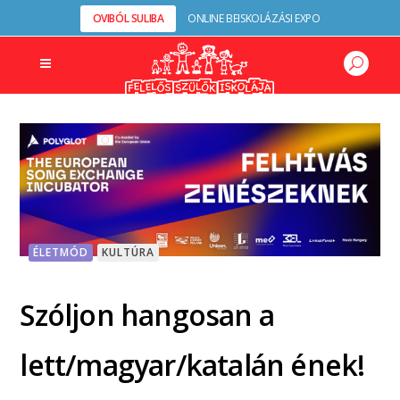
OVIBÓL SULIBA
ONLINE BEISKOLÁZÁSI EXPO
ÉLETMÓD
KULTÚRA
Szóljon hangosan a
lett/magyar/katalán ének!