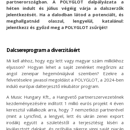
partnerországban. A POLYGLOT dalpályázata a
héten indult és július végéig várja a dalszerzők
jelentkezését. Ha a dalodban látod a potenciált, és
meghallgatnád olaszul, lengyelül, katalánul:
jelentkezz és győzd meg a POLYGLOT zsűrijét!
Dalcsereprogram a diverzitásért
Mi kell ahhoz, hogy egy lett vagy magyar szám milliókhoz
eljusson? Hogyan lehet a saját zenénket megőrizni az
angol zeneipar hegemóniájával szemben? Ezekre a
felvetésekre javasol megoldást a POLYGLOT, a 2024-ben
induló európai dalterjesztő inkubátor program.
A Music Hungary Kft., a Hangvető partnerszervezetének
kezdeményezésére indított 1 millió eurós projekt 4 éven
keresztül vállalkozik arra, hogy 7 nemzetközi partnerével
(mint a Lyricfind, a lengyel, lett és ukrán zenei export
irodák) együtt a születéstől a terjesztésig kíséri a
kiválasztott dalokat, és próbálja sikerre vinni saját piacán