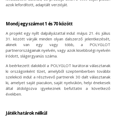
azok lefordított, adaptált verzióját.
Mondj egy számot 1 és 70 között
A projekt egy nyílt dalpályázattal indul: május 21. és július
31. között várják minden olyan dalszerző jelentkezését,
akinek van egy vagy több, a POLYGLOT
partnerországainak nyelvén, vagy azok kisebbségi nyelvén
íródott, slágergyanús száma.
A beérkezett dalokból a POLYGLOT kurátorai választanak
ki országonként tízet, amelyből szeptemberben további
szelekció indul: a résztvevő partnerek 30 dalt választanak
ki, amelyet saját piacukon, saját nyelvükön, helyi énekesek
által átdolgozva igyekeznek befuttatni a következő
években.
Játék határok nélkül