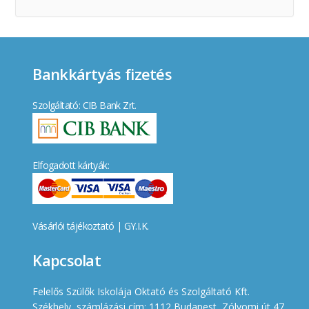
Bankkártyás fizetés
Szolgáltató: CIB Bank Zrt.
Elfogadott kártyák:
Vásárlói tájékoztató
|
GY.I.K.
Kapcsolat
Felelős Szülők Iskolája Oktató és Szolgáltató Kft.
Székhely, számlázási cím: 1112 Budapest, Zólyomi út 47.