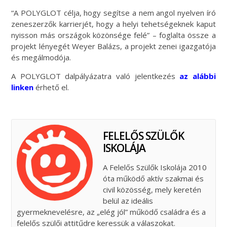
“A POLYGLOT célja, hogy segítse a nem angol nyelven író
zeneszerzők karrierjét, hogy a helyi tehetségeknek kaput
nyisson más országok közönsége felé” – foglalta össze a
projekt lényegét Weyer Balázs, a projekt zenei igazgatója
és megálmodója.
A POLYGLOT dalpályázatra való jelentkezés
az alábbi
linken
érhető el.
FELELŐS SZÜLŐK
ISKOLÁJA
A Felelős Szülők Iskolája 2010
óta működő aktív szakmai és
civil közösség, mely keretén
belül az ideális
gyermeknevelésre, az „elég jól” működő családra és a
felelős szülői attitűdre keressük a válaszokat.