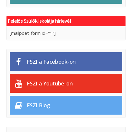
Felelős Szülők Iskolája hírlevél
[mailpoet_form id="1"]
FSZI a Facebook-on
FSZI a Youtube-on
FSZI Blog