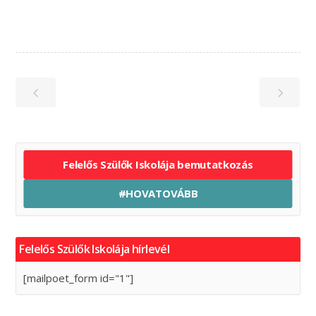
Felelős Szülők Iskolája bemutatkozás
#HOVATOVÁBB
Felelős Szülők Iskolája hírlevél
[mailpoet_form id="1"]