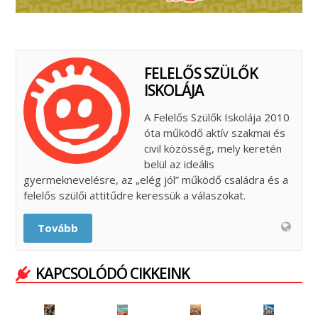
FELELŐS SZÜLŐK
ISKOLÁJA
A Felelős Szülők Iskolája 2010
óta működő aktív szakmai és
civil közösség, mely keretén
belül az ideális
gyermeknevelésre, az „elég jól” működő családra és a
felelős szülői attitűdre keressük a válaszokat.
Tovább
KAPCSOLÓDÓ CIKKEINK