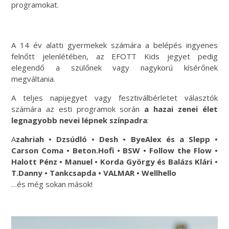
programokat.
A 14 év alatti gyermekek számára a belépés ingyenes
felnőtt jelenlétében, az EFOTT Kids jegyet pedig
elegendő a szülőnek vagy nagykorú kísérőnek
megváltania.
A teljes napijegyet vagy fesztiválbérletet választók
számára az esti programok során
a hazai zenei élet
legnagyobb nevei lépnek színpadra
:
A
zahriah • Dzsúdló • Desh • ByeAlex és a Slepp •
Carson Coma • Beton.Hofi • BSW • Follow the Flow •
Halott Pénz • Manuel • Korda György és Balázs Klári •
T.Danny • Tankcsapda • VALMAR • Wellhello
…és még sokan mások!