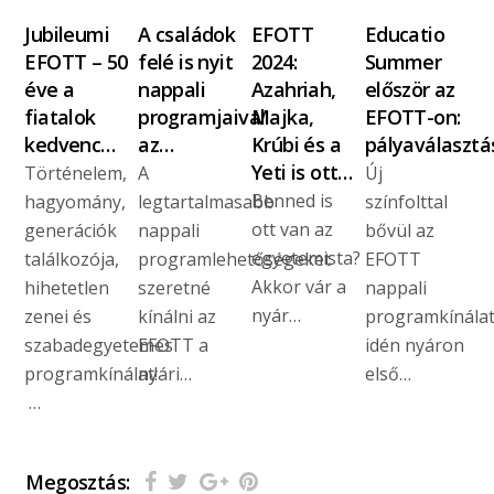
Jubileumi
A családok
EFOTT
Educatio
EFOTT – 50
felé is nyit
2024:
Summer
éve a
nappali
Azahriah,
először az
fiatalok
programjaival
Majka,
EFOTT-on:
kedvenc…
az…
Krúbi és a
pályaválaszt
Yeti is ott…
Történelem,
A
Új
Benned is
hagyomány,
legtartalmasabb
színfolttal
ott van az
generációk
nappali
bővül az
egyetemista?
találkozója,
programlehetőségeket
EFOTT
Akkor vár a
hihetetlen
szeretné
nappali
nyár…
zenei és
kínálni az
programkínálat
szabadegyetemes
EFOTT a
idén nyáron
programkínálat!
nyári…
első…
…
Megosztás: