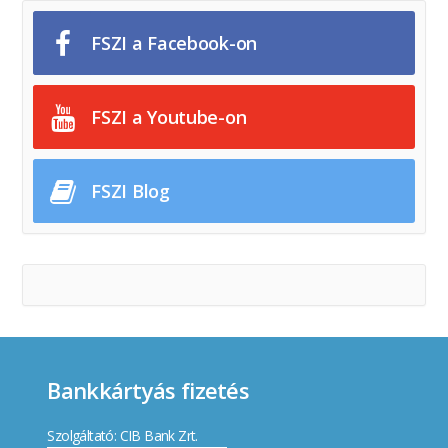
FSZI a Facebook-on
FSZI a Youtube-on
FSZI Blog
Bankkártyás fizetés
Szolgáltató: CIB Bank Zrt.