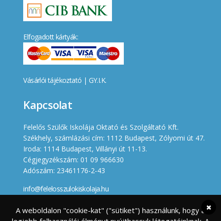
Elfogadott kártyák:
Vásárlói tájékoztató
|
GY.I.K.
Kapcsolat
Felelős Szülők Iskolája Oktató és Szolgáltató Kft.
Székhely, számlázási cím: 1112 Budapest, Zólyomi út 47.
Iroda: 1114 Budapest, Villányi út 11-13.
Cégjegyzékszám: 01 09 966630
Adószám: 23461176-2-43
info@felelosszulokiskolaja.hu
+36 20 358 66 12
A weboldalon "cookie-kat" ("sütiket") használunk, hogy a