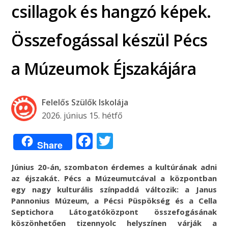
csillagok és hangzó képek.
Összefogással készül Pécs
a Múzeumok Éjszakájára
Felelős Szülők Iskolája
2026. június 15. hétfő
Facebook
Twitter
Share
Június 20-án, szombaton érdemes a kultúrának adni
az éjszakát. Pécs a Múzeumutcával a központban
egy nagy kulturális színpaddá változik: a Janus
Pannonius Múzeum, a Pécsi Püspökség és a Cella
Septichora Látogatóközpont összefogásának
köszönhetően tizennyolc helyszínen várják a