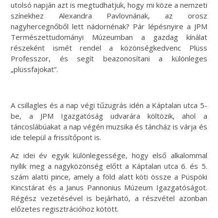
utolsó napján azt is megtudhatjuk, hogy mi köze a nemzeti
színekhez Alexandra Pavlovnának, az orosz
nagyhercegnőből lett nádornénak? Pár lépésnyire a JPM
Természettudományi Múzeumban a gazdag kínálat
részeként ismét rendel a közönségkedvenc Plüss
Professzor, és segít beazonosítani a különleges
„plüssfajokat”.
A csillagles és a nap végi tűzugrás idén a Káptalan utca 5-
be, a JPM Igazgatóság udvarára költözik, ahol a
táncoslábúakat a nap végén muzsika és táncház is várja és
ide települ a frissítőpont is.
Az idei év egyik különlegessége, hogy első alkalommal
nyílik meg a nagyközönség előtt a Káptalan utca 6. és 5.
szám alatti pince, amely a föld alatt köti össze a Püspöki
Kincstárat és a Janus Pannonius Múzeum Igazgatóságot.
Régész vezetésével is bejárható, a részvétel azonban
előzetes regisztrációhoz kötött.