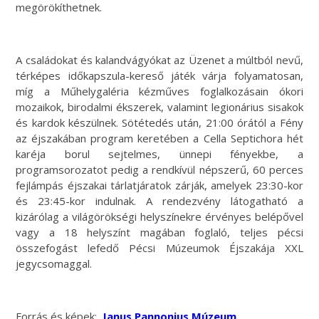
megörökíthetnek.
A családokat és kalandvágyókat az Üzenet a múltból nevű,
térképes időkapszula-kereső játék várja folyamatosan,
míg a Műhelygaléria kézműves foglalkozásain ókori
mozaikok, birodalmi ékszerek, valamint legionárius sisakok
és kardok készülnek. Sötétedés után, 21:00 órától a Fény
az éjszakában program keretében a Cella Septichora hét
karéja borul sejtelmes, ünnepi fényekbe, a
programsorozatot pedig a rendkívül népszerű, 60 perces
fejlámpás éjszakai tárlatjáratok zárják, amelyek 23:30-kor
és 23:45-kor indulnak. A rendezvény látogatható a
kizárólag a világörökségi helyszínekre érvényes belépővel
vagy a 18 helyszínt magában foglaló, teljes pécsi
összefogást lefedő Pécsi Múzeumok Éjszakája XXL
jegycsomaggal.
Forrás és képek:
Janus Pannonius Múzeum