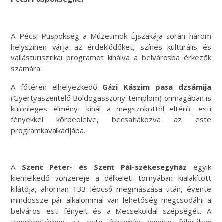
A Pécsi Püspökség a Múzeumok Éjszakája során három
helyszínen várja az érdeklődőket, színes kulturális és
vallásturisztikai programot kínálva a belvárosba érkezők
számára.
A főtéren elhelyezkedő
Gázi Kászim pasa dzsámija
(Gyertyaszentelő Boldogasszony-templom) önmagában is
különleges élményt kínál a megszokottól eltérő, esti
fényekkel körbeölelve, becsatlakozva az este
programkavalkádjába.
A
Szent Péter- és Szent Pál-székesegyház
egyik
kiemelkedő vonzereje a délkeleti tornyában kialakított
kilátója, ahonnan 133 lépcső megmászása után, évente
mindössze pár alkalommal van lehetőség megcsodálni a
belváros esti fényeit és a Mecsekoldal szépségét. A
templomtérben az este folyamán minden félórában