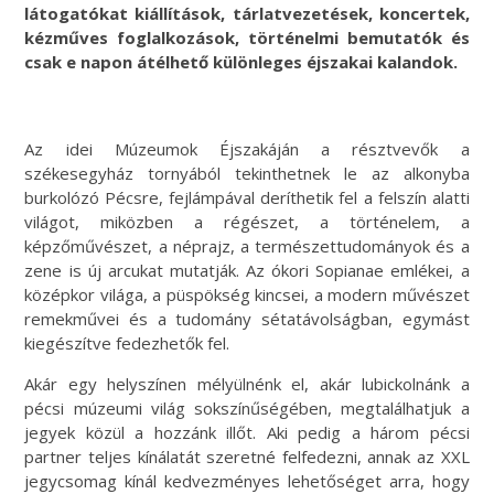
látogatókat kiállítások, tárlatvezetések, koncertek,
kézműves foglalkozások, történelmi bemutatók és
csak e napon átélhető különleges éjszakai kalandok.
Az idei Múzeumok Éjszakáján a résztvevők a
székesegyház tornyából tekinthetnek le az alkonyba
burkolózó Pécsre, fejlámpával deríthetik fel a felszín alatti
világot, miközben a régészet, a történelem, a
képzőművészet, a néprajz, a természettudományok és a
zene is új arcukat mutatják. Az ókori Sopianae emlékei, a
középkor világa, a püspökség kincsei, a modern művészet
remekművei és a tudomány sétatávolságban, egymást
kiegészítve fedezhetők fel.
Akár egy helyszínen mélyülnénk el, akár lubickolnánk a
pécsi múzeumi világ sokszínűségében, megtalálhatjuk a
jegyek közül a hozzánk illőt. Aki pedig a három pécsi
partner teljes kínálatát szeretné felfedezni, annak az XXL
jegycsomag kínál kedvezményes lehetőséget arra, hogy