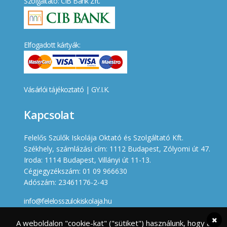
Szolgáltató: CIB Bank Zrt.
Elfogadott kártyák:
Vásárlói tájékoztató
|
GY.I.K.
Kapcsolat
Felelős Szülők Iskolája Oktató és Szolgáltató Kft.
Székhely, számlázási cím: 1112 Budapest, Zólyomi út 47.
Iroda: 1114 Budapest, Villányi út 11-13.
Cégjegyzékszám: 01 09 966630
Adószám: 23461176-2-43
info@felelosszulokiskolaja.hu
+36 20 358 66 12
A weboldalon "cookie-kat" ("sütiket") használunk, hogy a