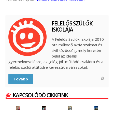
FELELŐS SZÜLŐK
ISKOLÁJA
A Felelős Szülők Iskolája 2010
óta működő aktív szakmai és
civil közösség, mely keretén
belül az ideális
gyermeknevelésre, az „elég jól” működő családra és a
felelős szülői attitűdre keressük a válaszokat.
Tovább
KAPCSOLÓDÓ CIKKEINK