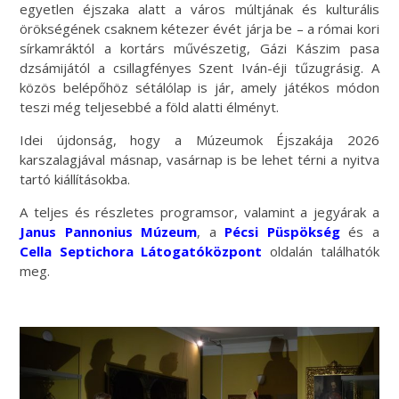
egyetlen éjszaka alatt a város múltjának és kulturális
örökségének csaknem kétezer évét járja be – a római kori
sírkamráktól a kortárs művészetig, Gázi Kászim pasa
dzsámijától a csillagfényes Szent Iván-éji tűzugrásig. A
közös belépőhöz sétálólap is jár, amely játékos módon
teszi még teljesebbé a föld alatti élményt.
Idei újdonság, hogy a Múzeumok Éjszakája 2026
karszalagjával másnap, vasárnap is be lehet térni a nyitva
tartó kiállításokba.
A teljes és részletes programsor, valamint a jegyárak a
Janus Pannonius Múzeum
, a
Pécsi Püspökség
és a
Cella Septichora Látogatóközpont
oldalán találhatók
meg.