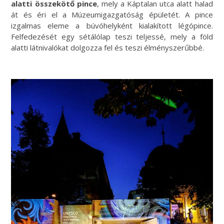
alatti összekötő pince
, mely a Káptalan utca alatt halad
át és éri el a Múzeumigazgatóság épületét. A pince
izgalmas eleme a búvóhelyként kialakított légópince.
Felfedezését egy sétálólap teszi teljessé, mely a föld
alatti látnivalókat dolgozza fel és teszi élményszerűbbé.