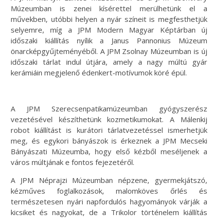
Múzeumban is zenei kísérettel merülhetünk el a
művekben, utóbbi helyen a nyár színeit is megfesthetjük
selyemre, míg a JPM Modern Magyar Képtárban új
időszaki kiállítás nyílik a Janus Pannonius Múzeum
önarcképgyűjteményéből. A JPM Zsolnay Múzeumban is új
időszaki tárlat indul útjára, amely a nagy múltú gyár
kerámiáin megjelenő édenkert-motívumok köré épül.
A JPM Szerecsenpatikamúzeumban gyógyszerész
vezetésével készíthetünk kozmetikumokat. A Málenkij
robot kiállítást is kurátori tárlatvezetéssel ismerhetjük
meg, és egykori bányászok is érkeznek a JPM Mecseki
Bányászati Múzeumba, hogy első kézből meséljenek a
város múltjának e fontos fejezetéről.
A JPM Néprajzi Múzeumban népzene, gyermekjátszó,
kézműves foglalkozások, malomköves őrlés és
természetesen nyári napfordulós hagyományok várják a
kicsiket és nagyokat, de a Trikolor történelem kiállítás