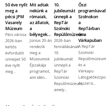
50 éve nyílt
Mit adtak
10.
Őszi
meg a
nekünk a
jubileumát
programkaval
pécsi JPM
rómaiak,
ünnepli a
Szolnokon
Vasarely
az állatok,
RepTár
a
Múzeum
a
Szolnoki
RepTárban
bélyegek…
Repülőmúzeum
és a
Pécs városa
Várkapuban
Június 20-án
2026-ban
2026-ban
A RepTár
rendezik
fennállásának
kettős
Szolnoki
meg a
10.
évfordulót
Repülőmúzeu
Múzeumok
jubileumát
ünnepel: 50
és a
Éjszakája
ünnepli a
éve nyílt
Várkapu
programot,
RepTár
meg…
Látogatóközpo
ami idén…
Szolnoki
ősszel is…
Repülőmúzeum,
amely…