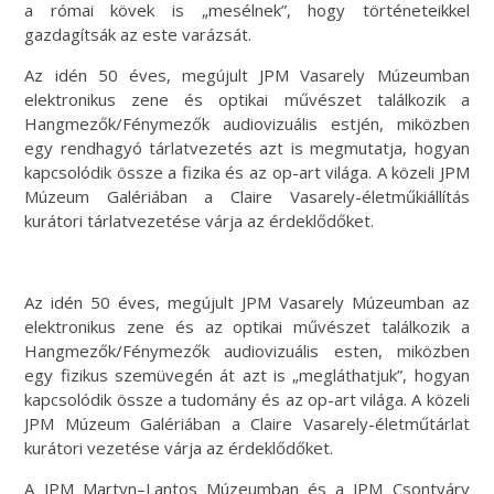
a római kövek is „mesélnek”, hogy történeteikkel
gazdagítsák az este varázsát.
Az idén 50 éves, megújult JPM Vasarely Múzeumban
elektronikus zene és optikai művészet találkozik a
Hangmezők/Fénymezők audiovizuális estjén, miközben
egy rendhagyó tárlatvezetés azt is megmutatja, hogyan
kapcsolódik össze a fizika és az op-art világa. A közeli JPM
Múzeum Galériában a Claire Vasarely-életműkiállítás
kurátori tárlatvezetése várja az érdeklődőket.
Az idén 50 éves, megújult JPM Vasarely Múzeumban az
elektronikus zene és az optikai művészet találkozik a
Hangmezők/Fénymezők audiovizuális esten, miközben
egy fizikus szemüvegén át azt is „megláthatjuk”, hogyan
kapcsolódik össze a tudomány és az op-art világa. A közeli
JPM Múzeum Galériában a Claire Vasarely-életműtárlat
kurátori vezetése várja az érdeklődőket.
A JPM Martyn–Lantos Múzeumban és a JPM Csontváry