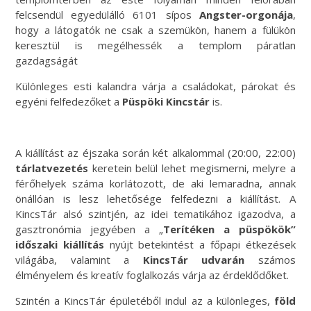
felcsendül egyedülálló 6101 sípos
Angster-orgonája
,
hogy a látogatók ne csak a szemükön, hanem a fülükön
keresztül is megélhessék a templom páratlan
gazdagságát
Különleges esti kalandra várja a családokat, párokat és
egyéni felfedezőket a
Püspöki Kincstár
is.
A kiállítást az éjszaka során két alkalommal (20:00, 22:00)
tárlatvezetés
keretein belül lehet megismerni, melyre a
férőhelyek száma korlátozott, de aki lemaradna, annak
önállóan is lesz lehetősége felfedezni a kiállítást. A
KincsTár alsó szintjén, az idei tematikához igazodva, a
gasztronómia jegyében a „
Terítéken a püspökök”
időszaki kiállítás
nyújt betekintést a főpapi étkezések
világába, valamint a
KincsTár udvarán
számos
élményelem és kreatív foglalkozás várja az érdeklődőket.
Szintén a KincsTár épületéből indul az a különleges,
föld