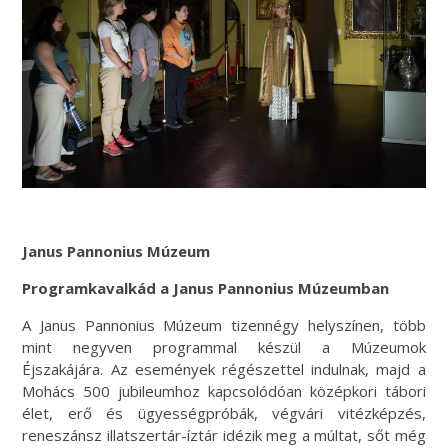
Janus Pannonius Múzeum
Programkavalkád a Janus Pannonius Múzeumban
A Janus Pannonius Múzeum tizennégy helyszínen, több
mint negyven programmal készül a Múzeumok
Éjszakájára. Az események régészettel indulnak, majd a
Mohács 500 jubileumhoz kapcsolódóan középkori tábori
élet, erő és ügyességpróbák, végvári vitézképzés,
reneszánsz illatszertár-íztár idézik meg a múltat, sőt még