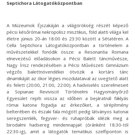
Septichora Látogatóközpontban
A Múzeumok Éjszakáján a világörökség részét képező
pécsi későrómai nekropolisz misztikus, föld alatti világa kel
életre június 20-án 18:00 és 23:30 között a Sétatéren. A
Cella Septichora Látogatóközpontban a történelem a
művészetekkel fonódik össze: a Resonantia Romana
elnevezésű előadásokon a Pécsi Balett táncművésze,
Nagy Írisz rendezésében a Pécsi Művészeti Gimnázium
végzős balettnövendékei ötvözik a kortárs tánc
dinamikáját az ókor légies mozdulataival az üvegtető alatt
és felett (20:00, 21:00, 22:00). A hadviselés szerelmeseit
a Sopianae Reviviscit Történelmi Hagyományőrző
Egyesület repíti vissza az időben: a bejáratnál fáklyás
római katona fogadja az érkezőket, a sírépítmény
belterében és északi fala mögött pedig látványos katonai
seregszemlék, fegyver- és ruhapróbák idézik meg a
birodalmi hadsereg mindennapjait (óránként 18:30-tól
22:30-ig), amit a látogatók tematikus szelfiponton is