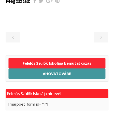
Megosztás:
Felelős Szülők Iskolája bemutatkozás
#HOVATOVÁBB
Felelős Szülők Iskolája hírlevél
[mailpoet_form id="1"]