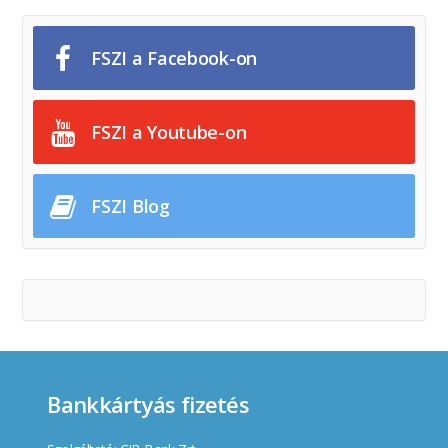
FSZI a Facebook-on
FSZI a Youtube-on
FSZI Blog
Bankkártyás fizetés