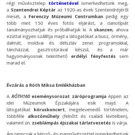
régi művésztelep
történetével
ismerkedhetünk meg,
a
Szentendrei Képtár
az 1920-as évek Szentendréjéről
mesél, a
Ferenczy Múzeumi Centrumban
pedig egy
több mint 150 éves fotós eljárást, a cianotípiát
tanulmányozhatjuk és próbálhatjuk ki. A
skanzen
, ahova
ezúttal ingyen szállítja majd a látogatókat a busz, örmény,
dalmát, moldvai és délszláv zenei programokkal,
táncházzal, gasztrotúrával készül, és a már
hagyományosnak tekinthető
erdélyi fényfestés
sem
marad el.
Évzárás a Róth Miksa Emlékházban
A
RÓTH160
eseménysorozat záróprogramja
éppen az
idei Múzeumok Éjszakájára esik majd. A
látogatókat
kóruskoncert
, megelevenedő történelem,
többféle
alkotóműhely
(felnőtt és családi kivitelben),
valamint ún.
zseblámpás éjszakai tárlatvezetés
is várja.
Ám nemcsak a képző- és iparművészettel ismerkedhetünk