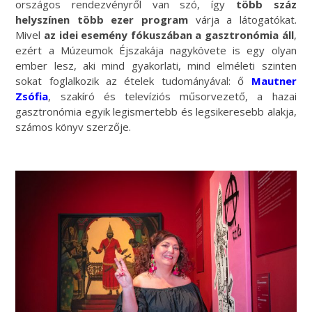
országos rendezvényről van szó, így
több száz
helyszínen több ezer program
várja a látogatókat.
Mivel
az idei esemény fókuszában a gasztronómia áll
,
ezért a Múzeumok Éjszakája nagykövete is egy olyan
ember lesz, aki mind gyakorlati, mind elméleti szinten
sokat foglalkozik az ételek tudományával: ő
Mautner
Zsófia
, szakíró és televíziós műsorvezető, a hazai
gasztronómia egyik legismertebb és legsikeresebb alakja,
számos könyv szerzője.