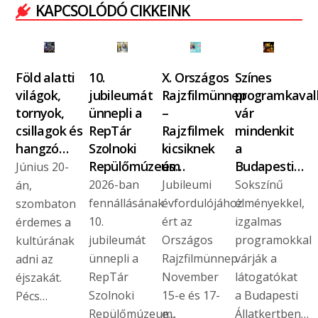
KAPCSOLÓDÓ CIKKEINK
Föld alatti
10.
X. Országos
Színes
világok,
jubileumát
Rajzfilmünnep
programkaval
tornyok,
ünnepli a
–
vár
csillagok és
RepTár
Rajzfilmek
mindenkit
hangzó…
Szolnoki
kicsiknek
a
Repülőmúzeum
és…
Budapesti…
Június 20-
2026-ban
Jubileumi
Sokszínű
án,
fennállásának
évfordulójához
élményekkel,
szombaton
10.
ért az
izgalmas
érdemes a
jubileumát
Országos
programokkal
kultúrának
ünnepli a
Rajzfilmünnep
várják a
adni az
RepTár
November
látogatókat
éjszakát.
Szolnoki
15-e és 17-
a Budapesti
Pécs…
Repülőmúzeum,
e…
Állatkertben…