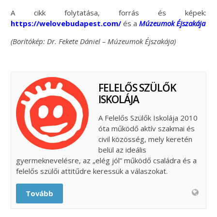
A cikk folytatása, forrás és képek:
https://welovebudapest.com/
és a
Múzeumok Éjszakája
(Borítókép: Dr. Fekete Dániel – Múzeumok Éjszakája)
FELELŐS SZÜLŐK
ISKOLÁJA
A Felelős Szülők Iskolája 2010
óta működő aktív szakmai és
civil közösség, mely keretén
belül az ideális
gyermeknevelésre, az „elég jól” működő családra és a
felelős szülői attitűdre keressük a válaszokat.
Tovább