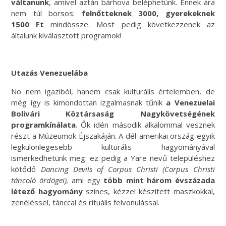
váltanunk
, amivel aztán bárhova beléphetünk. Ennek ára
nem túl borsos:
felnőtteknek 3000, gyerekeknek
1500 Ft
mindössze. Most pedig következzenek az
általunk kiválasztott programok!
Utazás Venezuelába
No nem igaziból, hanem csak kulturális értelemben, de
még így is kimondottan izgalmasnak tűnik
a Venezuelai
Bolivári Köztársaság Nagykövetségének
programkínálata
. Ők idén második alkalommal vesznek
részt a Múzeumok Éjszakáján. A dél-amerikai ország egyik
legkülönlegesebb kulturális hagyományával
ismerkedhetünk meg: ez pedig a Yare nevű településhez
kötődő
Dancing Devils of Corpus Christi
(Corpus Christi
táncoló ördögei),
ami egy
több mint három évszázada
létező hagyomány
színes, kézzel készített maszkokkal,
zenéléssel, tánccal és rituális felvonulással.