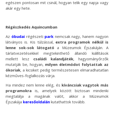
egészen pontosan mit csinál, hogyan telik egy napja vagy
akár egy hete.
Régészkedés Aquincumban
Az
óbudai
régészeti
park
nemcsak nagy, hanem nagyon
látványos is. Kis túlzással,
extra programok nélkül is
lenne sok-sok látogató
a Múzeumok Éjszakáján. A
tárlatvezetésekkel megtekinthető állandó kiállítások
mellett lesz
családi kalandjáték
, hagyományőrzők
mutatják be, hogyan,
milyen életmódot folytattak az
ókoriak
, a kicsiket pedig természetesen elmaradhatatlan
kézműves-foglalkozás várja.
Ha mindez nem lenne elég, és
kíváncsiak vagytok más
programokra
is, amelyek között biztosan mindenki
megtalálja a magának valót, akkor a Múzeumok
Éjszakája
keresőoldalán
kutathattok tovább.