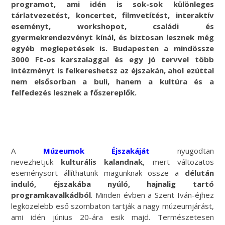
programot, ami idén is sok-sok különleges
tárlatvezetést, koncertet, filmvetítést, interaktív
eseményt, workshopot, családi és
gyermekrendezvényt kínál, és biztosan lesznek még
egyéb meglepetések is. Budapesten a mindössze
3000 Ft-os karszalaggal és egy jó tervvel több
intézményt is felkereshetsz az éjszakán, ahol ezúttal
nem elsősorban a buli, hanem a kultúra és a
felfedezés lesznek a főszereplők.
A
Múzeumok Éjszakáját
nyugodtan
nevezhetjük
kulturális kalandnak
, mert változatos
eseménysort állíthatunk magunknak össze a
délután
induló, éjszakába nyúló, hajnalig tartó
programkavalkádból
. Minden évben a Szent Iván-éjhez
legközelebb eső szombaton tartják a nagy múzeumjárást,
ami idén június 20-ára esik majd. Természetesen