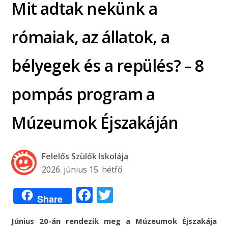
Mit adtak nekünk a
rómaiak, az állatok, a
bélyegek és a repülés? – 8
pompás program a
Múzeumok Éjszakáján
Felelős Szülők Iskolája
2026. június 15. hétfő
Facebook
Twitter
Share
Június 20-án rendezik meg a Múzeumok Éjszakája