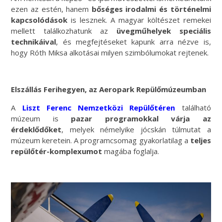
ezen az estén, hanem
bőséges irodalmi és történelmi
kapcsolódások
is lesznek. A magyar költészet remekei
mellett találkozhatunk az
üvegműhelyek speciális
technikáival
, és megfejtéseket kapunk arra nézve is,
hogy Róth Miksa alkotásai milyen szimbólumokat rejtenek.
Elszállás Ferihegyen, az Aeropark Repülőmúzeumban
A
Liszt Ferenc Nemzetközi Repülőtéren
található
múzeum is
pazar programokkal várja az
érdeklődőket
, melyek némelyike jócskán túlmutat a
múzeum keretein. A programcsomag gyakorlatilag a
teljes
repülőtér-komplexumot
magába foglalja.