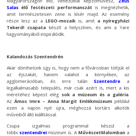
Magyarországon élő, venezuelai képzőművész,
Zeus
Salas
élő festészeti performanszát
is megnézhetik,
amit természetesen zene is kísér majd. Az esemény
része lesz az a
LEGO-mozaik
is, amit
a nyíregyházi
Tekerd! csapata
készít a helyszínen, és ami a Yare
hagyományából inspirálódik.
Kalandozás Szentendrén
Akár dönthetünk úgy is, hogy nem a fővárosban töltjük el
az éjszakát, hanem valahol a környéken, az
agglomerációban, és erre talán
Szentendre
a
legalkalmasabb település, már csak azért is, mert a kis
méretéhez képest elég
sok a múzeum és a galéria
.
Az
Ámos Imre – Anna Margit Emlékmúzeum
például
ezen a napon nyit újra, méghozzá kortárs alkotók
műveiből álló kiállítással.
Csupa izgalmas programmal készül a
többi
szentendrei
múzeum is. A
MűvészetMalomban
a