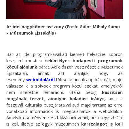
Az idei nagykövet asszony (Fotó: Gálos Mihály Samu
– Múzeumok Éjszakája)
Bár az idei programkavalkád kiemelt helyszíne Sopron
lesz, mi most a
tekintélyes budapesti programok
közül ajánlunk
párat. Aki először vesz részt a Múzeumok
Éjszakáján, annak azt ajánljuk, hogy az
esemény
weboldaláról
töltse le annak applikációját, majd
válassza ki a sok-sok program közül azokat, amelyekről
nem szeretne lemaradni, utána pedig
készítsen
magának tervet, amolyan haladási irányt
, amit a
fesztivál kulturális buszjárataival tud majd tartani; az erre
vonatkozó információk is megtalálhatók a weboldalon.
Amelyik eseményen részt kívánunk venni, arra regisztrálni
is kell, illetve az egyik múzeumban
karszalagot is kell