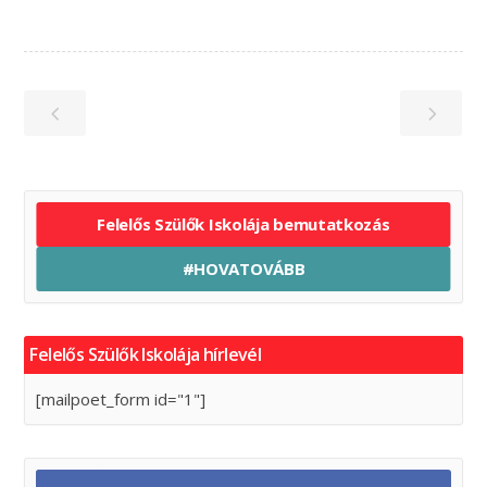
Felelős Szülők Iskolája bemutatkozás
#HOVATOVÁBB
Felelős Szülők Iskolája hírlevél
[mailpoet_form id="1"]