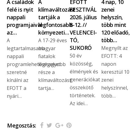
A családok
A
EFOTT
4 nap, 10
felé is nyit
klímaváltozást
FESZTIVÁL
zenei
nappali
tartják a
2026. július
helyszín,
programjaival
legfontosabb
8-12. //
több mint
az…
környezeti…
VELENCEI-
120 előadó,
TÓ,
több…
A
A 17-29 éves
SUKORÓ
Megnyílt az
legtartalmasabb
magyar
50 év
EFOTT: 4
nappali
fiatalok
közösség,
napon
programlehetőségeket
legnagyobb
élmények és
keresztül 10
szeretné
része a
generációkat
zenei
kínálni az
klímaváltozást
összekötő
helyszínnel,
EFOTT a
tartja…
történetek.
több…
nyári…
Az idei…
Megosztás: