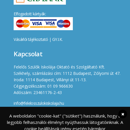
Elfogadott kártyák:
Vásárlói tájékoztató
|
GY.I.K.
Kapcsolat
Felelős Szülők Iskolája Oktató és Szolgáltató Kft.
Székhely, számlázási cím: 1112 Budapest, Zólyomi út 47.
Iroda: 1114 Budapest, Villányi út 11-13.
Cégjegyzékszám: 01 09 966630
Adószám: 23461176-2-43
info@felelosszulokiskolaja.hu
+36 20 358 66 12
A weboldalon "cookie-kat" ("sütiket") használunk, hogy a
legjobb felhasználói élményt nyújthassuk látogatóinknak. A
Készített
cookie beállítások igény esetén bármikor