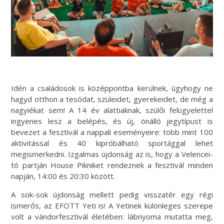
Idén a családosok is középpontba kerülnek, úgyhogy ne
hagyd otthon a tesódat, szüleidet, gyerekeidet, de még a
nagyiékat sem! A 14 év alattiaknak, szülői felügyelettel
ingyenes lesz a belépés, és új, önálló jegytípust is
bevezet a fesztivál a nappali eseményeire:
több mint 100
aktivitással és 40 kipróbálható sportággal lehet
megismerkedni.
Izgalmas
újdonság az is, hogy a Velencei-
tó partján House Pikniket rendeznek a fesztivál minden
napján, 14:00 és 20:30 között.
A sok-sok újdonság mellett pedig visszatér egy régi
ismerős, az EFOTT Yeti is! A Yetinek különleges szerepe
volt a vándorfesztivál életében: lábnyoma mutatta meg,