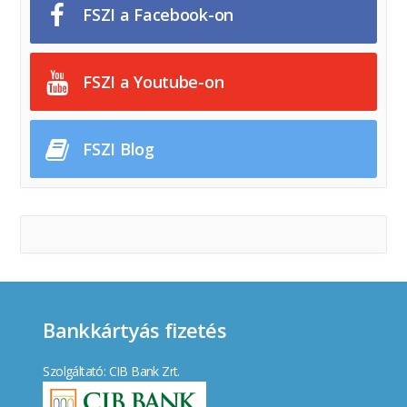
FSZI a Facebook-on
FSZI a Youtube-on
FSZI Blog
Bankkártyás fizetés
Szolgáltató: CIB Bank Zrt.