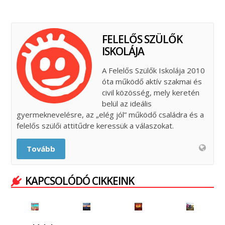
FELELŐS SZÜLŐK
ISKOLÁJA
A Felelős Szülők Iskolája 2010
óta működő aktív szakmai és
civil közösség, mely keretén
belül az ideális
gyermeknevelésre, az „elég jól” működő családra és a
felelős szülői attitűdre keressük a válaszokat.
Tovább
KAPCSOLÓDÓ CIKKEINK