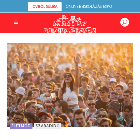
OVIBÓL SULIBA
ONLINE BEISKOLÁZÁSI EXPO
ÉLETMÓD
SZABADIDŐ