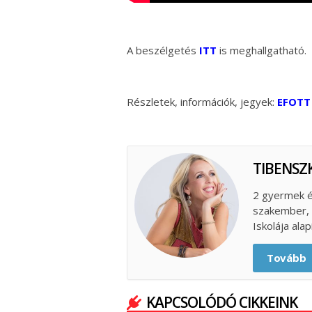
A beszélgetés
ITT
is meghallgatható.
Részletek, információk, jegyek:
EFOTT 
TIBENSZK
2 gyermek é
szakember, s
Iskolája ala
Tovább
KAPCSOLÓDÓ CIKKEINK