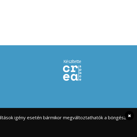
Készítette
eállítások igény esetén bármikor megváltoztathatók a böngésző