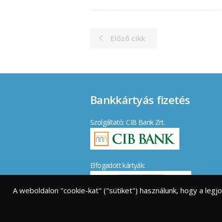
Előző cikk
Bankkártyás fizetés
Szolgáltató: CIB Bank Zrt.
Elfogadott kártyák:
A weboldalon "cookie-kat" ("sütiket") használunk, hogy a leg
Vásárlói tájékoztató
|
GY.I.K.