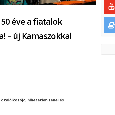
50 éve a fiatalok
a! – új Kamaszokkal
ok
ter
találkozója, hihetetlen zenei és