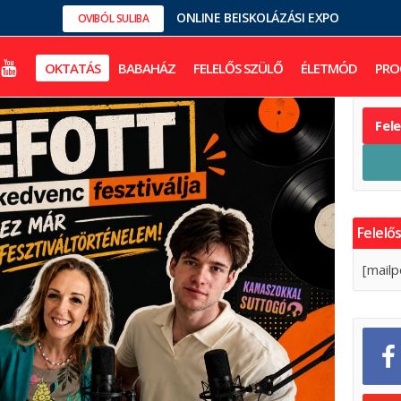
ONLINE BEISKOLÁZÁSI EXPO
OVIBÓL SULIBA
OKTATÁS
BABAHÁZ
FELELŐS SZÜLŐ
ÉLETMÓD
PRO
Fel
Felelős
[mailp