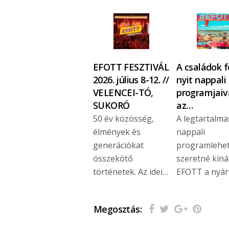
EFOTT FESZTIVÁL
A családok fe
2026. július 8-12. //
nyit nappali
VELENCEI-TÓ,
programjaiv
SUKORÓ
az…
50 év közösség,
A legtartalm
élmények és
nappali
generációkat
programlehe
összekötő
szeretné kíná
történetek. Az idei…
EFOTT a nyár
Megosztás: