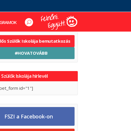
GRAMOK
elős Szülők Iskolája bemutatkozás
#HOVATOVÁBB
 Szülők Iskolája hírlevél
oet_form id="1"]
FSZI a Facebook-on