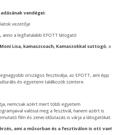
 adásának vendégei:
solatok vezetője
a
, anno a legfiatalabb EFOTT látogató
 Moni Lisa, kamaszcoach, Kamaszokkal suttogó
, a
 legnagyobb országos fesztiválja, az EFOTT, ami épp
kulturális és egyetemi találkozók szintere.
bítja, nemcsak azért mert több egyetem
ogramjaival valósul meg a fesztivál, hanem azért is
emutató film és zenei időutazás is várja a látogatókat.
rzés, ami a műsorban és a fesztiválon is ott van!