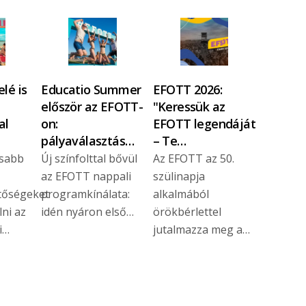
lé is
Educatio Summer
EFOTT 2026:
először az EFOTT-
"Keressük az
al
on:
EFOTT legendáját
pályaválasztás…
– Te…
asabb
Új színfolttal bővül
Az EFOTT az 50.
az EFOTT nappali
szülinapja
tőségeket
programkínálata:
alkalmából
lni az
idén nyáron első…
örökbérlettel
i…
jutalmazza meg a…