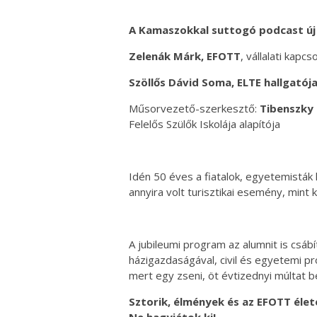
A Kamaszokkal suttogó podcast új
Zelenák Márk, EFOTT
, vállalati kapc
Szöllős Dávid Soma, ELTE hallgatój
Műsorvezető-szerkesztő:
Tibenszky
Felelős Szülők Iskolája alapítója
Idén 50 éves a fiatalok, egyetemisták
annyira volt turisztikai esemény, mint 
A jubileumi program az alumnit is csá
házigazdaságával, civil és egyetemi pr
mert egy zseni, öt évtizednyi múltat b
Sztorik, élmények és az EFOTT életé
Ne hagyjátok ki!