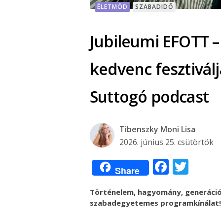
ÉLETMÓD
SZABADIDŐ
Jubileumi EFOTT – 
kedvenc fesztiválj
Suttogó podcast
Tibenszky Moni Lisa
2026. június 25. csütörtök
Facebo
Twit
Share
Történelem, hagyomány, generációk 
szabadegyetemes programkínálat!