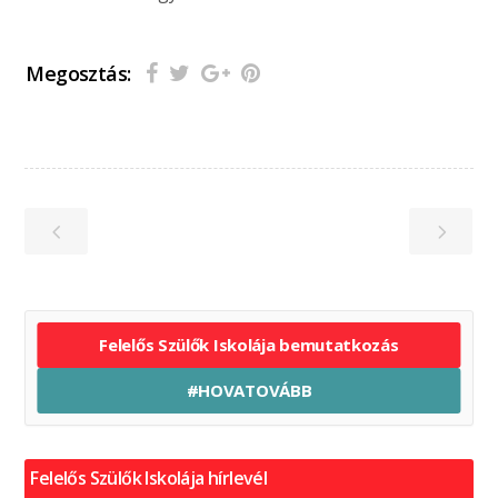
Megosztás:
Felelős Szülők Iskolája bemutatkozás
#HOVATOVÁBB
Felelős Szülők Iskolája hírlevél