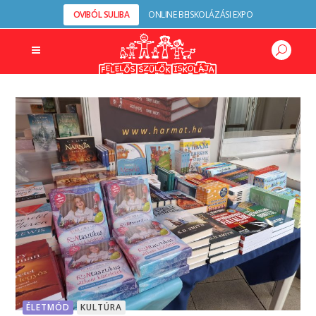
OVIBÓL SULIBA
ONLINE BEISKOLÁZÁSI EXPO
ÉLETMÓD
KULTÚRA