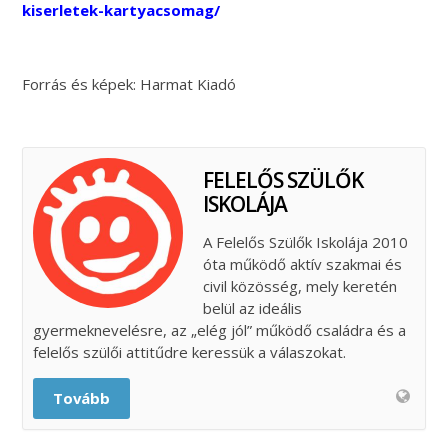
kiserletek-kartyacsomag/
Forrás és képek: Harmat Kiadó
FELELŐS SZÜLŐK
ISKOLÁJA
A Felelős Szülők Iskolája 2010
óta működő aktív szakmai és
civil közösség, mely keretén
belül az ideális
gyermeknevelésre, az „elég jól” működő családra és a
felelős szülői attitűdre keressük a válaszokat.
Tovább