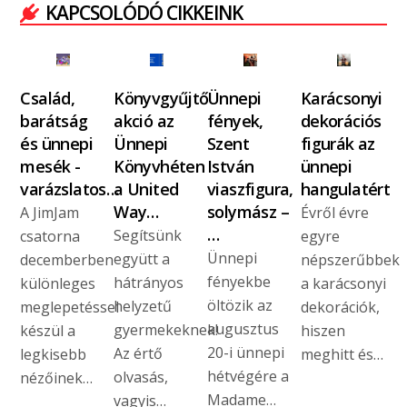
KAPCSOLÓDÓ CIKKEINK
Család,
Könyvgyűjtő
Ünnepi
Karácsonyi
barátság
akció az
fények,
dekorációs
és ünnepi
Ünnepi
Szent
figurák az
mesék -
Könyvhéten
István
ünnepi
varázslatos…
a United
viaszfigura,
hangulatért
Way…
solymász –
A JimJam
Évről évre
…
Segítsünk
csatorna
egyre
Ünnepi
együtt a
decemberben
népszerűbbek
fényekbe
hátrányos
különleges
a karácsonyi
öltözik az
helyzetű
meglepetéssel
dekorációk,
augusztus
gyermekeknek!
készül a
hiszen
20-i ünnepi
Az értő
legkisebb
meghitt és…
hétvégére a
olvasás,
nézőinek…
Madame…
vagyis…