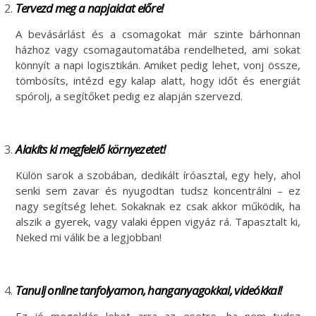
Tervezd meg a napjaidat előre!
A bevásárlást és a csomagokat már szinte bárhonnan
házhoz vagy csomagautomatába rendelheted, ami sokat
könnyít a napi logisztikán. Amiket pedig lehet, vonj össze,
tömbösíts, intézd egy kalap alatt, hogy időt és energiát
spórolj, a segítőket pedig ez alapján szervezd.
Alakíts ki megfelelő környezetet!
Külön sarok a szobában, dedikált íróasztal, egy hely, ahol
senki sem zavar és nyugodtan tudsz koncentrálni – ez
nagy segítség lehet. Sokaknak ez csak akkor működik, ha
alszik a gyerek, vagy valaki éppen vigyáz rá. Tapasztalt ki,
Neked mi válik be a legjobban!
Tanulj online tanfolyamon, hanganyagokkal, videókkal!
Ez jó megoldás lehet arra az esetre, ha nem tudsz