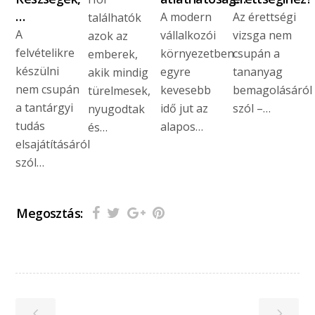
…
A modern
Az érettségi
találhatók
A
vállalkozói
vizsga nem
azok az
felvételikre
környezetben
csupán a
emberek,
készülni
egyre
tananyag
akik mindig
nem csupán
kevesebb
bemagolásáról
türelmesek,
a tantárgyi
idő jut az
szól –…
nyugodtak
tudás
alapos…
és…
elsajátításáról
szól…
Megosztás: