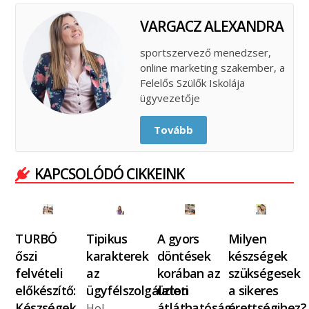
VARGACZ ALEXANDRA
sportszervező menedzser,
online marketing szakember, a
Felelős Szülők Iskolája
ügyvezetője
Tovább
KAPCSOLÓDÓ CIKKEINK
TURBÓ
Tipikus
A gyors
Milyen
őszi
karakterek
döntések
készségek
felvételi
az
korában az
szükségesek
előkészítő:
ügyfélszolgálaton
üzleti
a sikeres
Készségek,
átláthatóság…
érettségihez?
Hol