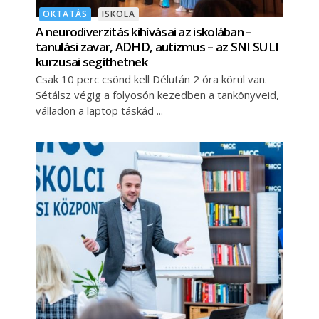
OKTATÁS
ISKOLA
A neurodiverzitás kihívásai az iskolában –
tanulási zavar, ADHD, autizmus – az SNI SULI
kurzusai segíthetnek
Csak 10 perc csönd kell Délután 2 óra körül van.
Sétálsz végig a folyosón kezedben a tankönyveid,
válladon a laptop táskád