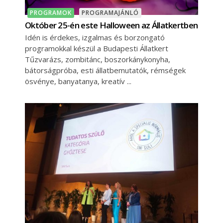
PROGRAMOK
PROGRAMAJÁNLÓ
Október 25-én este Halloween az Állatkertben
Idén is érdekes, izgalmas és borzongató
programokkal készül a Budapesti Állatkert
Tűzvarázs, zombitánc, boszorkánykonyha,
bátorságpróba, esti állatbemutatók, rémségek
ösvénye, banyatanya, kreatív