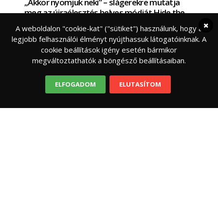
„Akkor nyomjuk neki” – slágerekre mutatja
meg az újraélesztés helyes módját Hide the
Pain Harold
A weboldalon "cookie-kat" ("sütiket") használunk, hogy a
Nemes cél érdekében állt össze a
legjobb felhasználói élményt nyújthassuk látogatóinknak. A
Mentőalapítvánnyal a magyar mémlegenda Közös
cookie beállítások igény esetén bármikor
edukációs kampányt indított az Országos
megváltoztathatók a böngésző beállításaiban.
Mentőszolgálat Alapítvány és Arató András,
ELFOGADOM
ELUTASÍTOM
FELELŐS SZÜLŐ
KÉPZÉS