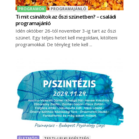
PROGRAMOK
PROGRAMAJÁNLÓ
Ti mit csináltok az őszi szünetben? – családi
programajánló
Idén október 26-tól november 3-ig tart az őszi
szünet. Egy teljes hetet kell megoldani, kitölteni
programokkal. De tényleg tele kell
ÉLETMÓD
TESTI-LELKI EGÉSZSÉG