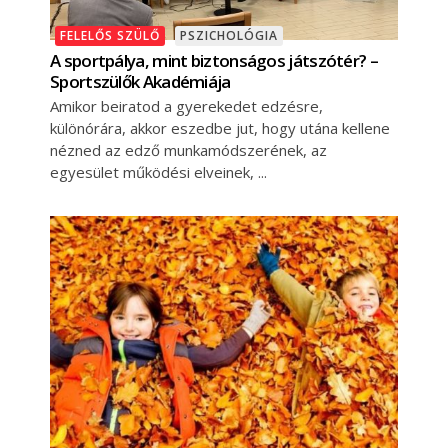
FELELŐS SZÜLŐ
PSZICHOLÓGIA
A sportpálya, mint biztonságos játszótér? –
Sportszülők Akadémiája
Amikor beiratod a gyerekedet edzésre,
különórára, akkor eszedbe jut, hogy utána kellene
nézned az edző munkamódszerének, az
egyesület működési elveinek,