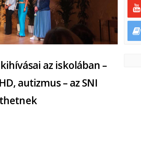
kihívásai az iskolában –
HD, autizmus – az SNI
íthetnek