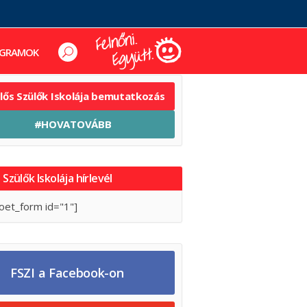
GRAMOK
elős Szülők Iskolája bemutatkozás
#HOVATOVÁBB
 Szülők Iskolája hírlevél
oet_form id="1"]
FSZI a Facebook-on