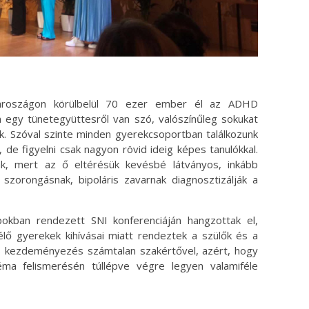
yaroszágon körülbelül 70 ezer ember él az ADHD
n egy tünetegyüttesről van szó, valószínűleg sokukat
k. Szóval szinte minden gyerekcsoportban találkozunk
 de figyelni csak nagyon rövid ideig képes tanulókkal.
tak, mert az ő eltérésük kevésbé látványos, inkább
szorongásnak, bipoláris zavarnak diagnosztizálják a
okban rendezett SNI konferenciáján hangzottak el,
lő gyerekek kihívásai miatt rendeztek a szülők és a
 kezdeményezés számtalan szakértővel, azért, hogy
ma felismerésén túllépve végre legyen valamiféle