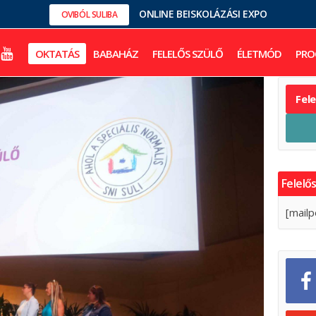
ONLINE BEISKOLÁZÁSI EXPO
OVIBÓL SULIBA
OKTATÁS
BABAHÁZ
FELELŐS SZÜLŐ
ÉLETMÓD
PRO
Fel
Felelős
[mailp