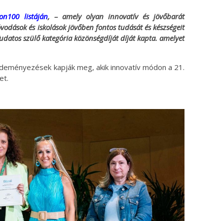
on100 listáján
, – amely olyan innovatív és jövőbarát
odások és iskolások jövőben fontos tudását és készségeit
a Tudatos szülő kategória közönségdíját díját kapta. amelyet
deményezések kapják meg, akik innovatív módon a 21.
et.