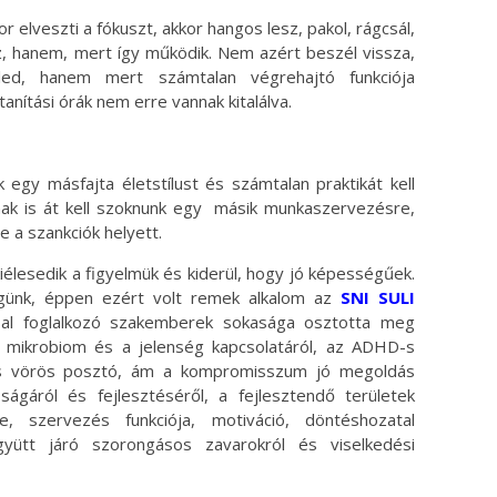
r elveszti a fókuszt, akkor hangos lesz, pakol, rágcsál,
, hanem, mert így működik. Nem azért beszél vissza,
led, hanem mert számtalan végrehajtó funkciója
tanítási órák nem erre vannak kitalálva.
uk egy másfajta életstílust és számtalan praktikát kell
nak is át kell szoknunk egy másik munkaszervezésre,
e a szankciók helyett.
kiélesedik a figyelmük és kiderül, hogy jó képességűek.
günk, éppen ezért volt remek alkalom az
SNI SULI
ssal foglalkozó szakemberek sokasága osztotta meg
 a mikrobiom és a jelenség kapcsolatáról, az ADHD-s
és vörös posztó, ám a kompromisszum jó megoldás
ságáról és fejlesztéséről, a fejlesztendő területek
e, szervezés funkciója, motiváció, döntéshozatal
gyütt járó szorongásos zavarokról és viselkedési