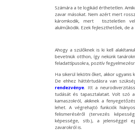
Számára a te logikád érthetetlen. Amiko
zavar másokat. Nem azért mert rossz
káromkodik, mert tiszteletlen ve
alulműködik. Ezek fejleszthetőek, de a 
Ahogy a szülőknek is ki kell alakítani
bevetniük otthon, így nekünk tanárok
feladattípusokra, pozitív fegyelmezésr
Ha sikerül lekötni őket, akkor ugyanis 
De ehhez háttértudásra van szüksé
rendezvénye
. Itt a neurodiverzitá
tudását és tapasztalatait. Volt szó
kamaszokról, akiknek a fenyegetőz
lehet. A végrehajtó funkciók hiányos
felismeréséről (tervezés képesség
képessége, stb.), a jelenséggel e
zavarokról is.