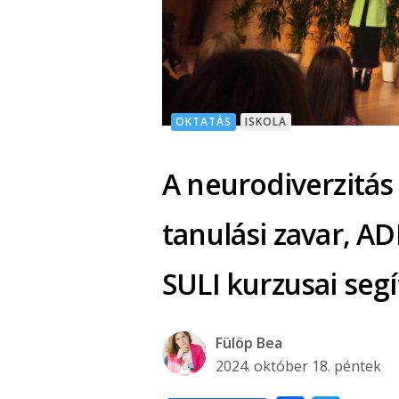
OKTATÁS
ISKOLA
A neurodiverzitás 
tanulási zavar, AD
SULI kurzusai seg
Fülöp Bea
2024. október 18. péntek