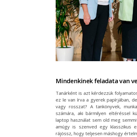
Mindenkinek feladata van ve
Tanárként is azt kérdezzük folyamato
ez le van írva a gyerek papírjában, d
vagy rosszat? A tankönyvek, munka
számára, aki bármilyen eltéréssel 
laptop használat sem old meg semmit.
amúgy is szenved egy klasszikus e
rájössz, hogy teljesen máshogy értelm