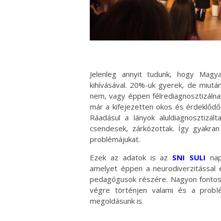
Jelenleg annyit tudunk, hogy Mag
kihívásával. 20%-uk gyerek, de miutá
nem, vagy éppen félrediagnosztizálna
már a kifejezetten okos és érdeklődő,
Ráadásul a lányok aluldiagnosztizál
csendesek, zárkózottak. Így gyakran 
problémájukat.
Ezek az adatok is az
SNI SULI
nap
amelyet éppen a neurodiverzitással é
pedagógusok részére. Nagyon fontos
végre történjen valami és a problé
megoldásunk is.