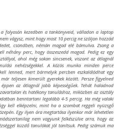
ok
ter
g a folyosón kezedben a tankönyveid, válladon a laptop
nem vágysz, mint hogy most 10 percig ne szóljon hozzád
édedet, csöndben, némán magad elé bámulva. Zsong a
 kell néhány perc, hogy összeszedd magad. Pedig ez egy
tállyal, ahol még sokan sincsenek, viszont az átlagnál
tanulási nehézségekkel. A közös munka minden perce
 kell lenned, mert bármelyik percben eszkalálódhat egy
 már teljesen kimerült gyerekek között.
Persze figyelned
gy éppen az átlagnál jobb képességűek. Tehát haladnod
a zavartalan és hatékony tanuláshoz, miközben az osztály
adatban benntartani legalább 4-5 percig. Ha még valaki
úgy kell elképzelni, mint ha a szombat reggeli nyüzsgő
közepén. Egy ilyen óra megtartása ilyenkor már lehetetlen
 módszertanilag nem vagyunk felkészülve arra, hogy az
zséggel küzdő tanulókat jól tanítsuk. Pedig számuk ma