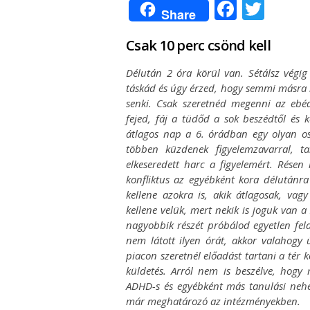
Facebo
Twit
Share
Csak 10 perc csönd kell
Délután 2 óra körül van. Sétálsz végi
táskád és úgy érzed, hogy semmi másra 
senki. Csak szeretnéd megenni az eb
fejed, fáj a tüdőd a sok beszédtől és
átlagos nap a 6. órádban egy olyan osz
többen küzdenek figyelemzavarral, 
elkeseredett harc a figyelemért. Résen
konfliktus az egyébként kora délutánra
kellene azokra is, akik átlagosak, va
kellene velük, mert nekik is joguk van 
nagyobbik részét próbálod egyetlen fel
nem látott ilyen órát, akkor valahogy 
piacon szeretnél előadást tartani a tér 
küldetés. Arról nem is beszélve, hogy
ADHD-s és egyébként más tanulási nehé
már meghatározó az intézményekben.