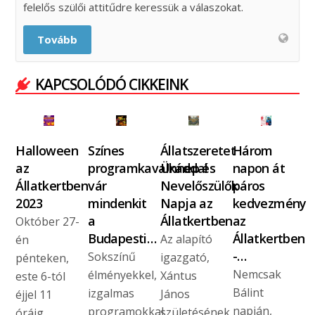
felelős szülői attitűdre keressük a válaszokat.
Tovább
KAPCSOLÓDÓ CIKKEINK
Halloween
Színes
Állatszeretet
Három
az
programkavalkáddal
Ünnep és
napon át
Állatkertben
vár
Nevelőszülők
páros
2023
mindenkit
Napja az
kedvezmény
a
Állatkertben
az
Október 27-
Budapesti…
Állatkertben
Az alapító
én
-…
Sokszínű
igazgató,
pénteken,
Nemcsak
élményekkel,
Xántus
este 6-tól
Bálint
izgalmas
János
éjjel 11
napján,
programokkal
születésének
óráig