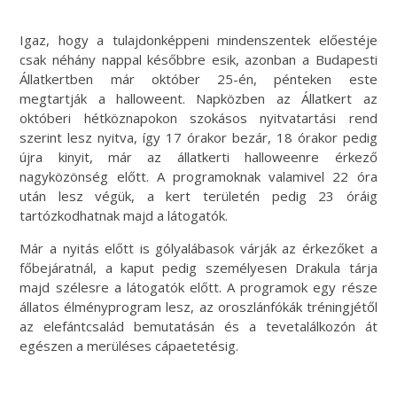
Igaz, hogy a tulajdonképpeni mindenszentek előestéje
csak néhány nappal későbbre esik, azonban a Budapesti
Állatkertben már október 25-én, pénteken este
megtartják a halloweent. Napközben az Állatkert az
októberi hétköznapokon szokásos nyitvatartási rend
szerint lesz nyitva, így 17 órakor bezár, 18 órakor pedig
újra kinyit, már az állatkerti halloweenre érkező
nagyközönség előtt. A programoknak valamivel 22 óra
után lesz végük, a kert területén pedig 23 óráig
tartózkodhatnak majd a látogatók.
Már a nyitás előtt is gólyalábasok várják az érkezőket a
főbejáratnál, a kaput pedig személyesen Drakula tárja
majd szélesre a látogatók előtt. A programok egy része
állatos élményprogram lesz, az oroszlánfókák tréningjétől
az elefántcsalád bemutatásán és a tevetalálkozón át
egészen a merüléses cápaetetésig.