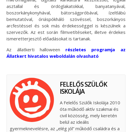
asztallal és ördöglakatokkal, banyatanyával,
boszorkánykonyhával, bátorságpróbával, ízeltlábú
bemutatóval, óriáspókháló szövéssel, boszorkányos
arcfestéssel és sok más érdekességgel is készülnek a
szervezők. Az est során filmvetítéseket, illetve érdekes
ismeretterjesztő előadásokat is tartanak.
Az állatkerti halloween
részletes programja az
Állatkert hivatalos weboldalán olvasható
FELELŐS SZÜLŐK
ISKOLÁJA
A Felelős Szülők Iskolája 2010
óta működő aktív szakmai és
civil közösség, mely keretén
belül az ideális
gyermeknevelésre, az „elég jól” működő családra és a