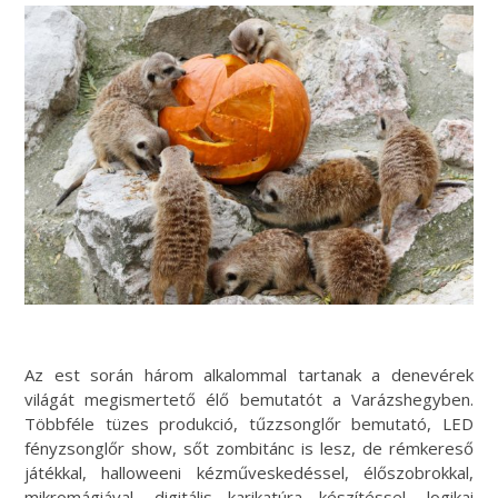
Az est során három alkalommal tartanak a denevérek
világát megismertető élő bemutatót a Varázshegyben.
Többféle tüzes produkció, tűzzsonglőr bemutató, LED
fényzsonglőr show, sőt zombitánc is lesz, de rémkereső
játékkal, halloweeni kézműveskedéssel, élőszobrokkal,
mikromágiával, digitális karikatúra készítéssel, logikai