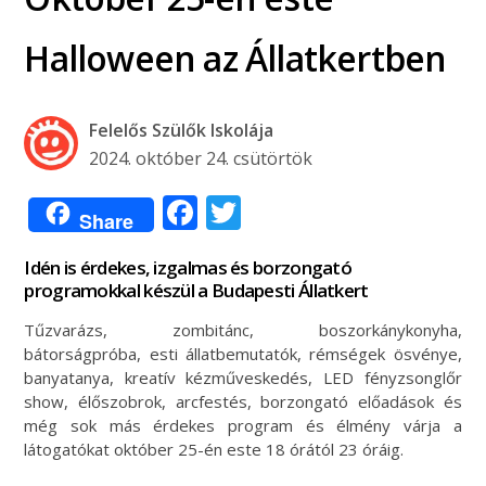
Halloween az Állatkertben
Felelős Szülők Iskolája
2024. október 24. csütörtök
Facebook
Twitter
Share
Idén is érdekes, izgalmas és borzongató
programokkal készül a Budapesti Állatkert
Tűzvarázs, zombitánc, boszorkánykonyha,
bátorságpróba, esti állatbemutatók, rémségek ösvénye,
banyatanya, kreatív kézműveskedés, LED fényzsonglőr
show, élőszobrok, arcfestés, borzongató előadások és
még sok más érdekes program és élmény várja a
látogatókat október 25-én este 18 órától 23 óráig.