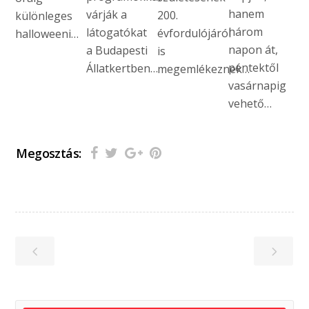
hanem
várják a
200.
különleges
három
látogatókat
évfordulójáról
halloweeni…
napon át,
a Budapesti
is
péntektől
Állatkertben…
megemlékeznek…
vasárnapig
vehető…
Megosztás: