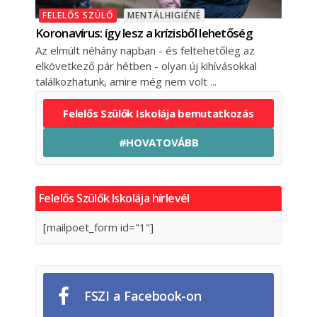
FELELŐS SZÜLŐ
MENTÁLHIGIÉNÉ
Koronavírus: így lesz a krízisből lehetőség
Az elmúlt néhány napban - és feltehetőleg az
elkövetkező pár hétben - olyan új kihívásokkal
találkozhatunk, amire még nem volt
Felelős Szülők Iskolája bemutatkozás
#HOVATOVÁBB
Felelős Szülők Iskolája hírlevél
[mailpoet_form id="1"]
FSZI a Facebook-on