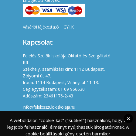
Elfogadott kártyák:
Vásárlói tájékoztató
|
GY.I.K.
Kapcsolat
Felelős Szülők Iskolája Oktató és Szolgáltató
Kft.
Székhely, számlázási cím: 1112 Budapest,
Zólyomi út 47.
Iroda: 1114 Budapest, Villányi út 11-13.
Cégjegyzékszám: 01 09 966630
Adószám: 23461176-2-43
info@felelosszulokiskolaja.hu
+36 20 358 66 12
A weboldalon "cookie-kat" ("sütiket") használunk, hogy a
legjobb felhasználói élményt nyújthassuk látogatóinknak. A
Készítette
cookie beállítások igény esetén bármikor