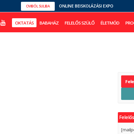
ONLINE BEISKOLÁZÁSI EXPO
OVIBÓL SULIBA
OKTATÁS
BABAHÁZ
FELELŐS SZÜLŐ
ÉLETMÓD
PRO
Fel
Felelős
[mailp