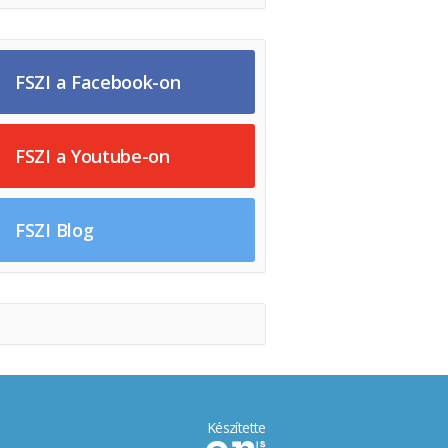
FSZI a Facebook-on
FSZI a Youtube-on
FSZI Blog
Készítette