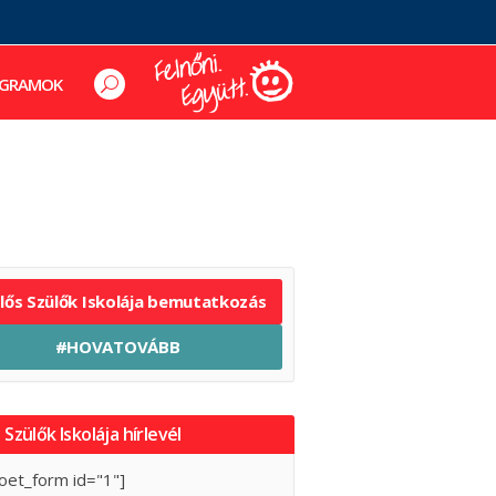
GRAMOK
elős Szülők Iskolája bemutatkozás
#HOVATOVÁBB
 Szülők Iskolája hírlevél
oet_form id="1"]