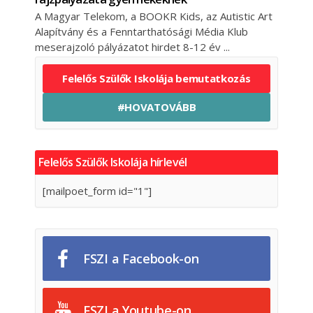
A Magyar Telekom, a BOOKR Kids, az Autistic Art
Alapítvány és a Fenntarthatósági Média Klub
meserajzoló pályázatot hirdet 8-12 év
Felelős Szülők Iskolája bemutatkozás
#HOVATOVÁBB
Felelős Szülők Iskolája hírlevél
[mailpoet_form id="1"]
FSZI a Facebook-on
FSZI a Youtube-on