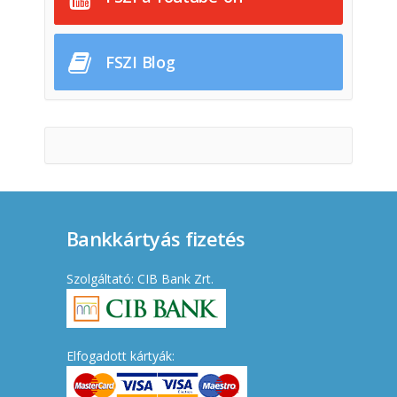
FSZI Blog
Bankkártyás fizetés
Szolgáltató: CIB Bank Zrt.
Elfogadott kártyák: