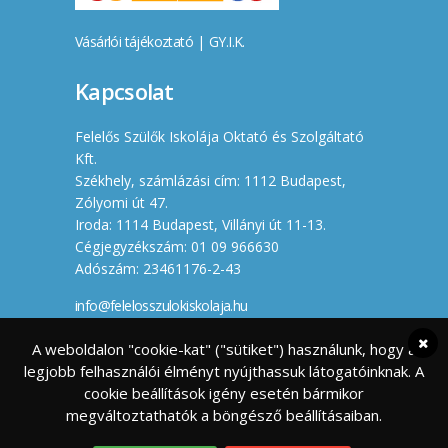
Vásárlói tájékoztató
|
GY.I.K.
Kapcsolat
Felelős Szülők Iskolája Oktató és Szolgáltató
Kft.
Székhely, számlázási cím: 1112 Budapest,
Zólyomi út 47.
Iroda: 1114 Budapest, Villányi út 11-13.
Cégjegyzékszám: 01 09 966630
Adószám: 23461176-2-43
info@felelosszulokiskolaja.hu
+36 20 358 66 12
A weboldalon "cookie-kat" ("sütiket") használunk, hogy a
legjobb felhasználói élményt nyújthassuk látogatóinknak. A
Készítette
cookie beállítások igény esetén bármikor
megváltoztathatók a böngésző beállításaiban.