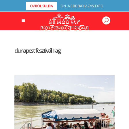
OVIBÓL SULIBA
ONLINE BEISKOLÁZÁSI EXPO
dunapest fesztivál Tag