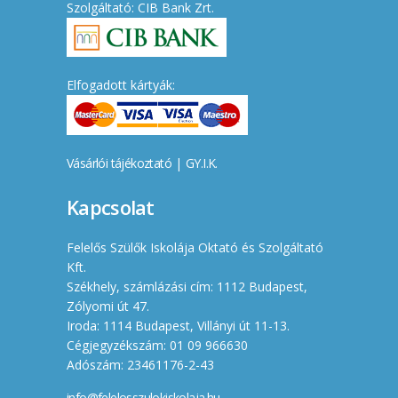
Szolgáltató: CIB Bank Zrt.
Elfogadott kártyák:
Vásárlói tájékoztató
|
GY.I.K.
Kapcsolat
Felelős Szülők Iskolája Oktató és Szolgáltató
Kft.
Székhely, számlázási cím: 1112 Budapest,
Zólyomi út 47.
Iroda: 1114 Budapest, Villányi út 11-13.
Cégjegyzékszám: 01 09 966630
Adószám: 23461176-2-43
info@felelosszulokiskolaja.hu