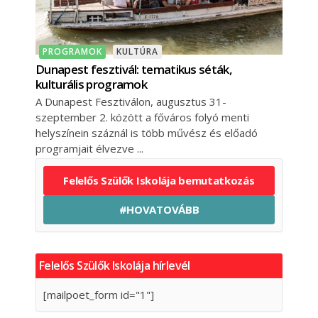
PROGRAMOK
KULTÚRA
Dunapest fesztivál: tematikus séták,
kulturális programok
A Dunapest Fesztiválon, augusztus 31-
szeptember 2. között a főváros folyó menti
helyszínein száznál is több művész és előadó
programjait élvezve
Felelős Szülők Iskolája bemutatkozás
#HOVATOVÁBB
Felelős Szülők Iskolája hírlevél
[mailpoet_form id="1"]