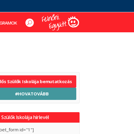
GRAMOK
elős Szülők Iskolája bemutatkozás
#HOVATOVÁBB
 Szülők Iskolája hírlevél
oet_form id="1"]