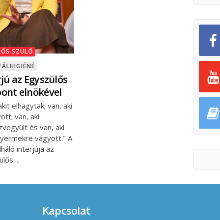
LŐS SZÜLŐ
ÁLHIGIÉNÉ
rjú az Egyszülős
ont elnökével
akit elhagytak; van, aki
ott; van, aki
vegyült és van, aki
gyermekre vágyott." A
háló interjúja az
ülős
Kapcsolat