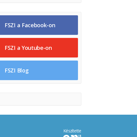
FSZI a Facebook-on
FSZI a Youtube-on
FSZI Blog
Készítette