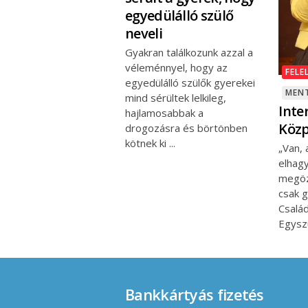
egyedülálló szülő
neveli
Gyakran találkozunk azzal a
véleménnyel, hogy az
FELE
egyedülálló szülők gyerekei
MENT
mind sérültek lelkileg,
Inte
hajlamosabbak a
Közp
drogozásra és börtönben
kötnek ki
„Van, 
elhagy
megöz
csak 
Család
Egysz
Bankkártyás fizetés