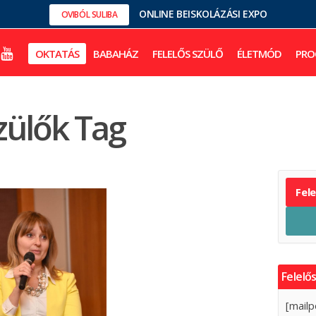
ONLINE BEISKOLÁZÁSI EXPO
OVIBÓL SULIBA
OKTATÁS
BABAHÁZ
FELELŐS SZÜLŐ
ÉLETMÓD
PRO
zülők Tag
Fel
Felelős
[mailp