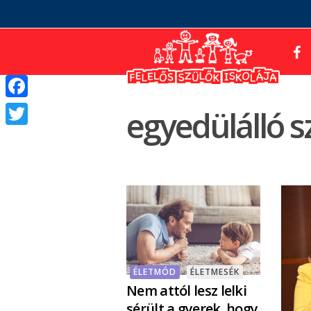
Facebook
egyedülálló s
Twitter
ÉLETMÓD
ÉLETMESÉK
Nem attól lesz lelki
sérült a gyerek, hogy